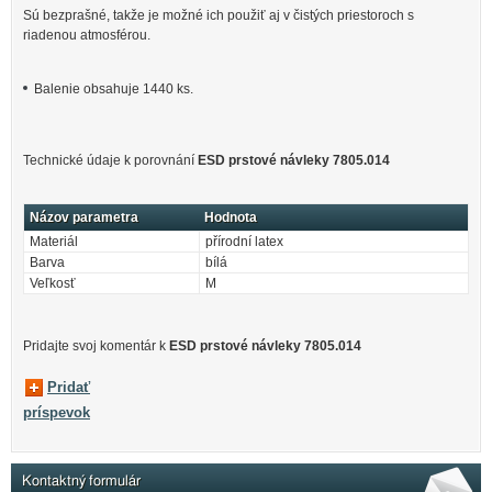
Sú bezprašné, takže je možné ich použiť aj v čistých priestoroch s
riadenou atmosférou.
Balenie obsahuje 1440 ks.
Technické údaje k porovnání
ESD prstové návleky 7805.014
Názov parametra
Hodnota
Materiál
přírodní latex
Barva
bílá
Veľkosť
M
Pridajte svoj ​​komentár k
ESD prstové návleky 7805.014
Pridať
príspevok
Kontaktný formulár