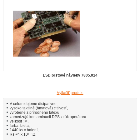
ESD prstové návleky 7805.014
Vytlačiť produkt
V celom objeme disipatívne,
vysoko taktilné (hmatová) citlivosť,
vyrobené z prírodného latexu,
zamedzujú kontaminácii DPS z rúk operátora.
veľkosť: M,
farba: biela,
1440 ks v balení,
Rs <4 x 10
10
Ω.