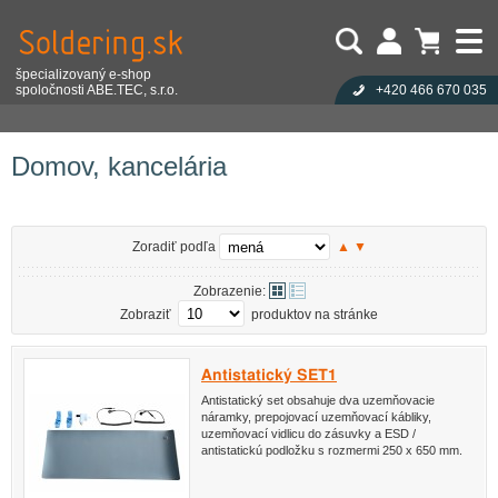
špecializovaný e-shop
spoločnosti ABE.TEC, s.r.o.
+420 466 670 035
Užívateľ:
Nákupný košík je prázdny!
Eshop
Antistatika
Domov, kancelária
Heslo:
Počet produktov:
0
Obsah košíka
Zabudli ste heslo?
Domov, kancelária
Cena celkom:
0,00 EUR
Přihlásit
Nová registrace
Zoradiť podľa
▲
▼
Zobrazenie:
Zobraziť
produktov na stránke
Antistatický SET1
Antistatický set obsahuje dva uzemňovacie
náramky, prepojovací uzemňovací kábliky,
uzemňovací vidlicu do zásuvky a ESD /
antistatickú podložku s rozmermi 250 x 650 mm.