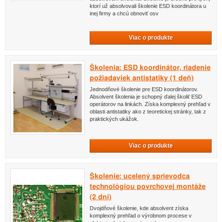
ktorí už absolvovali školenie ESD koordinátora u
inej firmy a chcú obnoviť osv
Viac o produkte
Školenia: ESD koordinátor, riadenie
požiadaviek antistatiky (1 deň)
Jednodňové školenie pre ESD koordinátorov.
Absolvent školenia je schopný ďalej školiť ESD
operátorov na linkách. Získa komplexný prehľad v
oblasti antistatiky ako z teoretickej stránky, tak z
praktických ukážok.
Viac o produkte
Školenie: ucelený sprievodca
technológiou povrchovej montáže
(2 dni)
Dvojdňové školenie, kde absolvent získa
komplexný prehľad o výrobnom procese v