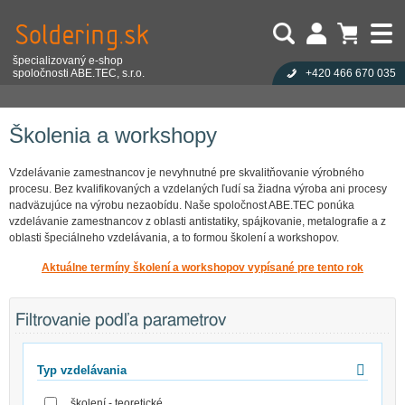
špecializovaný e-shop
spoločnosti ABE.TEC, s.r.o.
+420 466 670 035
Užívateľ:
Nákupný košík je prázdny!
Eshop
Vzdelávanie a služby
Školenia a workshopy
Heslo:
Počet produktov:
0
Obsah košíka
Zabudli ste heslo?
Školenia a workshopy
Cena celkom:
0,00 EUR
Přihlásit
Nová registrace
Vzdelávanie zamestnancov je nevyhnutné pre skvalitňovanie výrobného
procesu. Bez kvalifikovaných a vzdelaných ľudí sa žiadna výroba ani procesy
nadväzujúce na výrobu nezaobídu. Naše spoločnost ABE.TEC ponúka
vzdelávanie zamestnancov z oblasti antistatiky, spájkovanie, metalografie a z
oblasti špeciálneho vzdelávania, a to formou školení a workshopov.
Aktuálne termíny školení a workshopov vypísané pre tento rok
Filtrovanie podľa parametrov
Typ vzdelávania
školení - teoretické