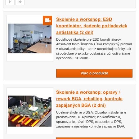
Školenie a workshop: ESD
koordinátor, riadenie požiadaviek
antistatika (2 dni)
Dvojdňové školenie pre ESD koordinátorov.
Absolvent tohto školenia získa komplexný prehľad
v oblasti antistatiky - ako z teoretickej stránky, tak
si podrobne prakticky odskúša zručnosti vrátane
vykonania ESD auditu.
Viac o produkte
Školenie a workshop: opravy /
rework BGA, reballing, kontrola
zapájaných BGA (2 dni)
Ucelené školenie o BGA. Obsahom školenia je
predstavenie BGA puzdier, ich konštrukcia,
spracovanie, návrh DPS, osadenie na DPS,
zapájanie a následná kontrola zapájanie BGA.