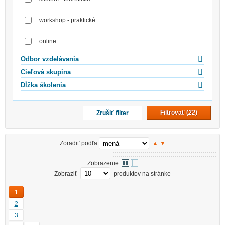
workshop - praktické
online
Odbor vzdelávania
Cieľová skupina
Dĺžka školenia
Filtrovať (
22
)
Zrušiť filter
Zoradiť podľa
▲
▼
Zobrazenie:
Zobraziť
produktov na stránke
1
2
3