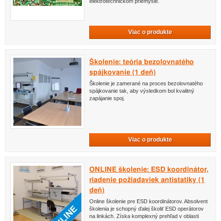
elektrotechnickom priemysle.
Viac o produkte
Školenie: teória bezolovnatého
spájkovanie (1 deň)
Školenie je zamerané na proces bezolovnatého
spájkovanie tak, aby výsledkom bol kvalitný
zapájanie spoj.
Viac o produkte
ONLINE školenie: ESD koordinátor,
riadenie požiadaviek antistatiky (1
deň)
Online školenie pre ESD koordinátorov. Absolvent
školenia je schopný ďalej školiť ESD operátorov
na linkách. Získa komplexný prehľad v oblasti