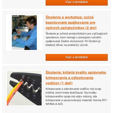
Viac o produkte
Školenie a workshop: ručné
bezolovnaté spájkovanie pre
úplných začiatočníkov (2 dni)
Školenie je určené predovšetkým pre začínajúcich
operátorov, ktorí nemajú s postupom ručného
spájkovanie žiadne skúsenosti. Pri školení je
kladený dôraz na praktický výcvik.
Viac o produkte
Školenie: kritériá kvality správneho
krimpovania a odizolovania
vodičov (1 deň)
Krimpovanie a odizolovanie vodičov má svoje
kritériá, ktoré treba dodržiavať. Na kvalitu
krimpovaného spoja má vplyv nástroj, sila
krimpovanie a spracovávaný materiál. Norma IPC-
WHMA-A-620.