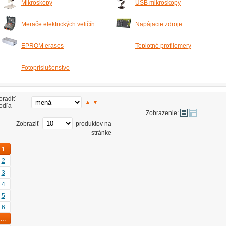
Mikroskopy
USB mikroskopy
Merače elektrických veličín
Napájacie zdroje
EPROM erases
Teplotné profilomery
Fotopríslušenstvo
oradiť
▲
▼
odľa
Zobrazenie:
Zobraziť
produktov na
stránke
1
2
3
4
5
6
…