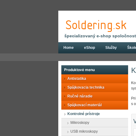
špecializovaný e-shop spoločnosti
Home
eShop
Služby
Škol
Eshop
Kontrolné prístroje
K
Produktové menu
Antistatika
Ko
Spájkovacia technika
sy
Ručné náradie
Pr
s 
Spájkovací materiál
Kontrolné prístroje
V
Mikroskopy
USB mikroskopy