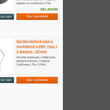
objektív so zväčšením 0,75x.
SKLADOM
Viac o produkte
bez dph
Guľatá stolová lupa s
osvetlením L4001 typu I,
3 dioptrie, 127mm
Okrúhla stolná lupa v bielej farbe,
plastová šošovka, 3 dioptrie.
Zväčšenie 1,75x (175%).
Viac o produkte
bez dph