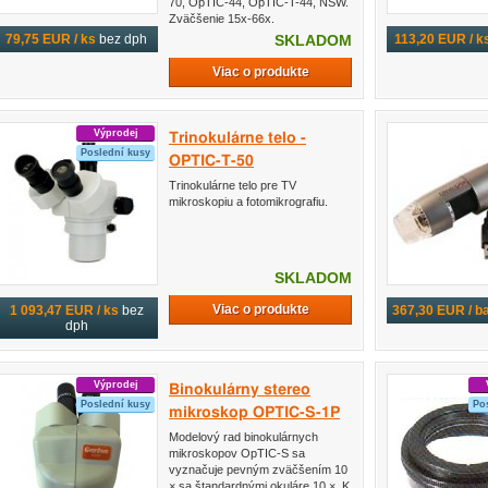
70, OpTIC-44, OpTIC-T-44, NSW.
Zväčšenie 15x-66x.
79,75 EUR / ks
bez dph
113,20 EUR / k
SKLADOM
Viac o produkte
Výprodej
Trinokulárne telo -
Poslední kusy
OPTIC-T-50
Trinokulárne telo pre TV
mikroskopiu a fotomikrografiu.
SKLADOM
Viac o produkte
1 093,47 EUR / ks
bez
367,30 EUR / ba
dph
Výprodej
Binokulárny stereo
Poslední kusy
Po
mikroskop OPTIC-S-1P
Modelový rad binokulárnych
mikroskopov OpTIC-S sa
vyznačuje pevným zväčšením 10
× sa štandardnými okuláre 10 ×. K