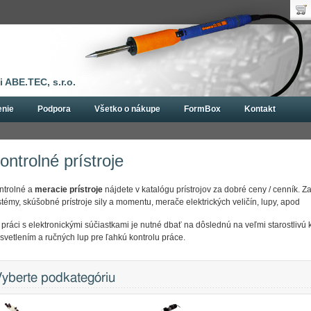
Uží
Nák
Hes
Poč
Zab
Cen
Nov
 ABE.TEC, s.r.o.
enie
Podpora
Všetko o nákupe
FormBox
Kontakt
ontrolné prístroje
ntrolné a
meracie prístroje
nájdete v katalógu prístrojov za dobré ceny / cenník. Z
stémy, skúšobné prístroje sily a momentu, merače elektrických veličín, lupy, apod
i práci s elektronickými súčiastkami je nutné dbať na dôslednú na veľmi starostlivú
osvetlením a ručných lup pre ľahkú kontrolu práce.
yberte podkategóriu