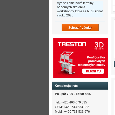
Vypísali sme nové termíny
odborných školení a
workshopov, ktoré sa budú konať
v roku 2026.
Zobraziť všetky
Kontaktujte nás
Po - pá: 7:00 - 15:00 hod.
Tel.: +420 466 670 035
GSM: +420 733 533 932
Mobil: +420
733 533 976