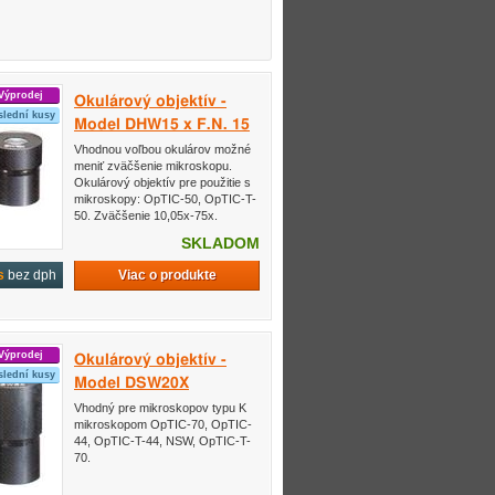
Výprodej
Okulárový objektív -
slední kusy
Model DHW15 x F.N. 15
Vhodnou voľbou okulárov možné
meniť zväčšenie mikroskopu.
Okulárový objektív pre použitie s
mikroskopy: OpTIC-50, OpTIC-T-
50. Zväčšenie 10,05x-75x.
SKLADOM
Viac o produkte
s
bez dph
Výprodej
Okulárový objektív -
slední kusy
Model DSW20X
Vhodný pre mikroskopov typu K
mikroskopom OpTIC-70, OpTIC-
44, OpTIC-T-44, NSW, OpTIC-T-
70.