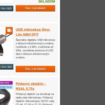
SKLADOM
Viac o produkte
s
bez dph
USB mikroskop Dino-
Lite AM413FIT
Špeciálny digitálny USB mikroskop
s blízkym infračerveným svetlom,
rozlíšenie 1,3 MPx, zväčšenie až
200x, osvetlenie pomocou 8 LED
diód s blízkym infračerveným
svetlom.
l
bez dph
Viac o produkte
Výprodej
Prídavný objektív -
slední kusy
NSAL 0.75x
Prídavný objektív sa skrutkuje na
optiku tela mikroskopu. Prídavný
objektív mikroskopov OpTIC rady
(T) 44, (T) 50 a (T) 70. Prídavný