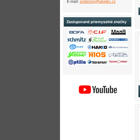
E-mail:
soldering@abetec.cz
Zastupované priemyselné značky