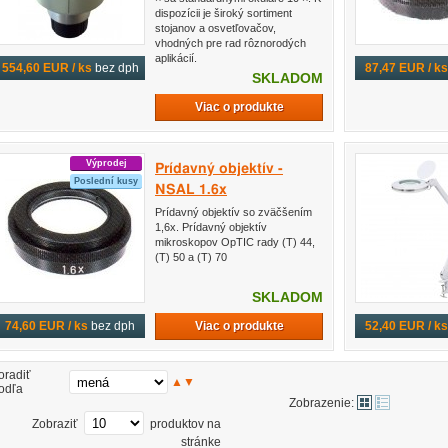
dispozícii je široký sortiment
stojanov a osvetľovačov,
vhodných pre rad rôznorodých
aplikácií.
554,60 EUR / ks
bez dph
87,47 EUR / ks
SKLADOM
Viac o produkte
Výprodej
Prídavný objektív -
Poslední kusy
NSAL 1.6x
Prídavný objektív so zväčšením
1,6x. Prídavný objektív
mikroskopov OpTIC rady (T) 44,
(T) 50 a (T) 70
SKLADOM
Viac o produkte
74,60 EUR / ks
bez dph
52,40 EUR / ks
oradiť
▲
▼
odľa
Zobrazenie:
Zobraziť
produktov na
stránke