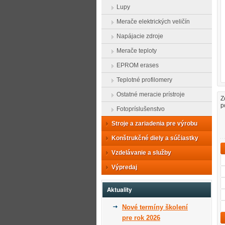
Lupy
Merače elektrických veličín
Napájacie zdroje
Merače teploty
EPROM erases
Teplotné profilomery
Ostatné meracie prístroje
Z
p
Fotopríslušenstvo
Stroje a zariadenia pre výrobu
Konštrukčné diely a súčiastky
Vzdelávanie a služby
Výpredaj
Aktuality
Nové termíny školení
pre rok 2026