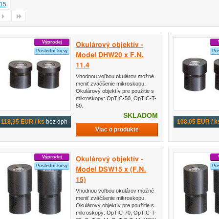
15
Výprodej
Okulárový objektív -
Poslední kusy
Po
Model DHW20 x F.N.
11.4
Vhodnou voľbou okulárov možné
meniť zväčšenie mikroskopu.
Okulárový objektív pre použitie s
mikroskopy: OpTIC-50, OpTIC-T-
50.
SKLADOM
118,35 EUR / ks
bez dph
108,05 EUR / k
Viac o produkte
Výprodej
Okulárový objektív -
Poslední kusy
Po
Model DSW15 x (F.N.
15)
Vhodnou voľbou okulárov možné
meniť zväčšenie mikroskopu.
Okulárový objektív pre použitie s
mikroskopy: OpTIC-70, OpTIC-T-