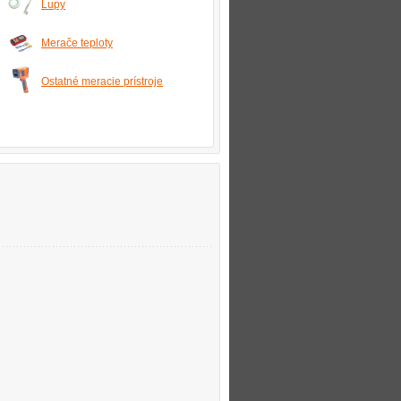
Lupy
Merače teploty
Ostatné meracie prístroje