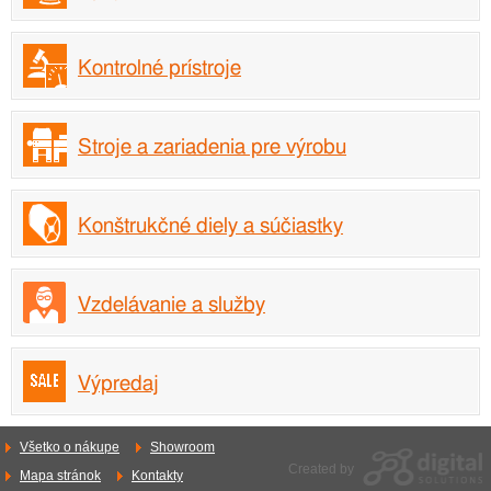
Kontrolné prístroje
Stroje a zariadenia pre výrobu
Konštrukčné diely a súčiastky
Vzdelávanie a služby
Výpredaj
Všetko o nákupe
Showroom
Created by
Mapa stránok
Kontakty