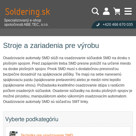
špecializovaný e-shop
spoločnosti ABE.TEC, s.r.o.
+420 466 670 035
Užívateľ:
Nákupný košík je prázdny!
Eshop
Stroje a zariadenia pre výrobu
Heslo:
Počet produktov:
0
Obsah košíka
Zabudli ste heslo?
Stroje a zariadenia pre výrobu
Cena celkom:
0,00 EUR
Přihlásit
Nová registrace
Osadzovacie automaty SMD slúži na osadzovanie súčiastok SMD na dosku s
plošným spojom. Pred zapájením treba SMD presne položiť na určené miesto
na doske plošných spojov. Prvok SMD musí s dostatočnou presnosťou
bezpečne dosadnúť na spájkovacie plôšky. Tie majú na sebe nanesenú
spájkovaciu pastu (spájkovanie pretavením) alebo je medzi nimi lepidlo
(spájkovanie vlnou). Požiadavka kvalitného osadzovanie stúpa s rastúcim
počtom osadených súčiastok. Osadenie súčiastky na dosku plošných spojov je
možné pinzetou, manipulátorom alebo výkonným osadzovacím automatom.
Osadzovacie automaty SMD sú súčasťou SMT linky.
Vyberte podkategóriu
Technika pre osadzovanie SMD