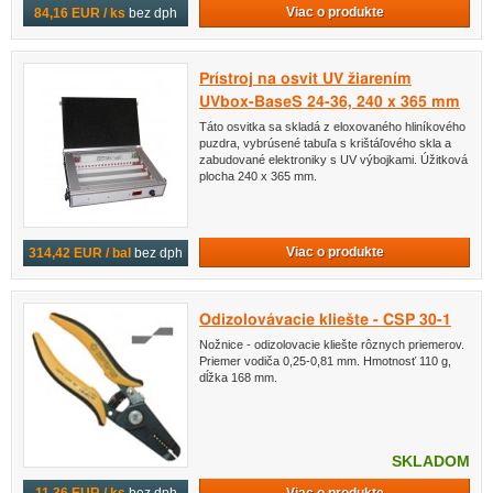
Viac o produkte
84,16 EUR / ks
bez dph
Prístroj na osvit UV žiarením
UVbox-BaseS 24-36, 240 x 365 mm
Táto osvitka sa skladá z eloxovaného hliníkového
puzdra, vybrúsené tabuľa s krištáľového skla a
zabudované elektroniky s UV výbojkami. Úžitková
plocha 240 x 365 mm.
Viac o produkte
314,42 EUR / bal
bez dph
Odizolovávacie kliešte - CSP 30-1
Nožnice - odizolovacie kliešte rôznych priemerov.
Priemer vodiča 0,25-0,81 mm. Hmotnosť 110 g,
dĺžka 168 mm.
SKLADOM
Viac o produkte