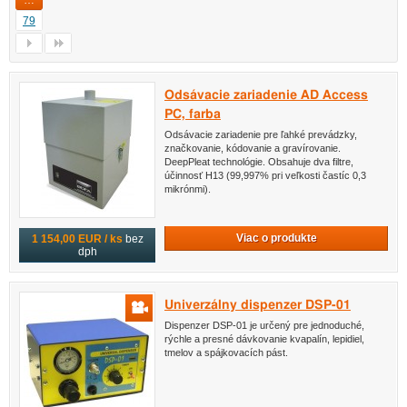
79
Odsávacie zariadenie AD Access
PC, farba
Odsávacie zariadenie pre ľahké prevádzky,
značkovanie, kódovanie a gravírovanie.
DeepPleat technológie. Obsahuje dva filtre,
účinnosť H13 (99,997% pri veľkosti častíc 0,3
mikrónmi).
Viac o produkte
1 154,00 EUR / ks
bez
dph
Univerzálny dispenzer DSP-01
Dispenzer DSP-01 je určený pre jednoduché,
rýchle a presné dávkovanie kvapalín, lepidiel,
tmelov a spájkovacích pást.