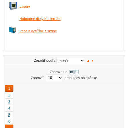
Lasery
Náhradné diely Kirsten Jet
Pece a vysúšacia skrine
Zoradiť podľa
▲
▼
Zobrazenie:
Zobraziť
produktov na stránke
1
2
3
4
5
6
…