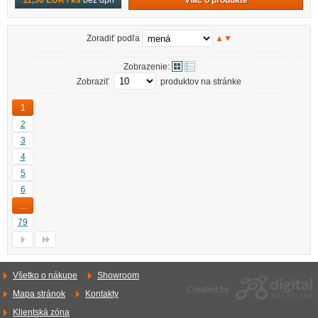
11,36 EUR / ks
bez dph
Zoradiť podľa
▲
▼
Zobrazenie:
Zobraziť
produktov na stránke
1
2
3
4
5
6
…
79
Všetko o nákupe
Showroom
Created by
Mapa stránok
Kontakty
Klientská zóna