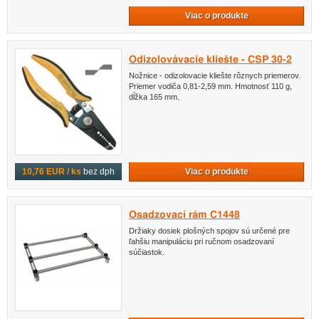
Viac o produkte
Odizolovávacie kliešte - CSP 30-2
Nožnice - odizolovacie kliešte rôznych priemerov.
Priemer vodiča 0,81-2,59 mm. Hmotnosť 110 g,
dĺžka 165 mm.
Viac o produkte
10,76 EUR / ks
bez dph
Osadzovací rám C1448
Držiaky dosiek plošných spojov sú určené pre
ľahšiu manipuláciu pri ručnom osadzovaní
súčiastok.