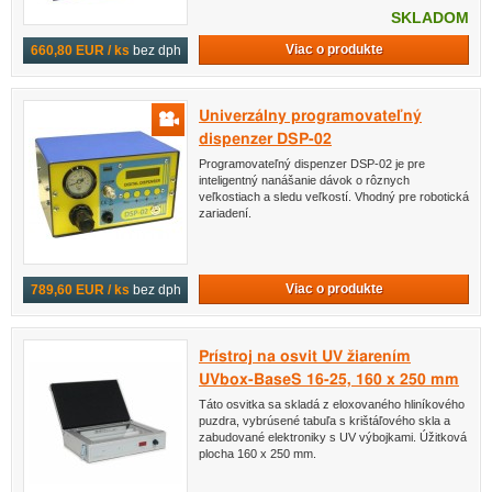
SKLADOM
Viac o produkte
660,80 EUR / ks
bez dph
Univerzálny programovateľný
dispenzer DSP-02
Programovateľný dispenzer DSP-02 je pre
inteligentný nanášanie dávok o rôznych
veľkostiach a sledu veľkostí. Vhodný pre robotická
zariadení.
Viac o produkte
789,60 EUR / ks
bez dph
Prístroj na osvit UV žiarením
UVbox-BaseS 16-25, 160 x 250 mm
Táto osvitka sa skladá z eloxovaného hliníkového
puzdra, vybrúsené tabuľa s krištáľového skla a
zabudované elektroniky s UV výbojkami. Úžitková
plocha 160 x 250 mm.