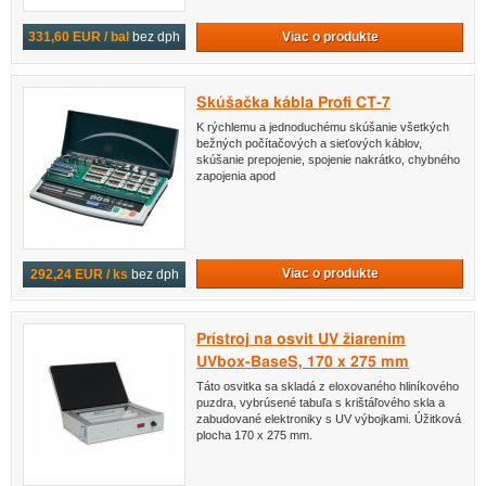
Viac o produkte
331,60 EUR / bal
bez dph
Skúšačka kábla Profi CT-7
K rýchlemu a jednoduchému skúšanie všetkých
bežných počítačových a sieťových káblov,
skúšanie prepojenie, spojenie nakrátko, chybného
zapojenia apod
Viac o produkte
292,24 EUR / ks
bez dph
Prístroj na osvit UV žiarením
UVbox-BaseS, 170 x 275 mm
Táto osvitka sa skladá z eloxovaného hliníkového
puzdra, vybrúsené tabuľa s krištáľového skla a
zabudované elektroniky s UV výbojkami. Úžitková
plocha 170 x 275 mm.