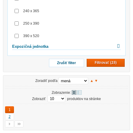
240 x 365
250 x 390
390 x 520
Expozičná jednotka
Filtrovať (
15
)
Zrušiť filter
Zoradiť podľa
▲
▼
Zobrazenie:
Zobraziť
produktov na stránke
1
2