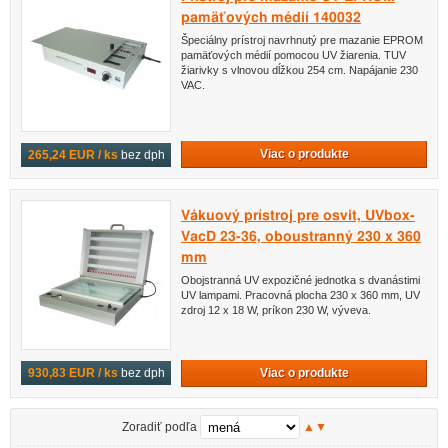
pamäťových médií 140032
Špeciálny prístroj navrhnutý pre mazanie EPROM
pamäťových médií pomocou UV žiarenia. TUV
žiarivky s vlnovou dĺžkou 254 cm. Napájanie 230
VAC.
Viac o produkte
265,24 EUR / ks
bez dph
Vákuový prístroj pre osvit, UVbox-
VacD 23-36, oboustranný 230 x 360
mm
Obojstranná UV expozičné jednotka s dvanástimi
UV lampami. Pracovná plocha 230 x 360 mm, UV
zdroj 12 x 18 W, príkon 230 W, výveva.
Viac o produkte
930,83 EUR / ks
bez dph
Zoradiť podľa
▲
▼