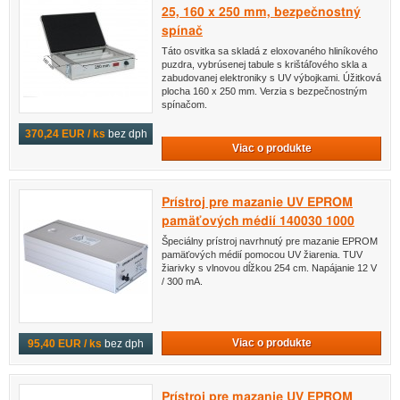
25, 160 x 250 mm, bezpečnostný
spínač
Táto osvitka sa skladá z eloxovaného hliníkového
puzdra, vybrúsenej tabule s krištáľového skla a
zabudovanej elektroniky s UV výbojkami. Úžitková
plocha 160 x 250 mm. Verzia s bezpečnostným
spínačom.
370,24 EUR / ks
bez dph
Viac o produkte
Prístroj pre mazanie UV EPROM
pamäťových médií 140030 1000
Špeciálny prístroj navrhnutý pre mazanie EPROM
pamäťových médií pomocou UV žiarenia. TUV
žiarivky s vlnovou dĺžkou 254 cm. Napájanie 12 V
/ 300 mA.
Viac o produkte
95,40 EUR / ks
bez dph
Prístroj pre mazanie UV EPROM