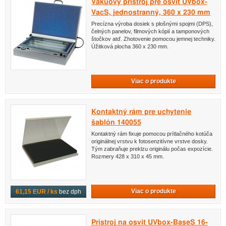
Vákuový prístroj pre osvit UVbox-
VacS, jednostranný, 360 x 230 mm
Precízna výroba dosiek s plošnými spojmi (DPS),
čelných panelov, filmových kópií a tamponových
štočkov atď. Zhotovenie pomocou jemnej techniky.
Úžitková plocha 360 x 230 mm.
Viac o produkte
Kontaktný rám pre uchytenie
šablón 140055
Kontaktný rám fixuje pomocou prítlačného kotúča
originálnej vrstvu k fotosenzitívne vrstve dosky.
Tým zabraňuje preklzu originálu počas expozície.
Rozmery 428 x 310 x 45 mm.
Viac o produkte
61,15 EUR / ks
bez dph
Prístroj na osvit UVbox-BaseS 16-