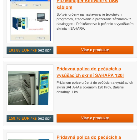
PID Manager Software s USB
káblom
Softvér určený na nastavovanie teplotných
programov, sťahovanie a prezeranie záznamov z
dataloggeru. Príslušenstvo k pečenie a vysúšacím
skriniam SAHARA.
Viac o produkte
103,88 EUR / ks
bez dph
Prídavná polica do pečúcich a
vysúšacích skriní SAHARA 120l
Pridanom police určená do pečúcich a vysúšacích
skrini SAHARA s objemom 120 litrov. Balenie
obsahuje 1 ks.
Viac o produkte
159,76 EUR / ks
bez dph
Prídavná polica do pečúcich a