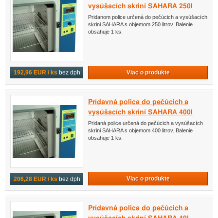
vysúšacích skriní SAHARA 250l
Pridanom police určená do pečúcich a vysúšacích
skrini SAHARA s objemom 250 litrov. Balenie
obsahuje 1 ks.
Viac o produkte
192,96 EUR / ks
bez dph
Prídavná polica do pečúcich a
vysúšacích skriní SAHARA 400l
Pridaná police určená do pečúcich a vysúšacích
skrini SAHARA s objemom 400 litrov. Balenie
obsahuje 1 ks.
Viac o produkte
206,28 EUR / ks
bez dph
Prídavná polica do pečúcich a