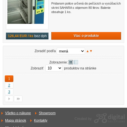
Pridanom police určená do pečúcich a vysúšacích
skrini SAHARA s objemom 80 litrov. Balenie
obsahuje 1 ks.
Viac o produkte
126,44 EUR / ks
bez dph
Zoradiť podľa
▲
▼
Zobrazenie:
Zobraziť
produktov na stránke
1
2
3
Všetko o nákupe
Showroom
Created by
Mapa stránok
Kontakty