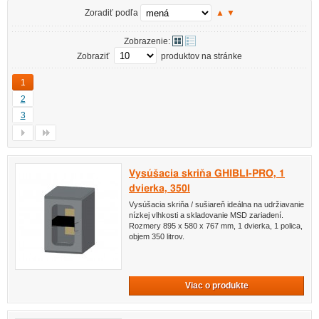
Zoradiť podľa
▲
▼
Zobrazenie:
Zobraziť
produktov na stránke
1
2
3
Vysúšacia skriňa GHIBLI-PRO, 1
dvierka, 350l
Vysúšacia skriňa / sušiareň ideálna na udržiavanie
nízkej vlhkosti a skladovanie MSD zariadení.
Rozmery 895 x 580 x 767 mm, 1 dvierka, 1 polica,
objem 350 litrov.
Viac o produkte