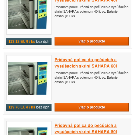
vysúšacích skriní SAHARA 40l
Pridanom police určená do pečúcich a vysúšacích
skrini SAHARA s objemom 40 litrov. Balenie
obsahuje 1 ks.
Viac o produkte
113,12 EUR / ks
bez dph
Prídavná polica do pečúcich a
vysúšacích skriní SAHARA 60l
Pridanom police určená do pečúcich a vysúšacích
skrini SAHARA s objemom 40 litrov. Balenie
obsahuje 1 ks.
Viac o produkte
119,76 EUR / ks
bez dph
Prídavná polica do pečúcich a
vysúšacích skriní SAHARA 80l