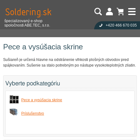
špecializovaný e-shop
spoločnosti ABE.TEC, s.r.o.
+420 466 670 035
Užívateľ:
Nákupný košík je prázdny!
Eshop
Stroje a zariadenia pre výrobu
Pece a vysúšacia skrine
Heslo:
Počet produktov:
0
Obsah košíka
Zabudli ste heslo?
Pece a vysúšacia skrine
Cena celkom:
0,00 EUR
Přihlásit
Nová registrace
Sušiareň je určená hlavne na odstránenie vlhkosti plošných obvodov pred
spájkovaním. Sušenie sa stalo potrebným po nástupe vysokoteplotných zliatin.
Vyberte podkategóriu
Pece a vysúšacia skrine
Príslušenstvo