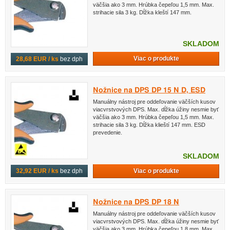
väčšia ako 3 mm. Hrúbka čepeľou 1,5 mm. Max.
strihacie sila 3 kg. Dĺžka kleští 147 mm.
SKLADOM
Viac o produkte
28,68 EUR / ks
bez dph
Nožnice na DPS DP 15 N D, ESD
Manuálny nástroj pre oddeľovanie väčších kusov
viacvrstvových DPS. Max. dĺžka úžiny nesmie byť
väčšia ako 3 mm. Hrúbka čepeľou 1,5 mm. Max.
strihacie sila 3 kg. Dĺžka klieští 147 mm. ESD
prevedenie.
SKLADOM
Viac o produkte
32,92 EUR / ks
bez dph
Nožnice na DPS DP 18 N
Manuálny nástroj pre oddeľovanie väčších kusov
viacvrstvových DPS. Max. dĺžka úžiny nesmie byť
väčšia ako 3 mm. Hrúbka čepeľou 1,8 mm. Max.