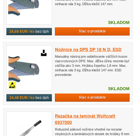
strihacie sila 3 kg. Dĺžka kleští 147 mm.
SKLADOM
Viac o produkte
28,68 EUR / ks
bez dph
Nožnice na DPS DP 18 N D, ESD
Manuálny nástroj pre oddeľovanie väčších kusov
viacvrstvových DPS. Max. dĺžka úžiny nesmie byť
väčšia ako 3 mm. Hrúbka čepeľou 1,8 mm. Max.
strihacie sila 3 kg. Dĺžka klieští 147 mm. ESD
prevedenie.
SKLADOM
Viac o produkte
34,48 EUR / ks
bez dph
Rezačka na laminát Wolfcraft
6937000
Robustné pákové nožnice vhodné na rezanie
vinylových a laminátových dosiek do hrúbky 8 mm