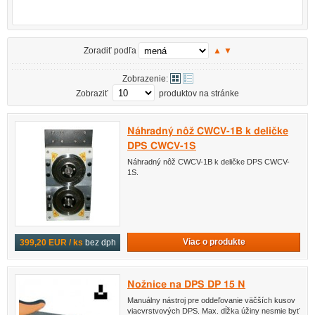
Zoradiť podľa
▲
▼
Zobrazenie:
Zobraziť
produktov na stránke
Náhradný nôž CWCV-1B k deličke
DPS CWCV-1S
Náhradný nôž CWCV-1B k deličke DPS CWCV-
1S.
Viac o produkte
399,20 EUR / ks
bez dph
Nožnice na DPS DP 15 N
Manuálny nástroj pre oddeľovanie väčších kusov
viacvrstvových DPS. Max. dĺžka úžiny nesmie byť