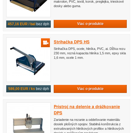
makrolon, PVC, textil, korok, preglejka, trieskové
dosky alebo guma.
Viac o produkte
457,16 EUR / bal
bez dph
Strihačka DPS HS
Strihačka DPS, ocele, hliníka, PVC, ai. Dĺžka rezu
230 mm, rezná kapacita hliníka 1,5 mm, epxy skla
1,6 mm, ocele 1 mm.
Viac o produkte
586,00 EUR / ks
bez dph
Prístroj na delenie a drážkovanie
DPS
Zariadenie na rezanie a oddeľovanie materiálu
dosiek plošných spojov. Stabilná konštrukcia z
extrudovaných hliníkových profilov a hliníkových
dosiek s práškovým povlakom.