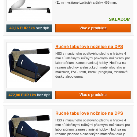
(11 mm vrátane izolácie) a šírky 465 mm.
SKLADOM
Viac o produkte
49,16 EUR / ks
bez dph
Ručné tabuľové nožnice na DPS
HS3 z masívneho oceľového plechu o hrúbke 4
mm sú ideálnymi ručnými pákovými nožnicami pre
laboratórium, zamestnanie aj hobby. Hodí sa na
rezanie plechov a elastických materiálov ako je
makrolon, PVC, textil, korok, preglejka, trieskové
dosky alebo guma.
Viac o produkte
472,80 EUR / ks
bez dph
Ručné tabuľové nožnice na DPS
HS3 z masívneho oceľového plechu o hrúbke 4
mm sú ideálnymi ručnými pákovými nožnicami pre
laboratórium, zamestnanie aj hobby. Hodí sa na
rezanie plechov a elastických materiálov ako je