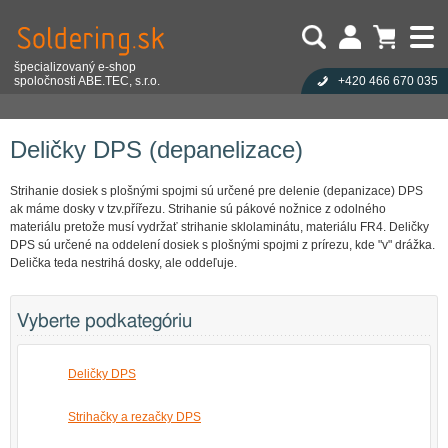
špecializovaný e-shop
spoločnosti ABE.TEC, s.r.o.
+420 466 670 035
Užívateľ:
Nákupný košík je prázdny!
Eshop
Stroje a zariadenia pre výrobu
Deličky DPS (depanelizace)
Heslo:
Počet produktov:
0
Obsah košíka
Zabudli ste heslo?
Deličky DPS (depanelizace)
Cena celkom:
0,00 EUR
Přihlásit
Nová registrace
Strihanie dosiek s plošnými spojmi sú určené pre delenie (depanizace) DPS
ak máme dosky v tzv.přířezu. Strihanie sú pákové nožnice z odolného
materiálu pretože musí vydržať strihanie sklolaminátu, materiálu FR4. Deličky
DPS sú určené na oddelení dosiek s plošnými spojmi z prírezu, kde "v" drážka.
Delička teda nestrihá dosky, ale oddeľuje.
Vyberte podkategóriu
Deličky DPS
Strihačky a rezačky DPS