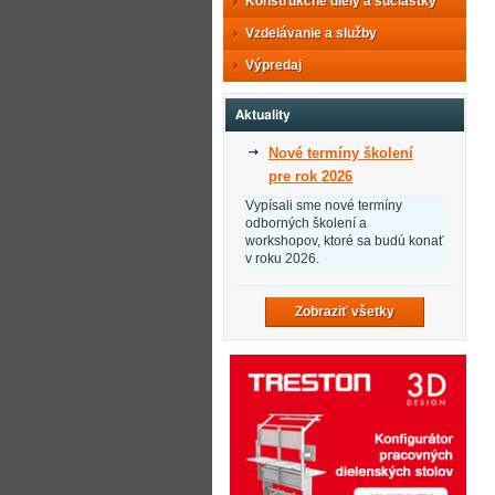
Konštrukčné diely a súčiastky
Vzdelávanie a služby
Výpredaj
Aktuality
Nové termíny školení
pre rok 2026
Vypísali sme nové termíny
odborných školení a
workshopov, ktoré sa budú konať
v roku 2026.
Zobraziť všetky