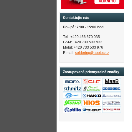
Kontaktujte nás
Po - pá: 7:00 - 15:00 hod.
Tel.: +420 466 670 035
GSM: +420 733 533 932
Mobil: +420
733 533 976
E-mail:
soldering@abetec.cz
Zastupované priemyselné značky