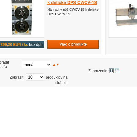
k deličke DPS CWCV-1S
Náhradný nôž CWCV-1B k deličke
DPS CWCV-1S.
Viac o produkte
399,20 EUR / ks
bez dph
oradiť
▲
▼
odľa
Zobrazenie:
Zobraziť
produktov na
stránke