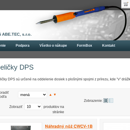
Uží
Nák
Hes
Poč
Zab
Cen
Nov
 ABE.TEC, s.r.o.
enie
Podpora
Všetko o nákupe
FormBox
Kontakt
Deličky DPS (depanelizace)
Deličky DPS
eličky DPS
ličky DPS sú určené na oddelenie dosiek s plošnými spojmi z prírezu, kde "v" drážk
oradiť
▲
▼
odľa
Zobrazenie:
Zobraziť
produktov na
stránke
Náhradný nôž CWCV-1B