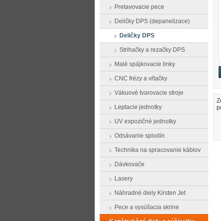
Pretavovacie pece
Deličky DPS (depanelizace)
Deličky DPS
Strihačky a rezačky DPS
Malé spájkovacie linky
CNC frézy a vŕtačky
Vákuové tvarovacie stroje
Z
Leptacie jednotky
p
UV expozičné jednotky
Odsávanie splodín
Technika na spracovanie káblov
Dávkovače
Lasery
Náhradné diely Kirsten Jet
Pece a vysúšacia skrine