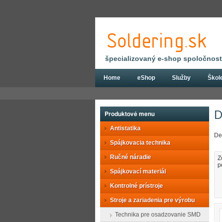
špecializovaný e-shop spoločnosti
Home
eShop
Služby
Škol
Eshop
Stroje a zariadenia pre výrobu
D
Produktové menu
Antistatika
De
Spájkovacia technika
Ručné náradie
Z
p
Spájkovací materiál
Kontrolné prístroje
Stroje a zariadenia pre výrobu
Technika pre osadzovanie SMD