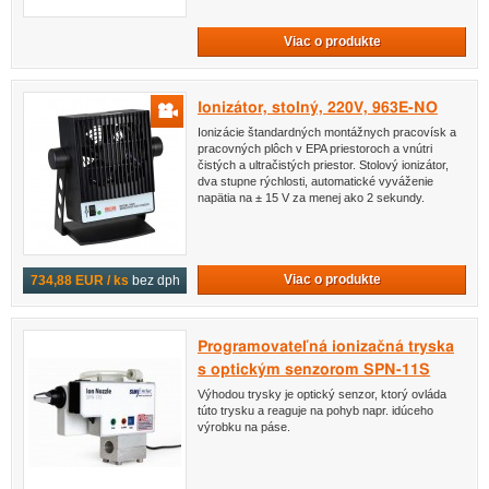
Viac o produkte
Ionizátor, stolný, 220V, 963E-NO
Ionizácie štandardných montážnych pracovísk a
pracovných plôch v EPA priestoroch a vnútri
čistých a ultračistých priestor. Stolový ionizátor,
dva stupne rýchlosti, automatické vyváženie
napätia na ± 15 V za menej ako 2 sekundy.
Viac o produkte
734,88 EUR / ks
bez dph
Programovateľná ionizačná tryska
s optickým senzorom SPN-11S
Výhodou trysky je optický senzor, ktorý ovláda
túto trysku a reaguje na pohyb napr. idúceho
výrobku na páse.