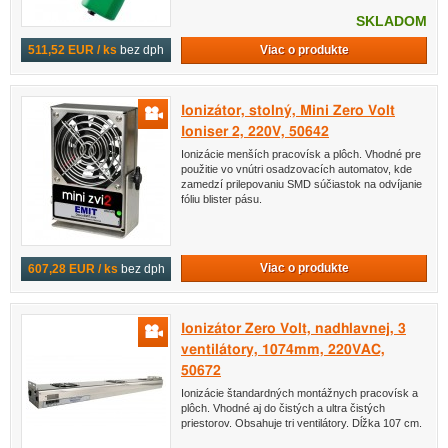
SKLADOM
Viac o produkte
511,52 EUR / ks
bez dph
Ionizátor, stolný, Mini Zero Volt
Ioniser 2, 220V, 50642
Ionizácie menších pracovísk a plôch. Vhodné pre
použitie vo vnútri osadzovacích automatov, kde
zamedzí prilepovaniu SMD súčiastok na odvíjanie
fóliu blister pásu.
Viac o produkte
607,28 EUR / ks
bez dph
Ionizátor Zero Volt, nadhlavnej, 3
ventilátory, 1074mm, 220VAC,
50672
Ionizácie štandardných montážnych pracovísk a
plôch. Vhodné aj do čistých a ultra čistých
priestorov. Obsahuje tri ventilátory. Dĺžka 107 cm.