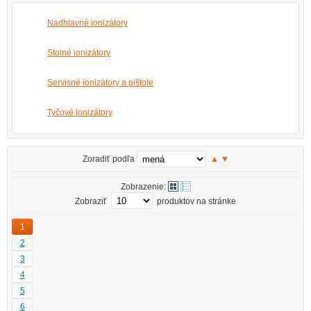
Nadhlavné ionizátory
Stolné ionizátory
Servisné ionizátory a pištole
Tyčové ionizátory
Zoradiť podľa
▲
▼
Zobrazenie:
Zobraziť
produktov na stránke
1
2
3
4
5
6