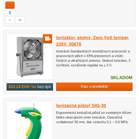
…
8
Ionizátor, stolný, Zero Volt Ioniser,
220V, 50670
Ionizácie štandardných montážnych pracovísk a
pracovných plôch v EPA priestoroch a vnútri
čistých a ultračistých priestor. Stolové ionizátor, 3
rýchlosti, vyváženie napätia na ± 3 V.
SKLADOM
Viac o produkte
820,24 EUR / ks
bez dph
Ionizačná pištoľ SIG-30
Ergonomická ionizačná pištoľ so svetelným lúčom
ľahko ukazujúcim smer ionizácie. Operačná
vzdialenosť 50 mm, tlak vzduchu 0,1 – 0,6 MPa.