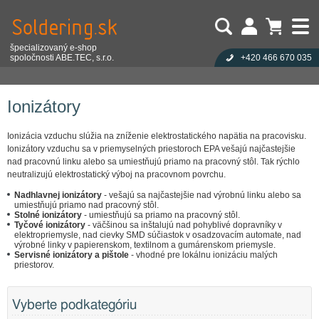
špecializovaný e-shop
spoločnosti ABE.TEC, s.r.o.
+420 466 670 035
Užívateľ:
Nákupný košík je prázdny!
Eshop
Antistatika
Ionizátory
Heslo:
Počet produktov:
0
Obsah košíka
Zabudli ste heslo?
Ionizátory
Cena celkom:
0,00 EUR
Přihlásit
Nová registrace
Ionizácia vzduchu slúžia na zníženie elektrostatického napätia na pracovisku.
Ionizátory vzduchu sa v priemyselných priestoroch EPA vešajú najčastejšie
nad pracovnú linku alebo sa umiestňujú priamo na pracovný stôl. Tak rýchlo
neutralizujú elektrostatický výboj na pracovnom povrchu.
Nadhlavnej ionizátory
- vešajú sa najčastejšie nad výrobnú linku alebo sa
umiestňujú priamo nad pracovný stôl.
Stolné ionizátory
- umiestňujú sa priamo na pracovný stôl.
Tyčové ionizátory
- väčšinou sa inštalujú nad pohyblivé dopravníky v
elektropriemysle, nad cievky SMD súčiastok v osadzovacím automate, nad
výrobné linky v papierenskom, textilnom a gumárenskom priemysle.
Servisné ionizátory a pištole
- vhodné pre lokálnu ionizáciu malých
priestorov.
Vyberte podkategóriu