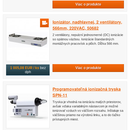
Viac o produkte
Ionizátor, nadhlavnej, 2 ventilátory,
566mm, 220VAC, 50682
2 ventilátory, nepulzní jednosmerné (DC) ionizácie
so spätnou väzbou. Ionizácie štandardných
montážnych pracovísk a plôch. Dĺžka 566 mm.
Viac o produkte
1 005,08 EUR / ks
bez
dph
Programovateľná ionizačná tryska
SPN-11
Tryska je vhodná na ionizáciu malých priestorov,
avšak vďaka variabilným nástavcom je možné
ionizovať vzduch vo väčšom rozsahu. Inštaluje sa
väčšinou priamo na výrobnú linku, a to do ťažko
prístupných miest.