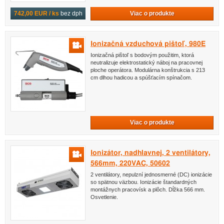
Viac o produkte
742,00 EUR / ks
bez dph
Ionizačná vzduchová pištoľ, 980E
Ionizačná pištoľ s bodovým použitim, ktorá
neutralizuje elektrostatický náboj na pracovnej
ploche operátora. Modulárna konštrukcia s 213
cm dlhou hadicou a spúšťacím spínačom.
Viac o produkte
Ionizátor, nadhlavnej, 2 ventilátory,
566mm, 220VAC, 50602
2 ventilátory, nepulzní jednosmerné (DC) ionizácie
so spätnou väzbou. Ionizácie štandardných
montážnych pracovísk a plôch. Dĺžka 566 mm.
Osvetlenie.