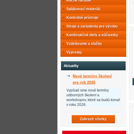
Ručné náradie
Spájkovací materiál
Kontrolné prístroje
Stroje a zariadenia pre výrobu
Konštrukčné diely a súčiastky
Vzdelávanie a služby
Výpredaj
Aktuality
Nové termíny školení
pre rok 2026
Vypísali sme nové termíny
odborných školení a
workshopov, ktoré sa budú konať
v roku 2026.
Zobraziť všetky