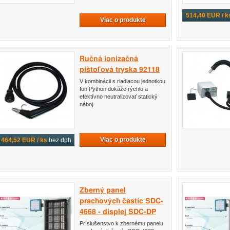
514,40 EUR / k
Viac o produkte
Ručná ionizačná
pištoľová tryska 92118
V kombinácii s riadiacou jednotkou
Ion Python dokáže rýchlo a
efektívno neutralizovať statický
náboj.
Viac o produkte
464,52 EUR / ks
bez dph
Zberný panel
prachových častíc SDC-
4668 - displej SDC-DP
Príslušenstvo k zbernému panelu