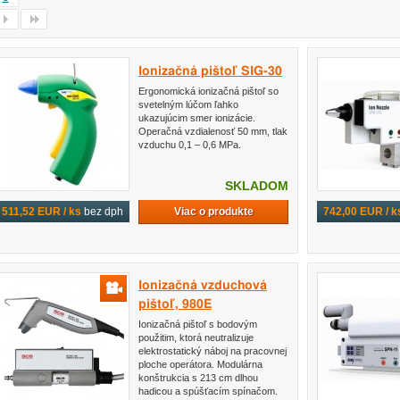
Ionizačná pištoľ SIG-30
Ergonomická ionizačná pištoľ so
svetelným lúčom ľahko
ukazujúcim smer ionizácie.
Operačná vzdialenosť 50 mm, tlak
vzduchu 0,1 – 0,6 MPa.
SKLADOM
Viac o produkte
511,52 EUR / ks
bez dph
742,00 EUR / k
Ionizačná vzduchová
pištoľ, 980E
Ionizačná pištoľ s bodovým
použitim, ktorá neutralizuje
elektrostatický náboj na pracovnej
ploche operátora. Modulárna
konštrukcia s 213 cm dlhou
hadicou a spúšťacím spínačom.