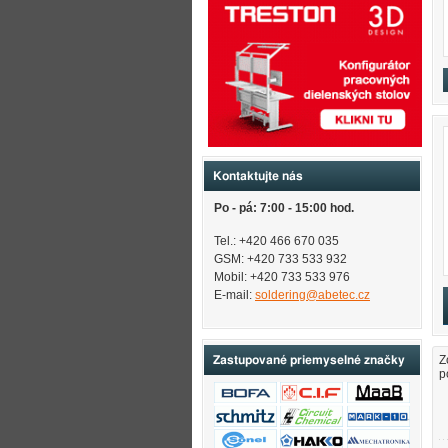
Kontaktujte nás
Po - pá: 7:00 - 15:00 hod.
Tel.: +420 466 670 035
GSM: +420 733 533 932
Mobil: +420
733 533 976
E-mail:
soldering@abetec.cz
Z
Zastupované priemyselné značky
p