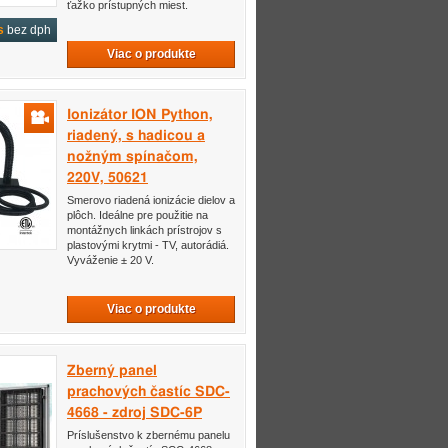
ťažko prístupných miest.
s
bez dph
Viac o produkte
Ionizátor ION Python,
riadený, s hadicou a
nožným spínačom,
220V, 50621
Smerovo riadená ionizácie dielov a
plôch. Ideálne pre použitie na
montážnych linkách prístrojov s
plastovými krytmi - TV, autorádiá.
Vyváženie ± 20 V.
Viac o produkte
Zberný panel
prachových častíc SDC-
4668 - zdroj SDC-6P
Príslušenstvo k zbernému panelu