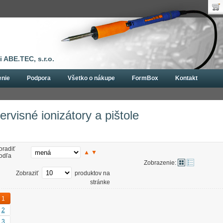
Uží
Nák
Hes
Poč
Zab
Cen
Nov
 ABE.TEC, s.r.o.
enie
Podpora
Všetko o nákupe
FormBox
Kontakt
sné ionizátory a pištole
ervisné ionizátory a pištole
oradiť
▲
▼
odľa
Zobrazenie:
Zobraziť
produktov na
stránke
1
2
3