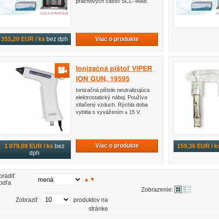
prachových častíc SCC-4668.
Viac o produkte
355,20 EUR / ks
bez dph
Ionizačná pištoľ VIPER
ION GUN, 19595
Ionizačná pištole neutralizujúca
elektrostatický náboj. Používa
stlačený vzduch. Rýchla doba
vybitia s vyvážením ± 15 V.
Viac o produkte
1 079,08 EUR / ks
bez
159,36 EUR / k
dph
oradiť
▲
▼
odľa
Zobrazenie:
Zobraziť
produktov na
stránke