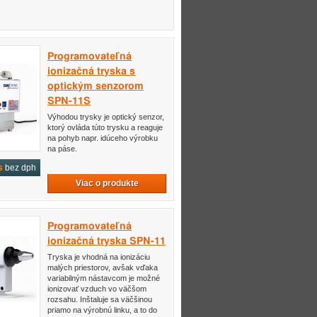
Programovateľná
ionizačná tryska s
optickým senzorom
SPN-11S
Výhodou trysky je optický senzor,
ktorý ovláda túto trysku a reaguje
na pohyb napr. idúceho výrobku
na páse.
s
bez dph
Viac o produkte
Programovateľná
ionizačná tryska SPN-11
Tryska je vhodná na ionizáciu
malých priestorov, avšak vďaka
variabilným nástavcom je možné
ionizovať vzduch vo väčšom
rozsahu. Inštaluje sa väčšinou
priamo na výrobnú linku, a to do