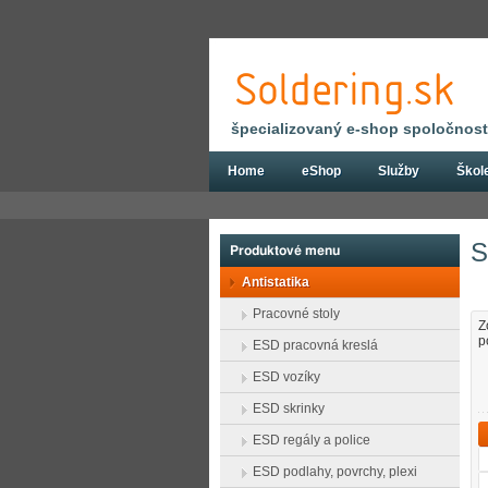
špecializovaný e-shop spoločnosti
Home
eShop
Služby
Škol
Eshop
Antistatika
Ionizátory
Servi
S
Produktové menu
Antistatika
Pracovné stoly
Z
p
ESD pracovná kreslá
ESD vozíky
ESD skrinky
ESD regály a police
ESD podlahy, povrchy, plexi