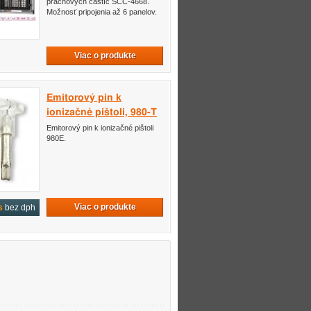
prachových častíc SCC-4668.
Možnosť pripojenia až 6 panelov.
Viac o produkte
Emitorový pin k
ionizačné pištoli, 980-T
Emitorový pin k ionizačné pištoli
980E.
Viac o produkte
s
bez dph