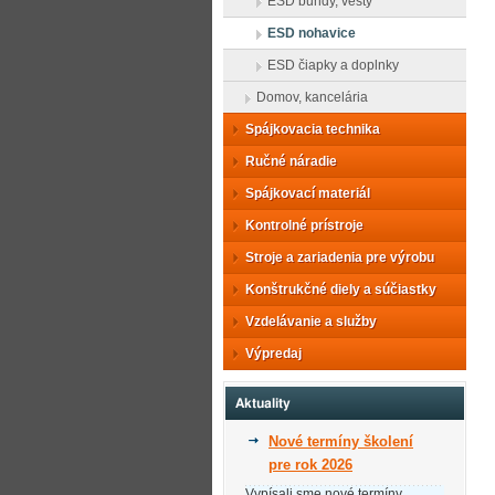
ESD bundy, vesty
ESD nohavice
ESD čiapky a doplnky
Domov, kancelária
Spájkovacia technika
Ručné náradie
Spájkovací materiál
Kontrolné prístroje
Stroje a zariadenia pre výrobu
Konštrukčné diely a súčiastky
Vzdelávanie a služby
Výpredaj
Aktuality
Nové termíny školení
pre rok 2026
Vypísali sme nové termíny