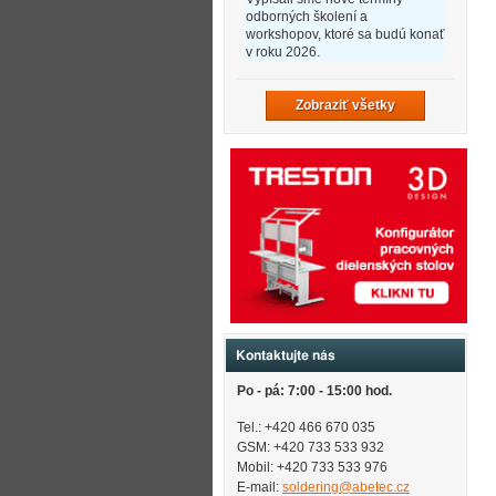
odborných školení a
workshopov, ktoré sa budú konať
v roku 2026.
Zobraziť všetky
Kontaktujte nás
Po - pá: 7:00 - 15:00 hod.
Tel.: +420 466 670 035
GSM: +420 733 533 932
Mobil: +420
733 533 976
E-mail:
soldering@abetec.cz