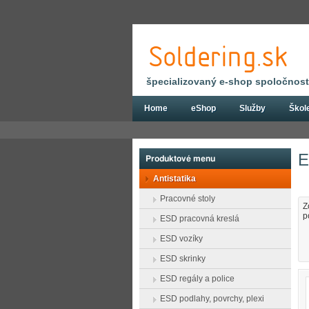
špecializovaný e-shop spoločnosti
Home
eShop
Služby
Škol
Eshop
Antistatika
ESD odevy, obuv, ru
E
Produktové menu
Antistatika
Pracovné stoly
Z
p
ESD pracovná kreslá
ESD vozíky
ESD skrinky
ESD regály a police
ESD podlahy, povrchy, plexi