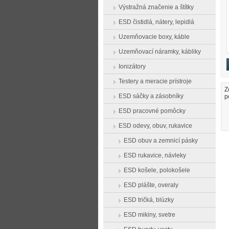
Výstražná značenie a štítky
ESD čistidlá, nátery, lepidlá
Uzemňovacie boxy, káble
Uzemňovací náramky, kábliky
Ionizátory
Testery a meracie prístroje
Z
ESD sáčky a zásobníky
p
ESD pracovné pomôcky
ESD odevy, obuv, rukavice
ESD obuv a zemnicí pásky
ESD rukavice, návleky
ESD košele, polokošele
ESD plášte, overaly
ESD tričká, blúzky
ESD mikiny, svetre