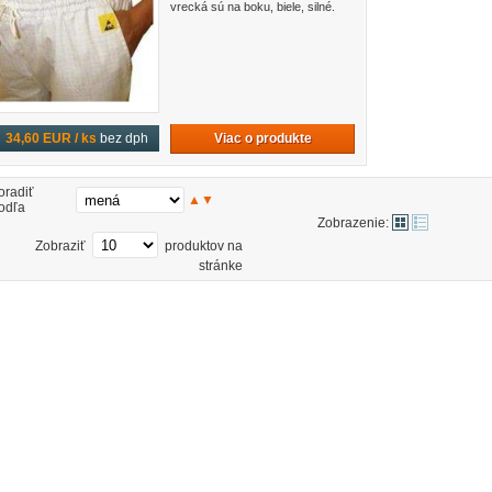
vrecká sú na boku, biele, silné.
Viac o produkte
34,60 EUR / ks
bez dph
oradiť
▲
▼
odľa
Zobrazenie:
Zobraziť
produktov na
stránke