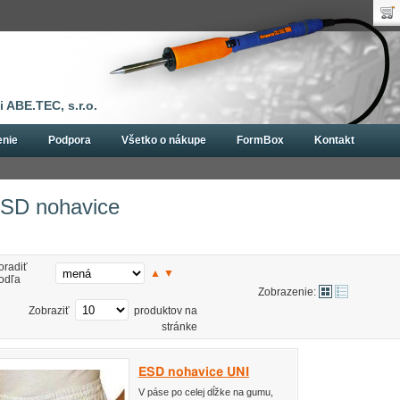
Uží
Nák
Hes
Poč
Zab
Cen
Nov
 ABE.TEC, s.r.o.
enie
Podpora
Všetko o nákupe
FormBox
Kontakt
kavice
ESD nohavice
SD nohavice
oradiť
▲
▼
odľa
Zobrazenie:
Zobraziť
produktov na
stránke
ESD nohavice UNI
V páse po celej dĺžke na gumu,