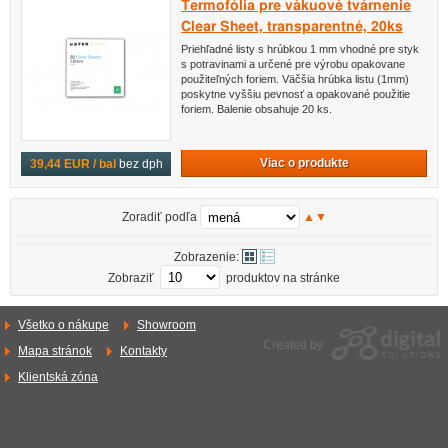
Termofólia pre vákuové tvárnenie
Clear Sheet, transparentné, 20ks
Priehľadné listy s hrúbkou 1 mm vhodné pre styk
s potravinami a určené pre výrobu opakovane
použiteľných foriem. Väčšia hrúbka listu (1mm)
poskytne vyššiu pevnosť a opakované použitie
foriem. Balenie obsahuje 20 ks.
Viac o produkte
39,44 EUR / bal
bez dph
Zoradiť podľa
▲
▼
Zobrazenie:
Zobraziť
produktov na stránke
Všetko o nákupe
Showroom
Created by
Mapa stránok
Kontakty
Klientská zóna