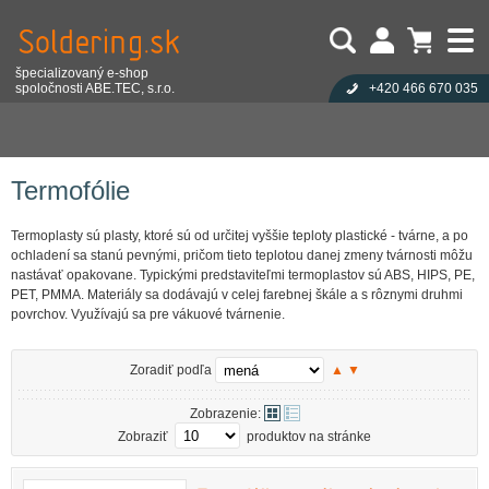
špecializovaný e-shop
spoločnosti ABE.TEC, s.r.o.
+420 466 670 035
Užívateľ:
Nákupný košík je prázdny!
Eshop
Stroje a zariadenia pre výrobu
Vákuové tvarovacie stroje
Heslo:
Počet produktov:
0
Obsah košíka
Termofólie
Zabudli ste heslo?
Cena celkom:
0,00 EUR
Přihlásit
Nová registrace
Termofólie
Termoplasty sú plasty, ktoré sú od určitej vyššie teploty plastické - tvárne, a po
ochladení sa stanú pevnými, pričom tieto teplotou danej zmeny tvárnosti môžu
nastávať opakovane. Typickými predstaviteľmi termoplastov sú ABS, HIPS, PE,
PET, PMMA. Materiály sa dodávajú v celej farebnej škále a s rôznymi druhmi
povrchov. Využívajú sa pre vákuové tvárnenie.
Zoradiť podľa
▲
▼
Zobrazenie:
Zobraziť
produktov na stránke