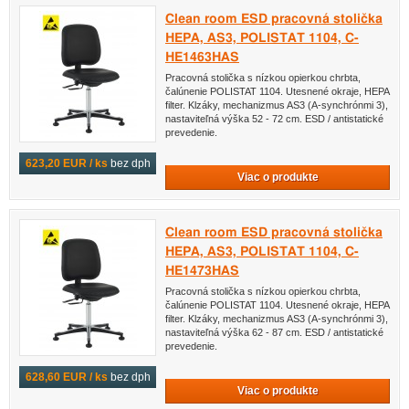
Clean room ESD pracovná stolička
HEPA, AS3, POLISTAT 1104, C-
HE1463HAS
Pracovná stolička s nízkou opierkou chrbta,
čalúnenie POLISTAT 1104. Utesnené okraje, HEPA
filter. Klzáky, mechanizmus AS3 (A-synchrónmi 3),
nastaviteľná výška 52 - 72 cm. ESD / antistatické
prevedenie.
623,20 EUR / ks
bez dph
Viac o produkte
Clean room ESD pracovná stolička
HEPA, AS3, POLISTAT 1104, C-
HE1473HAS
Pracovná stolička s nízkou opierkou chrbta,
čalúnenie POLISTAT 1104. Utesnené okraje, HEPA
filter. Klzáky, mechanizmus AS3 (A-synchrónmi 3),
nastaviteľná výška 62 - 87 cm. ESD / antistatické
prevedenie.
628,60 EUR / ks
bez dph
Viac o produkte