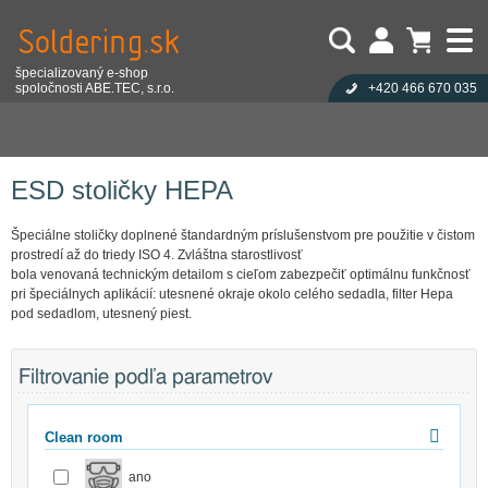
špecializovaný e-shop
spoločnosti ABE.TEC, s.r.o.
+420 466 670 035
Užívateľ:
Nákupný košík je prázdny!
Eshop
Antistatika
ESD pracovná kreslá
Heslo:
Počet produktov:
0
Obsah košíka
ESD pracovné stoličky Throna
ESD stoličky HEPA
Zabudli ste heslo?
Cena celkom:
0,00 EUR
Přihlásit
Nová registrace
ESD stoličky HEPA
Špeciálne stoličky doplnené štandardným príslušenstvom pre použitie v čistom
prostredí až do triedy ISO 4. Zvláštna starostlivosť
bola venovaná technickým detailom s cieľom zabezpečiť optimálnu funkčnosť
pri špeciálnych aplikácií: utesnené okraje okolo celého sedadla, filter Hepa
pod sedadlom, utesnený piest.
Filtrovanie podľa parametrov
Clean room
ano