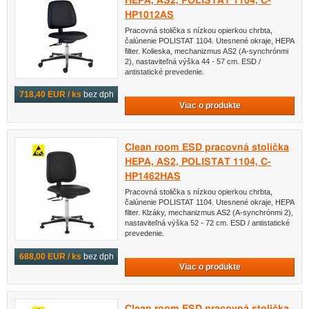
HEPA, AS2, POLISTAT 1104, C-
HP1012AS
Pracovná stolička s nízkou opierkou chrbta,
čalúnenie POLISTAT 1104. Utesnené okraje, HEPA
filter. Kolieska, mechanizmus AS2 (A-synchrónmi
2), nastaviteľná výška 44 - 57 cm. ESD /
antistatické prevedenie.
718,40 EUR / ks
bez dph
Viac o produkte
Clean room ESD pracovná stolička
HEPA, AS2, POLISTAT 1104, C-
HP1462HAS
Pracovná stolička s nízkou opierkou chrbta,
čalúnenie POLISTAT 1104. Utesnené okraje, HEPA
filter. Klzáky, mechanizmus AS2 (A-synchrónmi 2),
nastaviteľná výška 52 - 72 cm. ESD / antistatické
prevedenie.
688,00 EUR / ks
bez dph
Viac o produkte
Clean room ESD pracovná stolička