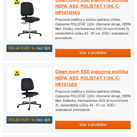
HEPA, AS2, POLISTAT 1104, C-
HP1472HAS
Pracovná stolička s nízkou opierkou chrbta,
čalúnenie POLISTAT 1104. Utesnené okraje, HEPA
filter. Klzáky, mechanizmus AS2 (A-synchrónmi 2),
nastaviteľná výška 62 - 87 cm. ESD / antistatické
prevedenie.
693,40 EUR / ks
bez dph
Viac o produkte
Clean room ESD pracovná stolička
HEPA, AS3, POLISTAT 1104, C-
HE1013AS
Pracovná stolička s nízkou opierkou chrbta,
čalúnenie POLISTAT 1104. Utesnené okraje, HEPA
filter. Kolieska, mechanizmus AS3 (A-synchrónmi
3), nastaviteľná výška 44 - 57 cm. ESD /
antistatické prevedenie.
644,80 EUR / ks
bez dph
Viac o produkte