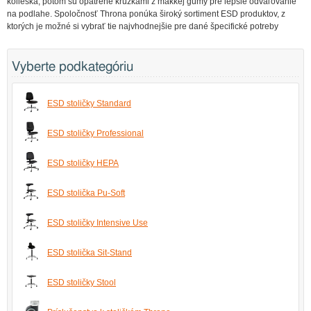
kolieska, potom sú opatrené krúžkami z mäkkej gumy pre lepšie odvaľovanie
na podlahe. Spoločnosť Throna ponúka široký sortiment ESD produktov, z
ktorých je možné si vybrať tie najvhodnejšie pre dané špecifické potreby
Vyberte podkategóriu
ESD stoličky Standard
ESD stoličky Professional
ESD stoličky HEPA
ESD stolička Pu-Soft
ESD stoličky Intensive Use
ESD stolička Sit-Stand
ESD stoličky Stool