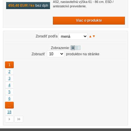
AS2, nastaviteľná výška 61 - 86 cm. ESD /
450,40 EUR / ks
bez dph
antistatické prevedenie.
Viac o produkte
Zoradiť podľa
▲
▼
Zobrazenie:
Zobraziť
produktov na stránke
1
2
3
4
5
6
…
18