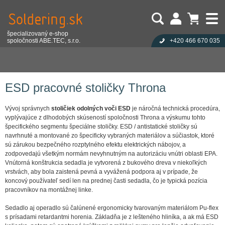
špecializovaný e-shop
spoločnosti ABE.TEC, s.r.o.
+420 466 670 035
Užívateľ:
Nákupný košík je prázdny!
Eshop
Antistatika
ESD pracovná kreslá
Heslo:
Počet produktov:
0
Obsah košíka
ESD pracovné stoličky Throna
Zabudli ste heslo?
Cena celkom:
0,00 EUR
Přihlásit
Nová registrace
ESD pracovné stoličky Throna
Vývoj správnych
stoličiek odolných voči ESD
je náročná technická procedúra,
vyplývajúce z dlhodobých skúseností spoločnosti Throna a výskumu tohto
špecifického segmentu špeciálne stoličky. ESD / antistatické stoličky sú
navrhnuté a montované zo špecificky vybraných materiálov a súčiastok, ktoré
sú zárukou bezpečného rozptylného efektu elektrických nábojov, a
zodpovedajú všetkým normám nevyhnutným na autorizáciu vnútri oblasti EPA.
Vnútorná konštrukcia sedadla je vytvorená z bukového dreva v niekoľkých
vrstvách, aby bola zaistená pevná a vyvážená podpora aj v prípade, že
koncový používateľ sedí len na prednej časti sedadla, čo je typická pozícia
pracovníkov na montážnej linke.
Sedadlo aj operadlo sú čalúnené ergonomicky tvarovaným materiálom Pu-flex
s prísadami retardantmi horenia. Základňa je z lešteného hliníka, a ak má ESD