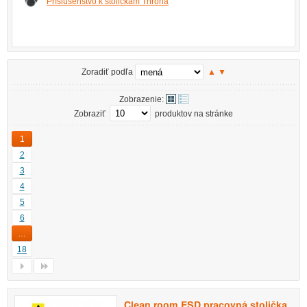
Príslušenstvo k stoličkám Throna
Zoradiť podľa
▲
▼
Zobrazenie:
Zobraziť
produktov na stránke
1
2
3
4
5
6
…
18
Clean room ESD pracovná stolička