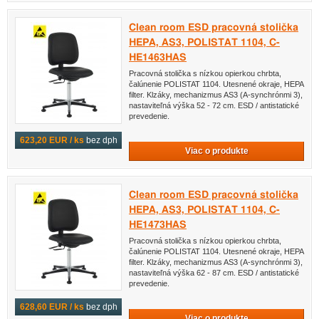
Clean room ESD pracovná stolička
HEPA, AS3, POLISTAT 1104, C-
HE1463HAS
Pracovná stolička s nízkou opierkou chrbta,
čalúnenie POLISTAT 1104. Utesnené okraje, HEPA
filter. Klzáky, mechanizmus AS3 (A-synchrónmi 3),
nastaviteľná výška 52 - 72 cm. ESD / antistatické
prevedenie.
623,20 EUR / ks
bez dph
Viac o produkte
Clean room ESD pracovná stolička
HEPA, AS3, POLISTAT 1104, C-
HE1473HAS
Pracovná stolička s nízkou opierkou chrbta,
čalúnenie POLISTAT 1104. Utesnené okraje, HEPA
filter. Klzáky, mechanizmus AS3 (A-synchrónmi 3),
nastaviteľná výška 62 - 87 cm. ESD / antistatické
prevedenie.
628,60 EUR / ks
bez dph
Viac o produkte