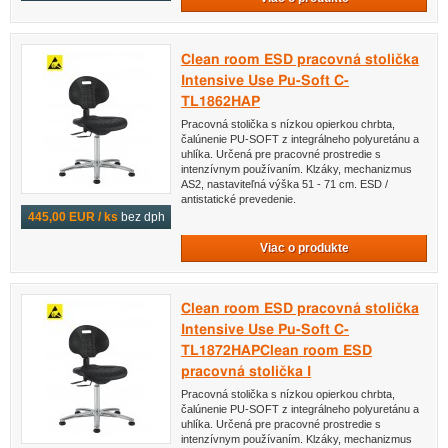
Clean room ESD pracovná stolička
Intensive Use Pu-Soft C-
TL1862HAP
Pracovná stolička s nízkou opierkou chrbta,
čalúnenie PU-SOFT z integrálneho polyuretánu a
uhlíka. Určená pre pracovné prostredie s
intenzívnym používaním. Klzáky, mechanizmus
AS2, nastaviteľná výška 51 - 71 cm. ESD /
antistatické prevedenie.
445,00 EUR / ks
bez dph
Viac o produkte
Clean room ESD pracovná stolička
Intensive Use Pu-Soft C-
TL1872HAPClean room ESD
pracovná stolička I
Pracovná stolička s nízkou opierkou chrbta,
čalúnenie PU-SOFT z integrálneho polyuretánu a
uhlíka. Určená pre pracovné prostredie s
intenzívnym používaním. Klzáky, mechanizmus