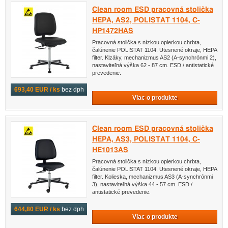
Clean room ESD pracovná stolička
HEPA, AS2, POLISTAT 1104, C-
HP1472HAS
Pracovná stolička s nízkou opierkou chrbta,
čalúnenie POLISTAT 1104. Utesnené okraje, HEPA
filter. Klzáky, mechanizmus AS2 (A-synchrónmi 2),
nastaviteľná výška 62 - 87 cm. ESD / antistatické
prevedenie.
693,40 EUR / ks
bez dph
Viac o produkte
Clean room ESD pracovná stolička
HEPA, AS3, POLISTAT 1104, C-
HE1013AS
Pracovná stolička s nízkou opierkou chrbta,
čalúnenie POLISTAT 1104. Utesnené okraje, HEPA
filter. Kolieska, mechanizmus AS3 (A-synchrónmi
3), nastaviteľná výška 44 - 57 cm. ESD /
antistatické prevedenie.
644,80 EUR / ks
bez dph
Viac o produkte