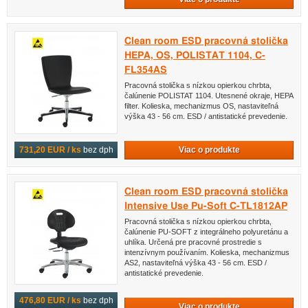
Clean room ESD pracovná stolička
HEPA, OS, POLISTAT 1104, C-
FL354AS
Pracovná stolička s nízkou opierkou chrbta,
čalúnenie POLISTAT 1104. Utesnené okraje, HEPA
filter. Kolieska, mechanizmus OS, nastaviteľná
výška 43 - 56 cm. ESD / antistatické prevedenie.
731,20 EUR / ks
bez dph
Viac o produkte
Clean room ESD pracovná stolička
Intensive Use Pu-Soft C-TL1812AP
Pracovná stolička s nízkou opierkou chrbta,
čalúnenie PU-SOFT z integrálneho polyuretánu a
uhlíka. Určená pre pracovné prostredie s
intenzívnym používaním. Kolieska, mechanizmus
AS2, nastaviteľná výška 43 - 56 cm. ESD /
antistatické prevedenie.
476,80 EUR / ks
bez dph
Viac o produkte