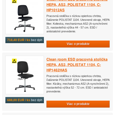
HEPA, AS2, POLISTAT 1104, C-
HP1012AS
Pracovná stolička s nízkou opierkou chrbta,
čalúnenie POLISTAT 1104. Utesnené okraje, HEPA
filter. Kolieska, mechanizmus AS2 (A-synchrónmi
2), nastaviteľná výška 44 - 57 cm. ESD /
antistatické prevedenie.
718,40 EUR / ks
bez dph
Viac o produkte
Clean room ESD pracovná stolička
HEPA, AS2, POLISTAT 1104, C-
HP1462HAS
Pracovná stolička s nízkou opierkou chrbta,
čalúnenie POLISTAT 1104. Utesnené okraje, HEPA
filter. Klzáky, mechanizmus AS2 (A-synchrónmi 2),
nastaviteľná výška 52 - 72 cm. ESD / antistatické
prevedenie.
688,00 EUR / ks
bez dph
Viac o produkte