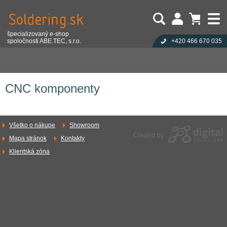
špecializovaný e-shop
spoločnosti ABE.TEC, s.r.o.
+420 466 670 035
Užívateľ:
Nákupný košík je prázdny!
Eshop
Stroje a zariadenia pre výrobu
CNC frézy a vŕtačky
Heslo:
Počet produktov:
0
Obsah košíka
CNC frézky hobby
CNC komponenty
Zabudli ste heslo?
Cena celkom:
0,00 EUR
Přihlásit
Nová registrace
CNC komponenty
Všetko o nákupe
Showroom
Created by
Mapa stránok
Kontakty
Klientská zóna