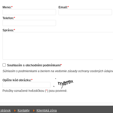
Meno:
*
Email:
*
Telefon:
*
Správa:
*
Souhlasím s obchodními podmínkami
*
Súhlasím s podmienkami a beriem na vedomie zásady ochrany osobných údajo
Opíšte kód obrázku:
*
Položky označené hvězdičkou (
*
) jsou povinné.
stránok
Kontakty
Klientská zóna