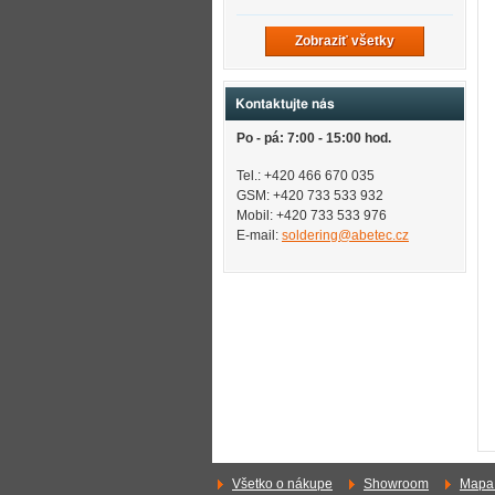
Zobraziť všetky
Kontaktujte nás
Po - pá: 7:00 - 15:00 hod.
Tel.: +420 466 670 035
GSM: +420 733 533 932
Mobil: +420
733 533 976
E-mail:
soldering@abetec.cz
Všetko o nákupe
Showroom
Mapa 