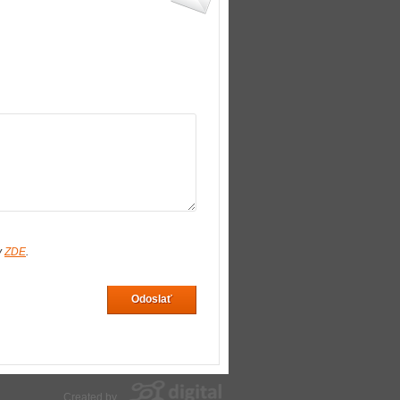
v
ZDE
.
Odoslať
Created by