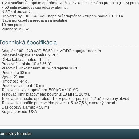
1,2 V skúšobné napätie operátora znižuje riziko elektrického prepätia (EOS) pri man
< 50 milisekundový čas odozvy alarmu.
NIST kalibrovaný.
Univerzálny 100 - 240 VAC napájací adaptér so vstupom podľa IEC C14.
Napájací kábel sa predáva samostatne.
10 mm patent.
Vyrobené v USA.
Technická špecifikácia
Adaptér: 100 - 240 VAC, 50/60 Hz, AC/DC napájací adaptér.
Výstupné výpätie adaptéra: 9 VDC.
Dĺžka kábla adaptéra: 1,5 m.
Pracovná teplota: 10 až 35 °C.
Pracovná vlhkosť: max. 80 % pri teplote 30 °C.
Priemer: ø 63 mm.
Výška: 21 mm.
Hmotnosť: 44 g.
Pripojovací patent: 10 mm.
Testovací rozsah operátora: 500 kΩ až 10 MΩ.
Testovací limit pracovného povrchu: 10 MΩ (± 20 %).
Testovacie napätie operátora: 1,2 V peak-to-peak pri 1,2 μA, otvorený obvod.
Testovacie napätie pracovného povrchu: 5 až 7,5 V, otvorený obvod.
Čas odozvy alarmu: < 50 ms.
Krajina pôvodu: USA.
ontaktný formulár