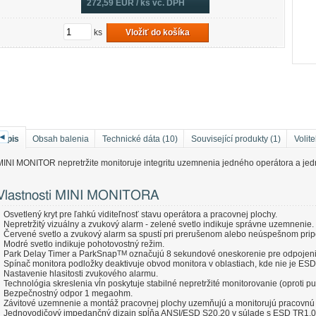
272,59
EUR / ks vč. DPH
ks
Vložiť do košíka
◄
Popis
Obsah balenia
Technické dáta (10)
Související produkty (1)
Volite
MINI MONITOR nepretržite monitoruje integritu uzemnenia jedného operátora a j
Vlastnosti MINI MONITORA
Osvetlený kryt pre ľahkú viditeľnosť stavu operátora a pracovnej plochy.
Nepretržitý vizuálny a zvukový alarm - zelené svetlo indikuje správne uzemnenie.
Červené svetlo a zvukový alarm sa spustí pri prerušenom alebo neúspešnom prip
Modré svetlo indikuje pohotovostný režim.
Park Delay Timer a ParkSnap
TM
označujú 8 sekundové oneskorenie pre odpojenie
Spínač monitora podložky deaktivuje obvod monitora v oblastiach, kde nie je ES
Nastavenie hlasitosti zvukového alarmu.
Technológia skreslenia vĺn poskytuje stabilné nepretržité monitorovanie (oproti
Bezpečnostný odpor 1 megaohm.
Závitové uzemnenie a montáž pracovnej plochy uzemňujú a monitorujú pracovnú 
Jednovodičový impedančný dizajn spĺňa ANSI/ESD S20.20 v súlade s ESD TR1.0