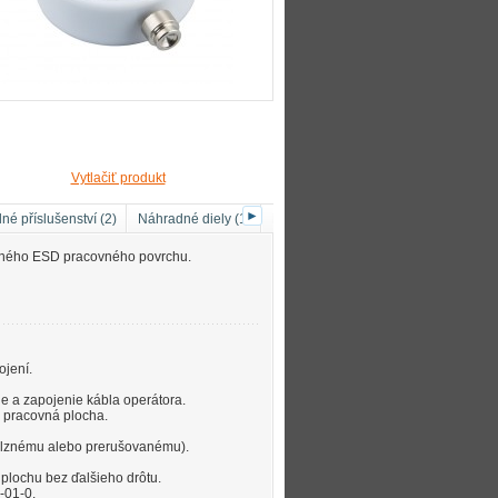
Vytlačiť produkt
►
lné příslušenství (2)
Náhradné diely (1)
Fotografie (5)
Video (3)
edného ESD pracovného povrchu.
ojení.
 a zapojenie kábla operátora.
D pracovná plocha.
 pulznému alebo prerušovanému).
plochu bez ďalšieho drôtu.
-01-0.