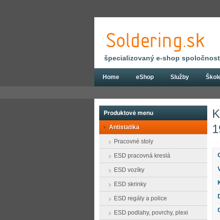
špecializovaný e-shop spoločnosti
Home
eShop
Služby
Škol
Eshop
Antistatika
Testery a meracie pr
K
Produktové menu
1
Antistatika
Pracovné stoly
ESD pracovná kreslá
ESD vozíky
ESD skrinky
ESD regály a police
ESD podlahy, povrchy, plexi