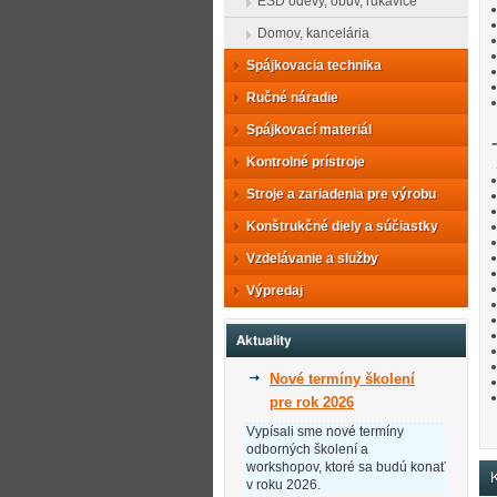
ESD odevy, obuv, rukavice
Domov, kancelária
Spájkovacia technika
Ručné náradie
Spájkovací materiál
Kontrolné prístroje
Stroje a zariadenia pre výrobu
Konštrukčné diely a súčiastky
Vzdelávanie a služby
Výpredaj
Aktuality
Nové termíny školení
pre rok 2026
Vypísali sme nové termíny
odborných školení a
workshopov, ktoré sa budú konať
K
v roku 2026.