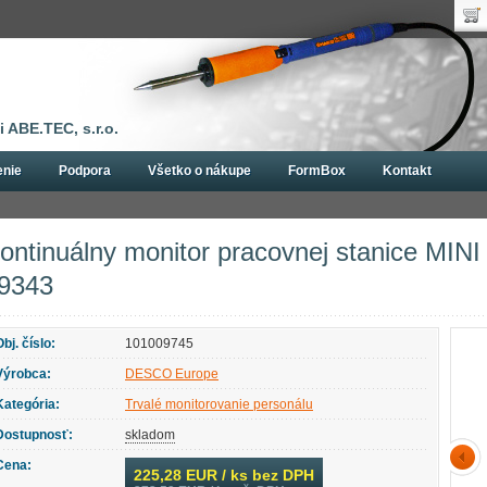
Uží
Nák
Hes
Poč
Zab
Cen
Nov
 ABE.TEC, s.r.o.
enie
Podpora
Všetko o nákupe
FormBox
Kontakt
ístroje
Trvalé monitorovanie personálu
Kontinuálny monitor pracovnej s
ontinuálny monitor pracovnej stanice M
9343
Obj. číslo:
101009745
Výrobca:
DESCO Europe
Kategória:
Trvalé monitorovanie personálu
Dostupnosť:
skladom
Cena:
225,28
EUR / ks bez DPH