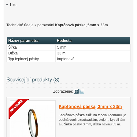
1 ks.
Technické údaje k porovnání
Kaptónová páska, 5mm x 33m
Názov parametra
Hodnota
Šířka
5 mm
Dĺžka
33 m
Typ lepiacej pásky
kaptonová
Související produkty (8)
Zobrazenie:
Kaptónová páska, 3mm x 33m
Kaptónová páska slúži na tepelnú ochranu, je
odolná voči rozpúšťadlám, olejom, kyselinám
a i. Šírka pásky 3 mm, dĺžka návinu 33 m.