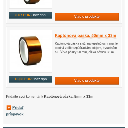
8,67 EUR /
bez dph
Viac o produkte
Kaptónová páska, 50mm x 33m
Kaptónová páska slúži na tepelnú ochranu, je
odolná voči rozpúšťadlám, olejom, kyselinám
a i. Šírka pásky 50 mm, dĺžka návinu 33 m.
18,08 EUR /
bez dph
Viac o produkte
Pridajte svoj ​​komentár k
Kaptónová páska, 5mm x 33m
Pridať
príspevok