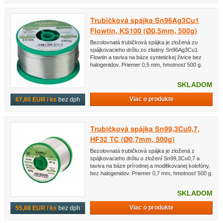
Trubičková spájka Sn96Ag3Cu1
Flowtin, KS100 (Ø0,5mm, 500g)
Bezolovnatá trubičková spájka je zložená zo
spájkovacieho drôtu zo zliatiny Sn96Ag3Cu1
Flowtin a taviva na báze syntetickej živice bez
halogenidov. Priemer 0,5 mm, hmotnosť 500 g.
SKLADOM
Viac o produkte
67,60 EUR / ks
bez dph
Trubičková spájka Sn99,3Cu0,7,
HF32 TC (Ø0,7mm, 500g)
Bezolovnatá trubičková spájka je zložená z
spájkovacieho drôtu o zložení Sn99,3Cu0,7 a
taviva na báze prírodnej a modifikovanej kolofóny,
bez halogenidov. Priemer 0,7 mm, hmotnosť 500 g.
SKLADOM
Viac o produkte
55,88 EUR / ks
bez dph