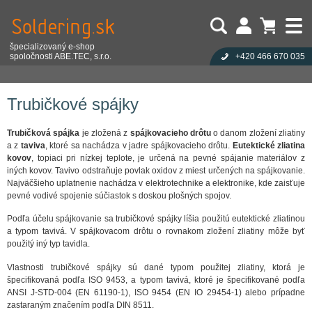
špecializovaný e-shop
spoločnosti ABE.TEC, s.r.o.
+420 466 670 035
Užívateľ:
Nákupný košík je prázdny!
Eshop
Spájkovací materiál
Trubičkové spájky
Heslo:
Počet produktov:
0
Obsah košíka
Zabudli ste heslo?
Trubičkové spájky
Cena celkom:
0,00 EUR
Přihlásit
Nová registrace
Trubičková spájka
je zložená z
spájkovacieho drôtu
o danom zložení zliatiny
a z
taviva
, ktoré sa nachádza v jadre spájkovacieho drôtu.
Eutektické zliatina
kovov
, topiaci pri nízkej teplote, je určená na pevné spájanie materiálov z
iných kovov. Tavivo odstraňuje povlak oxidov z miest určených na spájkovanie.
Najväčšieho uplatnenie nachádza v elektrotechnike a elektronike, kde zaisťuje
pevné vodivé spojenie súčiastok s doskou plošných spojov.
Podľa účelu spájkovanie sa trubičkové spájky líšia použitú eutektické zliatinou
a typom tavivá. V spájkovacom drôtu o rovnakom zložení zliatiny môže byť
použitý iný typ tavidla.
Vlastnosti trubičkové spájky sú dané typom použitej zliatiny, ktorá je
špecifikovaná podľa ISO 9453, a typom tavivá, ktoré je špecifikované podľa
ANSI J-STD-004 (EN 61190-1), ISO 9454 (EN IO 29454-1) alebo prípadne
zastaraným značením podľa DIN 8511.