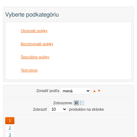
Vyberte podkategóriu
Olovnaté spájky
Bezolovnaté spájky
Špeciálne spájky
Test olovo
Zoradiť podľa
▲
▼
Zobrazenie:
Zobraziť
produktov na stránke
1
2
3