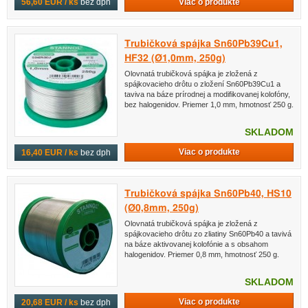
Viac o produkte
56,60 EUR / ks
bez dph
Trubičková spájka Sn60Pb39Cu1,
HF32 (Ø1,0mm, 250g)
Olovnatá trubičková spájka je zložená z
spájkovacieho drôtu o zložení Sn60Pb39Cu1 a
taviva na báze prírodnej a modifikovanej kolofóny,
bez halogenidov. Priemer 1,0 mm, hmotnosť 250 g.
SKLADOM
Viac o produkte
16,40 EUR / ks
bez dph
Trubičková spájka Sn60Pb40, HS10
(Ø0,8mm, 250g)
Olovnatá trubičková spájka je zložená z
spájkovacieho drôtu zo zliatiny Sn60Pb40 a tavivá
na báze aktivovanej kolofónie a s obsahom
halogenidov. Priemer 0,8 mm, hmotnosť 250 g.
SKLADOM
Viac o produkte
20,68 EUR / ks
bez dph