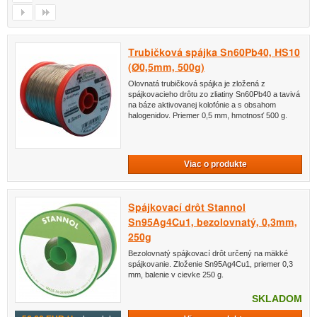
Trubičková spájka Sn60Pb40, HS10
(Ø0,5mm, 500g)
Olovnatá trubičková spájka je zložená z
spájkovacieho drôtu zo zliatiny Sn60Pb40 a tavivá
na báze aktivovanej kolofónie a s obsahom
halogenidov. Priemer 0,5 mm, hmotnosť 500 g.
Viac o produkte
Spájkovací drôt Stannol
Sn95Ag4Cu1, bezolovnatý, 0,3mm,
250g
Bezolovnatý spájkovací drôt určený na mäkké
spájkovanie. Zloženie Sn95Ag4Cu1, priemer 0,3
mm, balenie v cievke 250 g.
SKLADOM