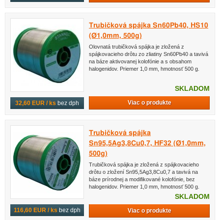
Trubičková spájka Sn60Pb40, HS10
(Ø1,0mm, 500g)
Olovnatá trubičková spájka je zložená z
spájkovacieho drôtu zo zliatiny Sn60Pb40 a tavivá
na báze aktivovanej kolofónie a s obsahom
halogenidov. Priemer 1,0 mm, hmotnosť 500 g.
SKLADOM
Viac o produkte
32,60 EUR / ks
bez dph
Trubičková spájka
Sn95,5Ag3,8Cu0,7, HF32 (Ø1,0mm,
500g)
Trubičková spájka je zložená z spájkovacieho
drôtu o zložení Sn95,5Ag3,8Cu0,7 a tavivá na
báze prírodnej a modifikované kolofónie, bez
halogenidov. Priemer 1,0 mm, hmotnosť 500 g.
SKLADOM
116,60 EUR / ks
bez dph
Viac o produkte