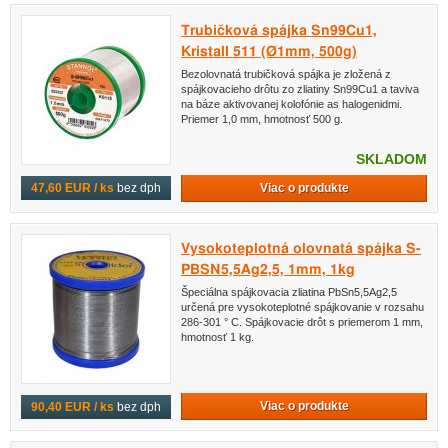
Trubičková spájka Sn99Cu1,
Kristall 511 (Ø1mm, 500g)
Bezolovnatá trubičková spájka je zložená z
spájkovacieho drôtu zo zliatiny Sn99Cu1 a taviva
na báze aktivovanej kolofónie as halogenidmi.
Priemer 1,0 mm, hmotnosť 500 g.
SKLADOM
Viac o produkte
47,60 EUR / ks
bez dph
Vysokoteplotná olovnatá spájka S-
PBSN5,5Ag2,5, 1mm, 1kg
Špeciálna spájkovacia zliatina PbSn5,5Ag2,5
určená pre vysokoteplotné spájkovanie v rozsahu
286-301 ° C. Spájkovacie drôt s priemerom 1 mm,
hmotnosť 1 kg.
Viac o produkte
90,40 EUR / ks
bez dph