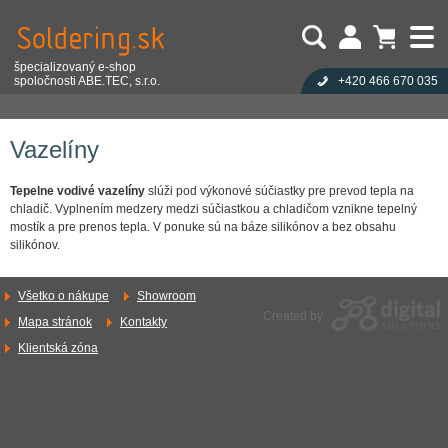
špecializovaný e-shop
spoločnosti ABE.TEC, s.r.o.
+420 466 670 035
Užívateľ:
Nákupný košík je prázdny!
Eshop
Spájkovací materiál
Spájkovacie pomôcky
Vazelíny
Heslo:
Počet produktov:
0
Obsah košíka
Zabudli ste heslo?
Vazelíny
Cena celkom:
0,00 EUR
Přihlásit
Nová registrace
Tepelne vodivé vazelíny
slúži pod výkonové súčiastky pre prevod tepla na
chladič. Vyplnením medzery medzi súčiastkou a chladičom vznikne tepelný
mostík a pre prenos tepla. V ponuke sú na báze silikónov a bez obsahu
silikónov.
Všetko o nákupe
Showroom
Created by
Mapa stránok
Kontakty
Klientská zóna