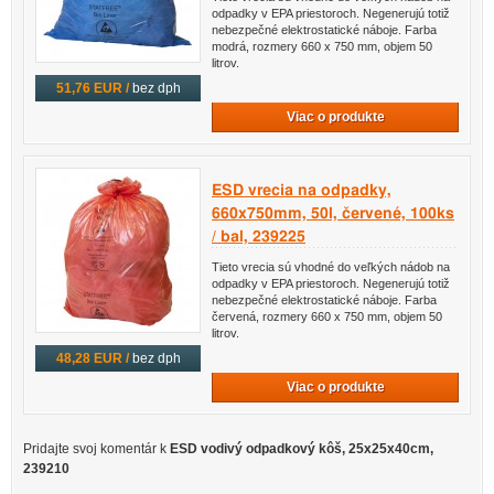
odpadky v EPA priestoroch. Negenerujú totiž
nebezpečné elektrostatické náboje. Farba
modrá, rozmery 660 x 750 mm, objem 50
litrov.
51,76 EUR /
bez dph
Viac o produkte
ESD vrecia na odpadky,
660x750mm, 50l, červené, 100ks
/ bal, 239225
Tieto vrecia sú vhodné do veľkých nádob na
odpadky v EPA priestoroch. Negenerujú totiž
nebezpečné elektrostatické náboje. Farba
červená, rozmery 660 x 750 mm, objem 50
litrov.
48,28 EUR /
bez dph
Viac o produkte
Pridajte svoj ​​komentár k
ESD vodivý odpadkový kôš, 25x25x40cm,
239210