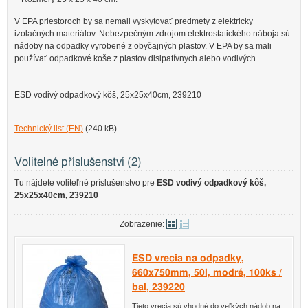
V EPA priestoroch by sa nemali vyskytovať predmety z elektricky
izolačných materiálov. Nebezpečným zdrojom elektrostatického náboja sú
nádoby na odpadky vyrobené z obyčajných plastov. V EPA by sa mali
používať odpadkové koše z plastov disipatívnych alebo vodivých.
ESD vodivý odpadkový kôš, 25x25x40cm, 239210
Technický list (EN)
(240 kB)
Volitelné příslušenství (2)
Tu nájdete voliteľné príslušenstvo pre
ESD vodivý odpadkový kôš,
25x25x40cm, 239210
Zobrazenie:
ESD vrecia na odpadky,
660x750mm, 50l, modré, 100ks /
bal, 239220
Tieto vrecia sú vhodné do veľkých nádob na