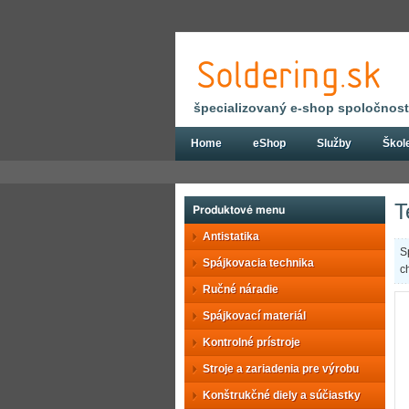
špecializovaný e-shop spoločnosti
Home
eShop
Služby
Škol
Eshop
Ponúkané značky
Techspray
T
Produktové menu
Antistatika
S
Spájkovacia technika
c
Ručné náradie
Spájkovací materiál
Kontrolné prístroje
Stroje a zariadenia pre výrobu
Konštrukčné diely a súčiastky