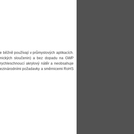
se běžně používají v průmyslových aplikacích.
ganických sloučenin) a bez dopadu na GWP
e rychleschnoucí akrylový nátěr a neobsahuje
 smezinárodními požadavky a směrnicemi RoHS