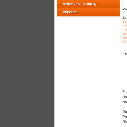
Vzdelávanie a služby
Pr
Výpredaj
Za
Sp
»
P
ma
Sp
vo
po
Zn
ch
zn
Dů
Pr
či