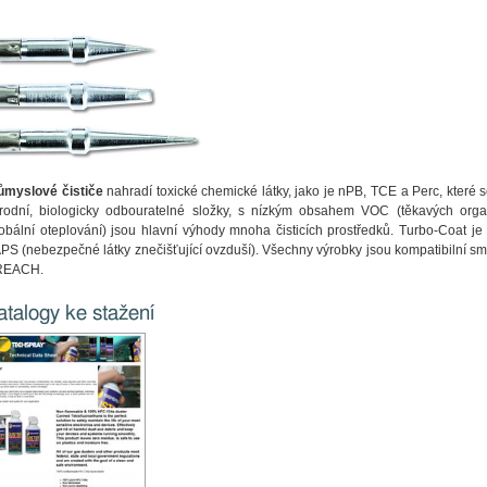
ůmyslové čističe
nahradí toxické chemické látky, jako je nPB, TCE a Perc, které 
írodní, biologicky odbouratelné složky, s nízkým obsahem VOC (těkavých or
lobální oteplování) jsou hlavní výhody mnoha čisticích prostředků. Turbo-Coat j
PS (nebezpečné látky znečišťující ovzduší). Všechny výrobky jsou kompatibilní
REACH.
atalogy ke stažení