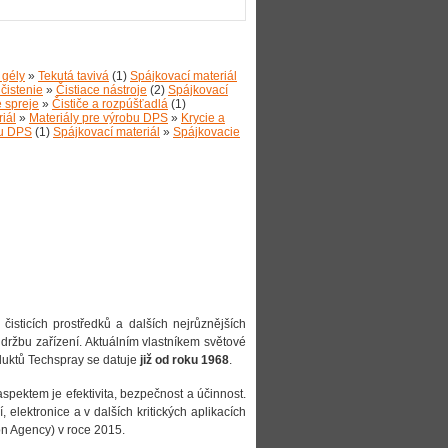
 gély
»
Tekutá tavivá
(1)
Spájkovací materiál
 čistenie
»
Čistiace nástroje
(2)
Spájkovací
 spreje
»
Čističe a rozpúšťadlá
(1)
iál
»
Materiály pre výrobu DPS
»
Krycie a
bu DPS
(1)
Spájkovací materiál
»
Spájkovacie
čisticích prostředků a dalších nejrůznějších
údržbu zařízení. Aktuálním vlastníkem světové
oduktů Techspray se datuje
již od roku 1968
.
spektem je efektivita, bezpečnost a účinnost.
, elektronice a v dalších kritických aplikacích
on Agency) v roce 2015.