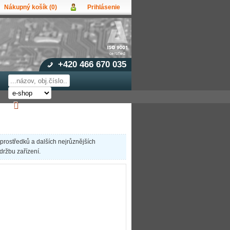
Nákupný košík (0)
Prihlásenie
vateľ:
upný košík je prázdny!
lo:
et produktov:
0
Obsah košíka
udli ste heslo?
a celkom:
0,00 EUR
Přihlásit
á registrace
+420 466 670 035
 prostředků a dalších nejrůznějších
držbu zařízení.