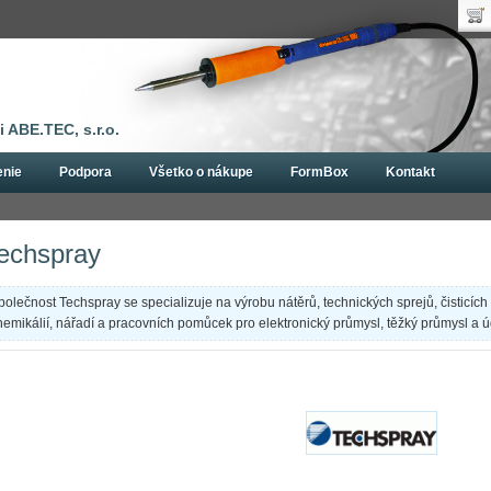
Uží
Nák
Hes
Poč
Zab
Cen
Nov
 ABE.TEC, s.r.o.
enie
Podpora
Všetko o nákupe
FormBox
Kontakt
echspray
polečnost Techspray se specializuje na výrobu nátěrů, technických sprejů, čisticích
hemikálií, nářadí a pracovních pomůcek pro elektronický průmysl, těžký průmysl a ú