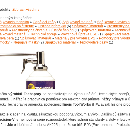
odukty:
Zobrazit všechny
radený v kategóriách:
ájkovacia technika
»
Odpájecí knôty
(1)
Spájkovací materiál
»
Spájkovacie tavivá a
rostriedky na čistenie
»
Čistiace prípravky
(6)
Spájkovací materiál
»
Prostriedky na
teriál
»
Prostriedky na čistenie
»
Čističe šablón
(1)
Spájkovací materiál
»
Technické
ájkovací materiál
»
Technické spreje
»
Povrchová úprava ESD
(1)
Spájkovací mater
divá perá
(1)
Spájkovací materiál
»
Materiály pre výrobu DPS
»
Pomôcky pre výro
môcky
»
Nepájivé masky
(2)
Spájkovací materiál
»
Teplovodivé pasty
(1)
ačka
výrobků Techspray
se specializuje na výrobu nátěrů, technických sprejů, 
emikálií, nářadí a pracovních pomůcek pro elektronický průmysl, těžký průmysl a 
ačky Techspray je americká společnost
Illinois Tool Works
(ITW, avšak historie pr
raz je kladen na kvalitu, zákaznickou podporu, výzkum a vývoj. Dalším důležitým a
ecision-V
je nejnovější série rozpouštědel, které splňují standardy čistoty v letectví
štění. Jde o ideální náhradu za AK225, protože se blíží EPA (Environmental Protecti