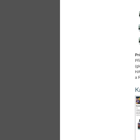
Pr
Př
(g
HA
a 
K