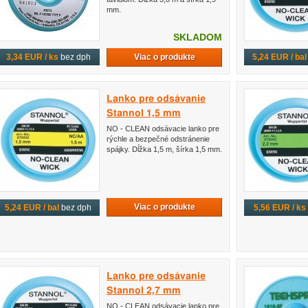
mm.
SKLADOM
Viac o produkte
3,34 EUR / ks
bez dph
5,24 EUR / bal
Lanko pre odsávanie
Stannol 1,5 mm
NO - CLEAN odsávacie lanko pre
rýchle a bezpečné odstránenie
spájky. Dĺžka 1,5 m, šírka 1,5 mm.
Viac o produkte
5,24 EUR / bal
bez dph
5,56 EUR / ks
Lanko pre odsávanie
Stannol 2,7 mm
NO - CLEAN odsávacie lanko pre