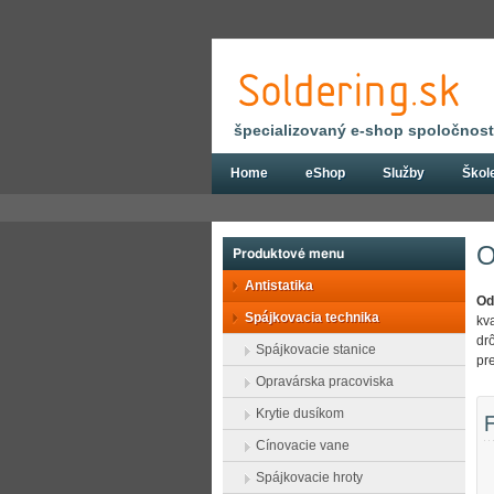
špecializovaný e-shop spoločnosti
Home
eShop
Služby
Škol
Eshop
Spájkovacia technika
Odpájecí
O
Produktové menu
Antistatika
Od
Spájkovacia technika
kv
dr
Spájkovacie stanice
pr
Opravárska pracoviska
Krytie dusíkom
F
Cínovacie vane
Spájkovacie hroty