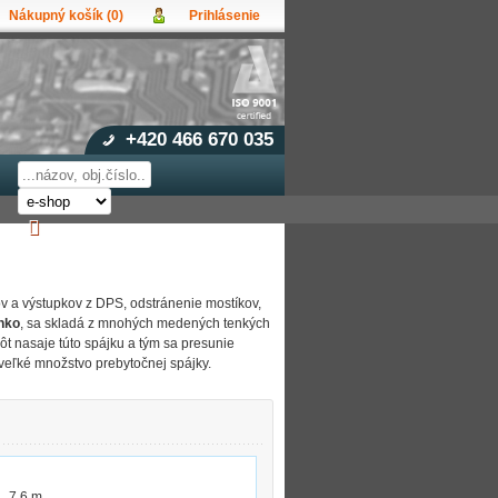
Nákupný košík (0)
Prihlásenie
vateľ:
upný košík je prázdny!
lo:
et produktov:
0
Obsah košíka
udli ste heslo?
a celkom:
0,00 EUR
Přihlásit
á registrace
+420 466 670 035
v a výstupkov z DPS, odstránenie mostíkov,
nko
, sa skladá z mnohých medených tenkých
nôt nasaje túto spájku a tým sa presunie
veľké množstvo prebytočnej spájky.
7,6 m