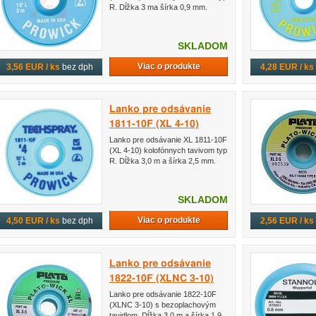
R. Dĺžka 3 ma šírka 0,9 mm.
SKLADOM
Viac o produkte
3,56 EUR / ks
bez dph
4,28 EUR / ks
Lanko pre odsávanie
1811-10F (XL 4-10)
Lanko pre odsávanie XL 1811-10F
(XL 4-10) kolofónnych tavivom typ
R. Dĺžka 3,0 m a šírka 2,5 mm.
SKLADOM
Viac o produkte
4,50 EUR / ks
bez dph
2,56 EUR / ks
Lanko pre odsávanie
1822-10F (XLNC 3-10)
Lanko pre odsávanie 1822-10F
(XLNC 3-10) s bezoplachovým
tavidlom. Dĺžka 3,0 m a šírka 1,9