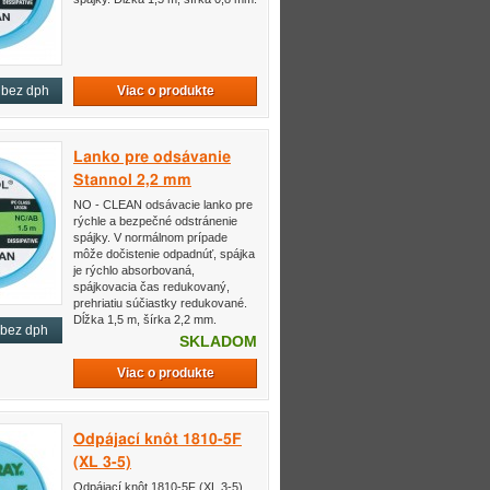
Viac o produkte
bez dph
Lanko pre odsávanie
Stannol 2,2 mm
NO - CLEAN odsávacie lanko pre
rýchle a bezpečné odstránenie
spájky. V normálnom prípade
môže dočistenie odpadnúť, spájka
je rýchlo absorbovaná,
spájkovacia čas redukovaný,
prehriatiu súčiastky redukované.
Dĺžka 1,5 m, šírka 2,2 mm.
bez dph
SKLADOM
Viac o produkte
Odpájací knôt 1810-5F
(XL 3-5)
Odpájací knôt 1810-5F (XL 3-5)