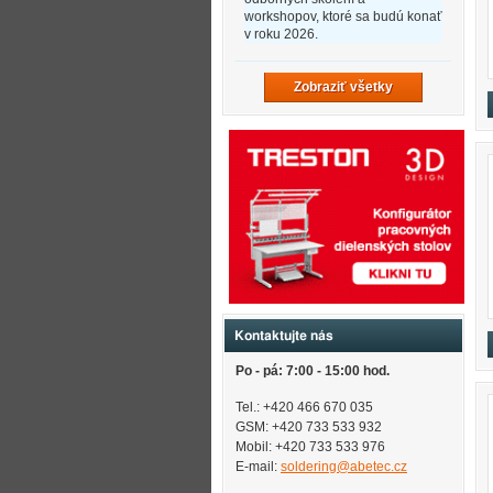
workshopov, ktoré sa budú konať
v roku 2026.
Zobraziť všetky
Kontaktujte nás
Po - pá: 7:00 - 15:00 hod.
Tel.: +420 466 670 035
GSM: +420 733 533 932
Mobil: +420
733 533 976
E-mail:
soldering@abetec.cz