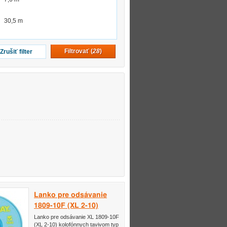
30,5 m
Filtrovať (
28
)
Zrušiť filter
Lanko pre odsávanie
1809-10F (XL 2-10)
Lanko pre odsávanie XL 1809-10F
(XL 2-10) kolofónnych tavivom typ