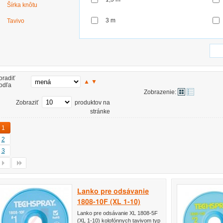
Šírka knôtu
3 m
Tavivo
oradiť
▲
▼
odľa
Zobrazenie:
Zobraziť
produktov na
stránke
1
2
3
Lanko pre odsávanie
1808-10F (XL 1-10)
Lanko pre odsávanie XL 1808-5F
(XL 1-10) kolofónnych tavivom typ