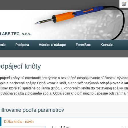
Uží
Nák
Hes
Poč
Zab
Cen
Nov
 ABE.TEC, s.r.o.
enie
Podpora
Všetko o nákupe
FormBox
Kontakt
 knôty
dpájecí knôty
pájecí
knôty
sú navrhnuté pre rýchle a bezpečné odspájkovanie súčiastok, vývodo
aple a nechcené spájky. Odpájkovacie knôt, alebo tiež nazývaná
odspájkovacie la
ôtikov, ktoré sú spletené do lanka (knôtu). Ponorením knôtu do roztavenej spájky, k
ebytočná spájka z plošného spoja. Odpájecím knôtom možno úspešne odstrániť aj 
iltrovanie podľa parametrov
Dĺžka knôtu - návin
1,5 m