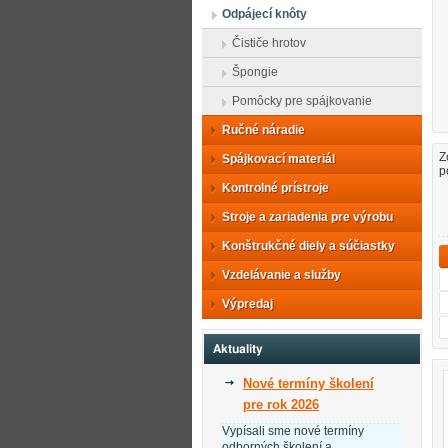
Odpájecí knôty
Čističe hrotov
Špongie
Pomôcky pre spájkovanie
Ručné náradie
Z
Spájkovací materiál
p
Kontrolné prístroje
Stroje a zariadenia pre výrobu
Konštrukčné diely a súčiastky
Vzdelávanie a služby
Výpredaj
Aktuality
Nové termíny školení
pre rok 2026
Vypísali sme nové termíny
odborných školení a