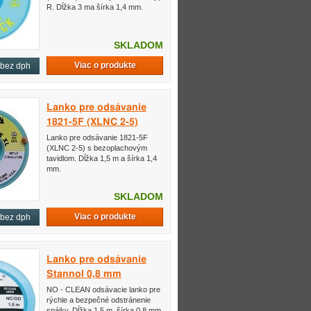
R. Dĺžka 3 ma šírka 1,4 mm.
SKLADOM
Viac o produkte
bez dph
Lanko pre odsávanie
1821-5F (XLNC 2-5)
Lanko pre odsávanie 1821-5F
(XLNC 2-5) s bezoplachovým
tavidlom. Dĺžka 1,5 m a šírka 1,4
mm.
SKLADOM
Viac o produkte
bez dph
Lanko pre odsávanie
Stannol 0,8 mm
NO - CLEAN odsávacie lanko pre
rýchle a bezpečné odstránenie
spájky. Dĺžka 1,5 m, šírka 0,8 mm.