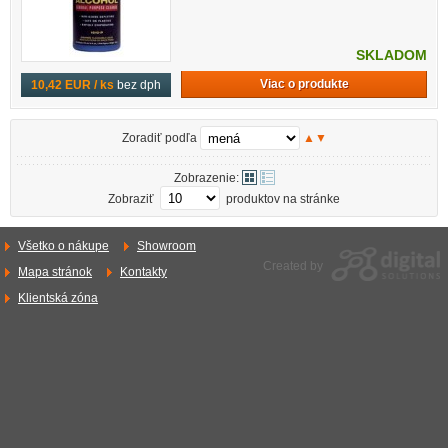
SKLADOM
Viac o produkte
10,42 EUR / ks
bez dph
Zoradiť podľa
▲
▼
Zobrazenie:
Zobraziť
produktov na stránke
Všetko o nákupe
Showroom
Created by
Mapa stránok
Kontakty
Klientská zóna