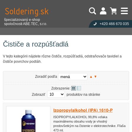
špecializovaný e-shop
spoločnosti ABE.TEC, s.r.o.
+420 466 670 035
Užívateľ:
Nákupný košík je prázdny!
Eshop
Spájkovací materiál
Technické spreje
Čističe a rozpúšťadlá
Heslo:
Počet produktov:
0
Obsah košíka
Zabudli ste heslo?
Čističe a rozpúšťadlá
Cena celkom:
0,00 EUR
Přihlásit
Nová registrace
V tejto kategórii nájdete rôzne čističe, rozpúšťadlá, odstraňovače tavidiel a
čističe povrchov podláh.
Zoradiť podľa
▲
▼
Zobrazenie:
Zobraziť
produktov na stránke
Izopropylalkohol (IPA) 1610-P
ISOPROPYLALKOHOL 99,8% vďaka
maximálnemu obsahu vody je vhodný
predovšetkým na čistenie v elektrotechnike. Fľaša
473 ml.