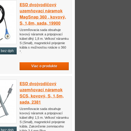
ESD dvojvodičový
uzemňovací náramok
MagSnap 360 , kovový,
S, 1,8m, sada, 19900
Uzemňovacia sada obsahuje
kovový náramok a pripojovací
kábel dlhý 1,8 m. Veľkosť náramku
S (Small), magnetické pripojenie
kábla s možnosťou rotácie o 360
bez dph
°.
Viac o produkte
ESD dvojvodičový
uzemňovací náramok
SCS, kovový, S, 1,5m,
sada, 2381
Uzemňovacie sada obsahuje
kovový náramok a pripojovací
kábel dlhý 1,5 m. Veľkosť náramku
S (Small), magnetické pripojenie
kábla. Zakončenie zemniaceho
bez dph
kábla 3,4 mm Plug.