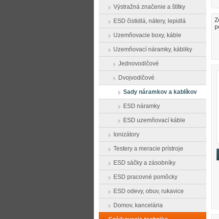
Výstražná značenie a štítky
Z
ESD čistidlá, nátery, lepidlá
p
Uzemňovacie boxy, káble
Uzemňovací náramky, kábliky
Jednovodičové
Dvojvodičové
Sady náramkov a kablíkov
ESD náramky
ESD uzemňovací káble
Ionizátory
Testery a meracie prístroje
ESD sáčky a zásobníky
ESD pracovné pomôcky
ESD odevy, obuv, rukavice
Domov, kancelária