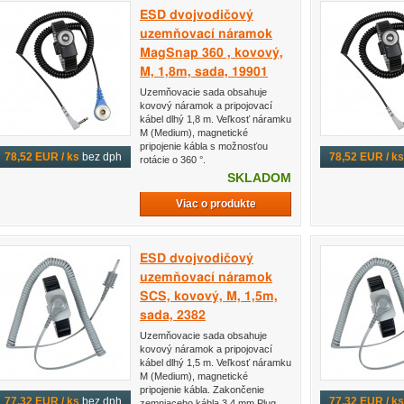
ESD dvojvodičový
uzemňovací náramok
MagSnap 360 , kovový,
M, 1,8m, sada, 19901
Uzemňovacie sada obsahuje
kovový náramok a pripojovací
kábel dlhý 1,8 m. Veľkosť náramku
M (Medium), magnetické
pripojenie kábla s možnosťou
78,52 EUR / ks
bez dph
78,52 EUR / ks
rotácie o 360 °.
SKLADOM
Viac o produkte
ESD dvojvodičový
uzemňovací náramok
SCS, kovový, M, 1,5m,
sada, 2382
Uzemňovacie sada obsahuje
kovový náramok a pripojovací
kábel dlhý 1,5 m. Veľkosť náramku
M (Medium), magnetické
pripojenie kábla. Zakončenie
77,32 EUR / ks
bez dph
77,32 EUR / ks
zemniaceho kábla 3,4 mm Plug.