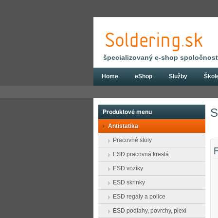
špecializovaný e-shop spoločnosti
Home
eShop
Služby
Škol
Eshop
Antistatika
Uzemňovací náramky
S
Produktové menu
Antistatika
Pracovné stoly
F
ESD pracovná kreslá
ESD vozíky
ESD skrinky
ESD regály a police
ESD podlahy, povrchy, plexi