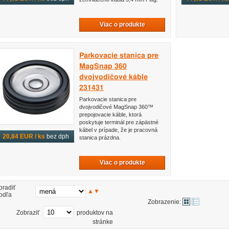
Viac o produkte
Parkovacie stanica pre
MagSnap 360
dvojvodičové káble
231431
Parkovacie stanica pre
dvojvodičové MagSnap 360™
prepojovacie káble, ktorá
poskytuje terminál pre zápästné
kábel v prípade, že je pracovná
20,84 EUR / ks
bez dph
stanica prázdna.
Viac o produkte
oradiť
▲
▼
odľa
Zobrazenie:
Zobraziť
produktov na
stránke