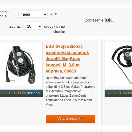
oradiť
▲
▼
odľa
Zobrazenie:
Zobraziť
produktov na
stránke
ESD dvojvodičový
uzemňovací náramok
Jewel® MagSnap,
kovový, M, 3,6 m,
súprava, 60683
Uzemňovacie sada obsahuje
kovový náramok a pripojovací
kábel dlhý 3,6 m. Veľkosť náramku
M (Medium), magnetické
52,61 EUR / ks
bez dph
78,52 EUR / ks
pripojenie kábla. Zakončenie
zemniaceho kábla 3,5 mm Mono
Plug.
Viac o produkte