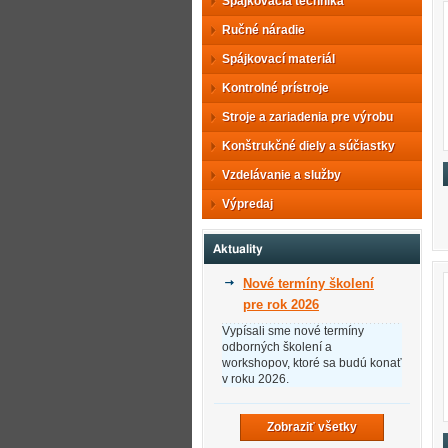
Spájkovacia technika
Ručné náradie
Spájkovací materiál
Kontrolné prístroje
Stroje a zariadenia pre výrobu
Konštrukčné diely a súčiastky
Vzdelávanie a služby
Výpredaj
Aktuality
Nové termíny školení
pre rok 2026
Vypísali sme nové termíny
odborných školení a
workshopov, ktoré sa budú konať
v roku 2026.
Zobraziť všetky