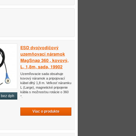
ESD dvojvodičový
uzemňovací náramok
MagSnap 360 , kovový,
L, 1,8m, sada, 19902
Uzemňovacie sada obsahuje
kovový náramok a pripojovací
kábel dlhý 1,8 m. Veľkosť náramku
L (Large), magnetické pripojenie
kábla s možnosťou rotácie o 360
bez dph
°.
Viac o produkte