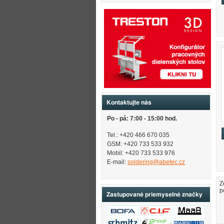
Kontaktujte nás
Po - pá: 7:00 - 15:00 hod.
Tel.: +420 466 670 035
GSM: +420 733 533 932
Mobil: +420
733 533 976
E-mail:
soldering@abetec.cz
Z
p
Zastupované priemyselné značky