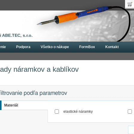
Uží
Nák
Hes
Poč
Zab
Cen
Nov
 ABE.TEC, s.r.o.
enie
Podpora
Všetko o nákupe
FormBox
Kontakt
, kábliky
Dvojvodičové
Sady náramkov a kablíkov
ady náramkov a kablíkov
iltrovanie podľa parametrov
Materiál
elastické náramky