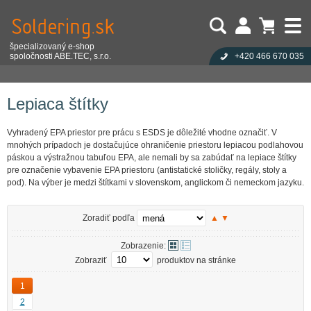
špecializovaný e-shop
spoločnosti ABE.TEC, s.r.o.
+420 466 670 035
Užívateľ:
Nákupný košík je prázdny!
Eshop
Antistatika
Výstražná značenie a štítky
Lepiaca štítky
Heslo:
Počet produktov:
0
Obsah košíka
Zabudli ste heslo?
Lepiaca štítky
Cena celkom:
0,00 EUR
Přihlásit
Nová registrace
Vyhradený EPA priestor pre prácu s ESDS je dôležité vhodne označiť. V
mnohých prípadoch je dostačujúce ohraničenie priestoru lepiacou podlahovou
páskou a výstražnou tabuľou EPA, ale nemali by sa zabúdať na lepiace štítky
pre označenie vybavenie EPA priestoru (antistatické stoličky, regály, stoly a
pod). Na výber je medzi štítkami v slovenskom, anglickom či nemeckom jazyku.
Zoradiť podľa
▲
▼
Zobrazenie:
Zobraziť
produktov na stránke
1
2