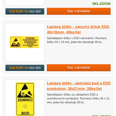
SKLADOM
Viac o produkte
5,52 EUR / ks
bez dph
Lepiace štítky - varovný štítok ESD,
40x16mm, 40ks/list
Samolepiace štítky s ESD varovaním. Rozmery
štítku 40 x 16 mm, jeden list obsahuje 40 ks.
Viac o produkte
3,84 EUR / ks
bez dph
Lepiace štítky - zemniaci bod s ESD
symbolom, 36x21mm, 28ks/list
Samolepiace štítky so základným ESD a
uzemňovacím symbolom. Rozmery štítku 36 x 21
mm, jeden list obsahuje 28 ks.