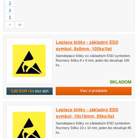
3
4
5
Lepiace štítky - základný ESD
symbol, 8x8mm, 105ks/list
Samolepiace štítky so základným ESD symbolom.
Rozmery štítku 8 x 8 mm, jeden list obsahuje 105
ks.
SKLADOM
Viac o produkte
3,80 EUR / ks
bez dph
Lepiace štítky - základný ESD
symbol, 10x10mm, 85ks/list
Samolepiace štítky so základným ESD symbolom.
Rozmery štítku 10 x 10 mm, jeden list obsahuje 85
ks.