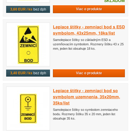
SKLADOM
Viac o produkte
3,60 EUR / ks
bez dph
Lepiace štítky - zemniaci bod s ESD
symbolom, 43x25mm, 18ks/list
Samolepiace štítky so základným ESD a
uzemňovacím symbolom. Rozmery štítku 43 x 25
mm, jeden list obsahuje 18 ks.
Viac o produkte
3,40 EUR / ks
bez dph
Lepiace štítky - zemniaci bod so
symbolom uzemnenia, 35x20mm,
35ks/list
Samolepiace štítky so symbolom zemniaceho
bodu. Rozmery štítku 35 x 20 mm, jeden list
obsahuje 35 ks.