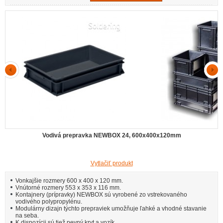
Vodivá prepravka NEWBOX 24, 600x400x120mm
Vytlačiť produkt
Vonkajšie rozmery 600 x 400 x 120 mm.
Vnútorné rozmery 553 x 353 x 116 mm.
Kontajnery (prípravky) NEWBOX sú vyrobené zo vstrekovaného
vodivého polypropylénu.
Modulárny dizajn týchto prepraviek umožňuje ľahké a vhodné stavanie
na seba.
K dispozícii sú tiež pevný kryt a vozík.