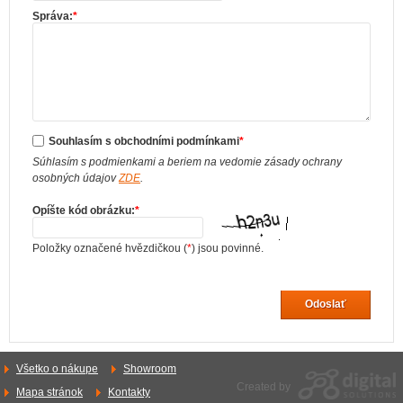
Správa:
*
Souhlasím s obchodními podmínkami
*
Súhlasím s podmienkami a beriem na vedomie zásady ochrany
osobných údajov
ZDE
.
Opíšte kód obrázku:
*
Položky označené hvězdičkou (
*
) jsou povinné.
Odoslať
Všetko o nákupe
Showroom
Created by
Mapa stránok
Kontakty