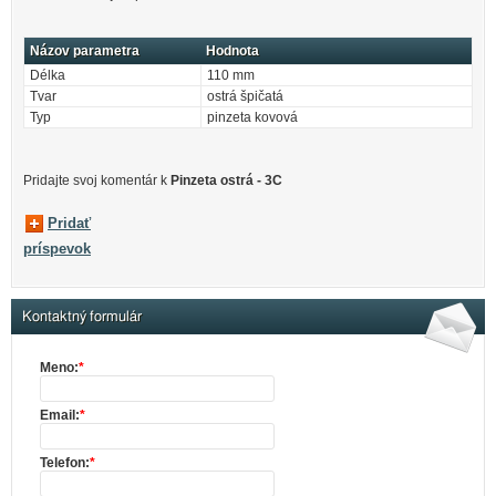
Názov parametra
Hodnota
Délka
110 mm
Tvar
ostrá špičatá
Typ
pinzeta kovová
Pridajte svoj ​​komentár k
Pinzeta ostrá - 3C
Pridať
príspevok
Kontaktný formulár
Meno:
*
Email:
*
Telefon:
*