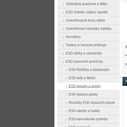
Výstražná značenie a štítky
ESD čistidlá, nátery, lepidlá
Uzemňovacie boxy, káble
Uzemňovací náramky, kábliky
Ionizátory
Testery a meracie prístroje
ESD sáčky a zásobníky
ESD pracovné pomôcky
ESD fľaštičky a dávkovače
ESD kefy a štetce
K
ESD pinzety a sondy
ESD lepiace pásky
Rezačky ESD lepiacich pások
ESD utierky a hubky
ESD kancelárske potreby