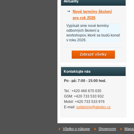
Aktuality
Nové termíny školení
pre rok 2026
Vypísali sme nové termíny
odborných školení a
workshopov, ktoré sa budú konať
v roku 2026.
Zobraziť všetky
Kontaktujte nás
Po - pá: 7:00 - 15:00 hod.
Tel.: +420 466 670 035
GSM: +420 733 533 932
Mobil: +420
733 533 976
E-mail:
soldering@abetec.cz
Všetko o nákupe
Showroom
Mapa 