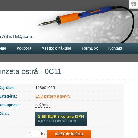
Uží
Nák
Hes
Poč
Zab
Cen
Nov
 ABE.TEC, s.r.o.
enie
Podpora
Všetko o nákupe
FormBox
Kontakt
ôcky
ESD pinzety a sondy
Pinzeta ostrá - 0C11
inzeta ostrá - 0C11
Obj. číslo:
103001025
Kategória:
ESD pinzety a sondy
Dostupnosť:
3 týždne
Cena:
5,68
EUR / ks bez DPH
6,87
EUR / ks vč. DPH
ks
Vložiť do košíka