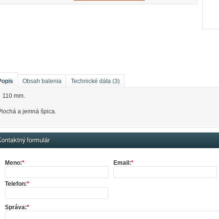
Popis
Obsah balenia
Technické dáta (3)
110 mm.
Plochá a jemná špica.
ontaktný formulár
Meno:
*
Email:
*
Telefon:
*
Správa:
*