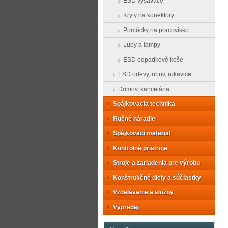
ESD vysávače
Kryty na konektory
Pomôcky na pracovisko
Lupy a lampy
ESD odpadkové koše
ESD odevy, obuv, rukavice
Domov, kancelária
Spájkovacia technika
Ručné náradie
Spájkovací materiál
Kontrolné prístroje
Stroje a zariadenia pre výrobu
Konštrukčné diely a súčiastky
Vzdelávanie a služby
Výpredaj