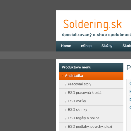
špecializovaný e-shop spoločnosti
Home
eShop
Služby
Škol
Eshop
Antistatika
ESD pracovné pom
P
Produktové menu
Antistatika
Pracovné stoly
ESD pracovná kreslá
ESD vozíky
ESD skrinky
ESD regály a police
ESD podlahy, povrchy, plexi