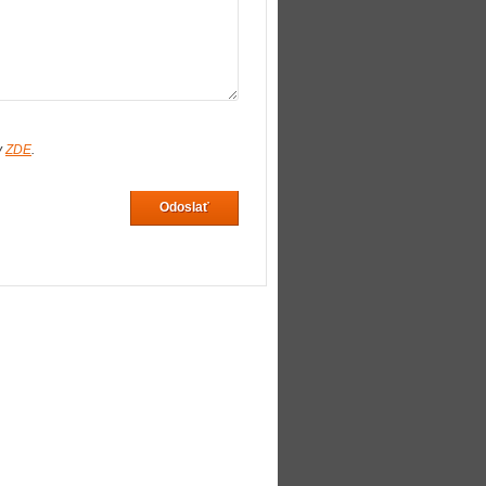
v
ZDE
.
Odoslať