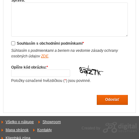
Správa:
*
Souhlasím s obchodními podmínkami
*
Súhlasím s podmienkami a beriem na vedomie zásady ochrany
osobných údajov
ZDE
.
Opíšte kód obrázku:
*
Položky označené hvězdičkou (
*
) jsou povinné.
Odoslať
Všetko o nákupe
Showroom
Created by
Mapa stránok
Kontakty
Klientská zóna