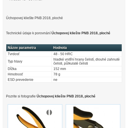
Úchopovej kliešte PNB 2018, ploché
Technické údaje k porovnání
Úchopovej kliešte PNB 2018, ploché
Názov parametra
Hodnota
Tvrdosť
48 - 50 HRC
hladké vnitřní hrany čelistí, dlouhé zahnuté
Typ hlavy
čelisti, půlkulaté čelisti
Dĺžka
152 mm
Hmotnosť
78 g
ESD prevedenie
ne
Pozrite si fotografie
Úchopovej kliešte PNB 2018, ploché