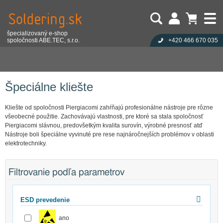
špecializovaný e-shop
spoločnosti ABE.TEC, s.r.o.
+420 466 670 035
Užívateľ:
Nákupný košík je prázdny!
Eshop
Ručné náradie
Kliešte
Kliešte Piergiacomi
Heslo:
Počet produktov:
0
Obsah košíka
Špeciálne kliešte
Zabudli ste heslo?
Cena celkom:
0,00 EUR
Přihlásit
Nová registrace
Špeciálne kliešte
Kliešte od spoločnosti Piergiacomi zahŕňajú profesionálne nástroje pre rôzne
všeobecné použitie. Zachovávajú vlastnosti, pre ktoré sa stala spoločnosť
Piergiacomi slávnou, predovšetkým kvalita surovín, výrobné presnosť atď
Nástroje boli špeciálne vyvinuté pre rese najnáročnejších problémov v oblasti
elektrotechniky.
Filtrovanie podľa parametrov
ESD prevedenie
ano