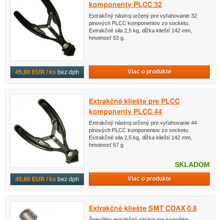
komponenty PLCC 32
Extrakčný nástroj určený pre vyťahovanie 32
pinových PLCC komponentov zo socketu.
Extrakčné sila 2,5 kg, dĺžka klieští 142 mm,
hmotnosť 53 g.
Viac o produkte
45,80 EUR / ks
bez dph
Extrakčné kliešte pre PLCC
komponenty PLCC 44
Extrakčný nástroj určený pre vyťahovanie 44
pinových PLCC komponentov zo socketu.
Extrakčné sila 2,5 kg, dĺžka klieští 142 mm,
hmotnosť 57 g.
SKLADOM
Viac o produkte
45,80 EUR / ks
bez dph
Extrakčné kliešte SMT COAX 0.8
Špeciálny extrakčný nástroj pre koaxiálne