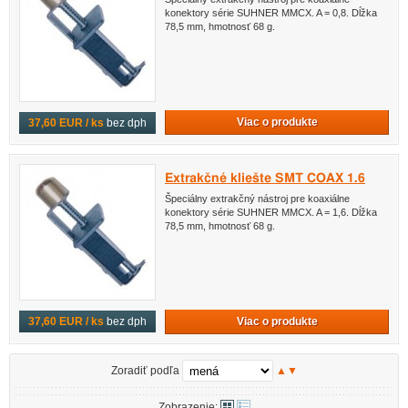
konektory série SUHNER MMCX. A = 0,8. Dĺžka
78,5 mm, hmotnosť 68 g.
Viac o produkte
37,60 EUR / ks
bez dph
Extrakčné kliešte SMT COAX 1.6
Špeciálny extrakčný nástroj pre koaxiálne
konektory série SUHNER MMCX. A = 1,6. Dĺžka
78,5 mm, hmotnosť 68 g.
Viac o produkte
37,60 EUR / ks
bez dph
Zoradiť podľa
▲
▼
Zobrazenie: