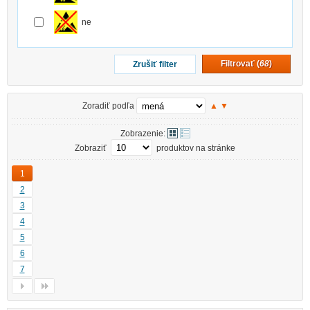
ne
Filtrovať (
68
)
Zrušiť filter
Zoradiť podľa
▲
▼
Zobrazenie:
Zobraziť
produktov na stránke
1
2
3
4
5
6
7