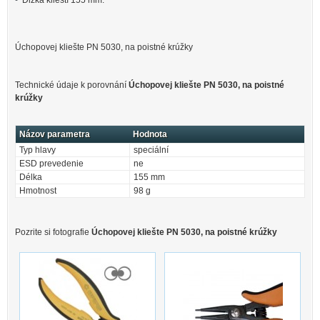
Dĺžka klieští 155 mm.
Úchopovej kliešte PN 5030, na poistné krúžky
Technické údaje k porovnání
Úchopovej kliešte PN 5030, na poistné
krúžky
Názov parametra
Hodnota
Typ hlavy
speciální
ESD prevedenie
ne
Délka
155 mm
Hmotnost
98 g
Pozrite si fotografie
Úchopovej kliešte PN 5030, na poistné krúžky