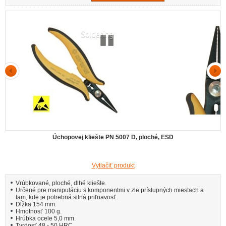
Úchopovej kliešte PN 5007 D, ploché, ESD
Vytlačiť produkt
Vrúbkované, ploché, dlhé kliešte.
Určené pre manipuláciu s komponentmi v zle prístupných miestach a
tam, kde je potrebná silná priľnavosť.
Dĺžka 154 mm.
Hmotnosť 100 g.
Hrúbka ocele 5,0 mm.
Tvrdosť 48 - 50 HRC.