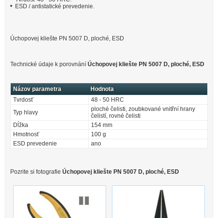
ESD / antistatické prevedenie.
Úchopovej kliešte PN 5007 D, ploché, ESD
Technické údaje k porovnání
Úchopovej kliešte PN 5007 D, ploché, ESD
Názov parametra
Hodnota
Tvrdosť
48 - 50 HRC
ploché čelisti, zoubkované vnitřní hrany
Typ hlavy
čelistí, rovné čelisti
Dĺžka
154 mm
Hmotnosť
100 g
ESD prevedenie
ano
Pozrite si fotografie
Úchopovej kliešte PN 5007 D, ploché, ESD