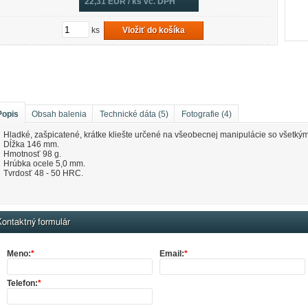
22,31
EUR / ks vč. DPH
ks
Vložiť do košíka
Popis
Obsah balenia
Technické dáta (5)
Fotografie (4)
Hladké, zašpicatené, krátke kliešte určené na všeobecnej manipulácie so všetký
Dĺžka 146 mm.
Hmotnosť 98 g.
Hrúbka ocele 5,0 mm.
Tvrdosť 48 - 50 HRC.
ontaktný formulár
Meno:
*
Email:
*
Telefon:
*