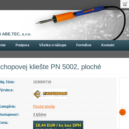
Uží
Nák
Hes
Poč
Zab
Cen
Nov
 ABE.TEC, s.r.o.
enie
Podpora
Všetko o nákupe
FormBox
Kontakt
šte Piergiacomi
Ploché kliešte
Úchopovej kliešte PN 5002, ploché
chopovej kliešte PN 5002, ploché
Obj. číslo:
103000716
Výrobca:
Kategória:
Ploché kliešte
Dostupnosť:
3 týždne
Cena:
18,44
EUR / ks bez DPH