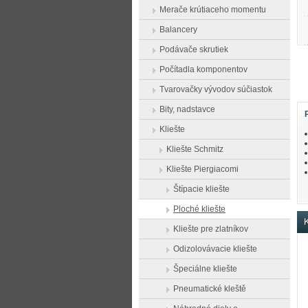
Merače krútiaceho momentu
Balancery
Podávače skrutiek
Počítadla komponentov
Tvarovačky vývodov súčiastok
Bity, nadstavce
Kliešte
Kliešte Schmitz
Kliešte Piergiacomi
Štípacie kliešte
Ploché kliešte
K
Kliešte pre zlatníkov
Odizolovávacie kliešte
Špeciálne kliešte
Pneumatické kleště