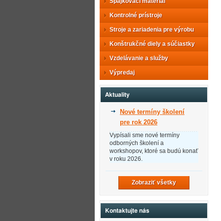
Spájkovací materiál
Kontrolné prístroje
Stroje a zariadenia pre výrobu
Konštrukčné diely a súčiastky
Vzdelávanie a služby
Výpredaj
Aktuality
Nové termíny školení
pre rok 2026
Vypísali sme nové termíny
odborných školení a
workshopov, ktoré sa budú konať
v roku 2026.
Zobraziť všetky
Kontaktujte nás