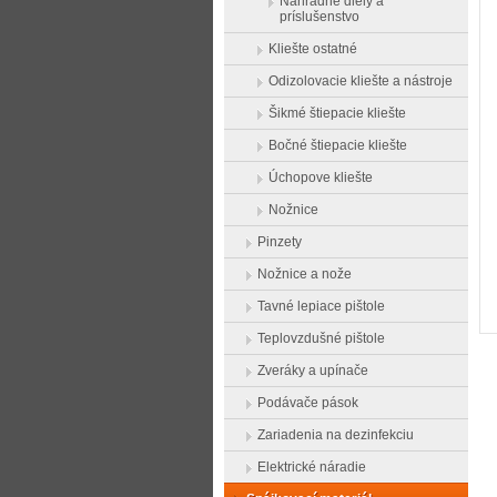
Náhradné diely a
príslušenstvo
Kliešte ostatné
Odizolovacie kliešte a nástroje
Šikmé štiepacie kliešte
Bočné štiepacie kliešte
Úchopove kliešte
Nožnice
Pinzety
Nožnice a nože
Tavné lepiace pištole
Teplovzdušné pištole
Zveráky a upínače
Podávače pások
Zariadenia na dezinfekciu
Elektrické náradie