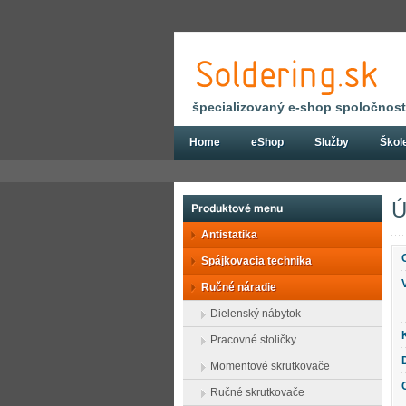
špecializovaný e-shop spoločnosti
Home
eShop
Služby
Škol
Eshop
Ručné náradie
Kliešte
Klie
Ú
Produktové menu
Antistatika
Spájkovacia technika
Ručné náradie
Dielenský nábytok
Pracovné stoličky
Momentové skrutkovače
Ručné skrutkovače