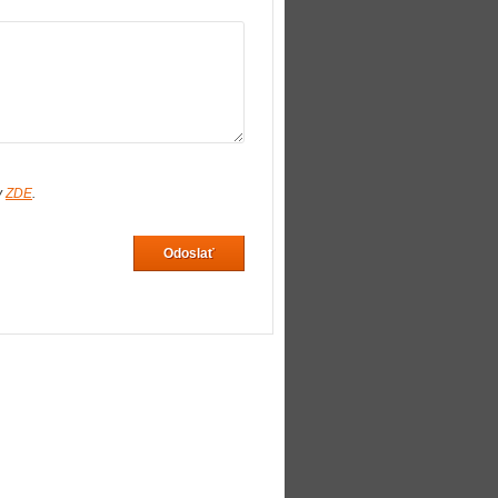
v
ZDE
.
Odoslať