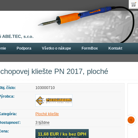
Uží
Nák
Hes
Poč
Zab
Cen
Nov
 ABE.TEC, s.r.o.
enie
Podpora
Všetko o nákupe
FormBox
Kontakt
šte Piergiacomi
Ploché kliešte
Úchopovej kliešte PN 2017, ploché
chopovej kliešte PN 2017, ploché
Obj. číslo:
103000710
Výrobca:
Kategória:
Ploché kliešte
Dostupnosť:
3 týždne
Cena:
11,68
EUR / ks bez DPH