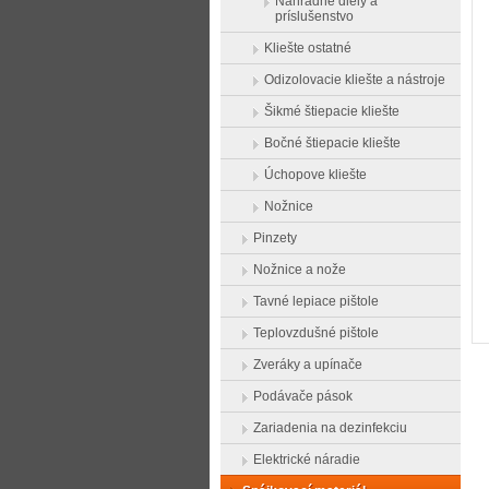
Náhradné diely a
príslušenstvo
Kliešte ostatné
Odizolovacie kliešte a nástroje
Šikmé štiepacie kliešte
Bočné štiepacie kliešte
Úchopove kliešte
Nožnice
Pinzety
Nožnice a nože
Tavné lepiace pištole
Teplovzdušné pištole
Zveráky a upínače
Podávače pások
Zariadenia na dezinfekciu
Elektrické náradie