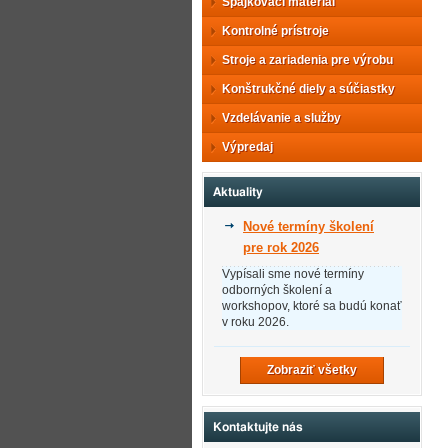
Spájkovací materiál
Kontrolné prístroje
Stroje a zariadenia pre výrobu
Konštrukčné diely a súčiastky
Vzdelávanie a služby
Výpredaj
Aktuality
Nové termíny školení
pre rok 2026
Vypísali sme nové termíny
odborných školení a
workshopov, ktoré sa budú konať
v roku 2026.
Zobraziť všetky
Kontaktujte nás