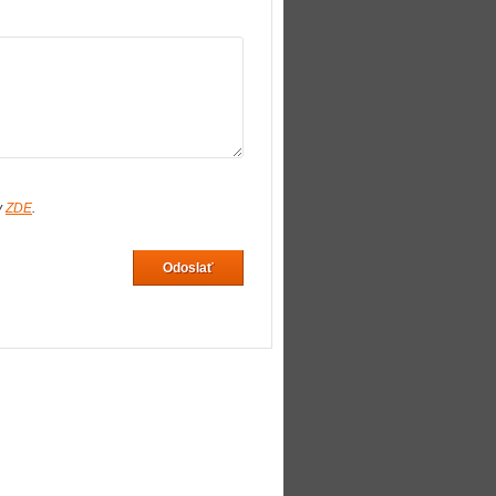
v
ZDE
.
Odoslať