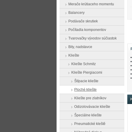
Merače krútiaceho momentu
Balancery
Podávače skrutiek
Počítadla komponentov
Tvarovačky vývodov súčiastok
Bity, nadstavce
Kliešte
Kliešte Schmitz
Kliešte Piergiacomi
Štípacie kliešte
Ploché kliešte
Kliešte pre zlatníkov
K
Odizolovávacie kliešte
Špeciálne kliešte
Pneumatické kleště