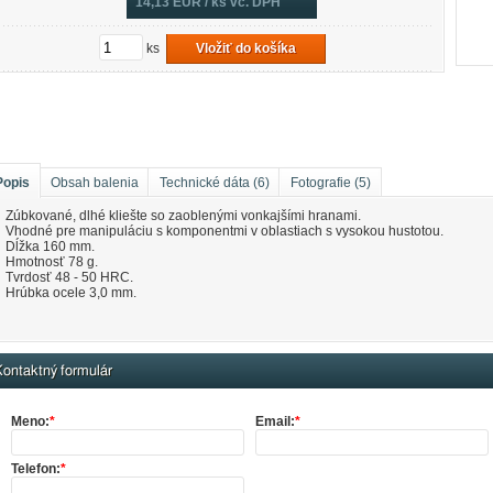
14,13
EUR / ks vč. DPH
ks
Vložiť do košíka
Popis
Obsah balenia
Technické dáta (6)
Fotografie (5)
Zúbkované, dlhé kliešte so zaoblenými vonkajšími hranami.
Vhodné pre manipuláciu s komponentmi v oblastiach s vysokou hustotou.
Dĺžka 160 mm.
Hmotnosť 78 g.
Tvrdosť 48 - 50 HRC.
Hrúbka ocele 3,0 mm.
ontaktný formulár
Meno:
*
Email:
*
Telefon:
*