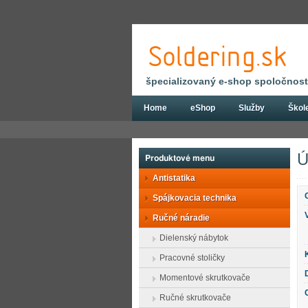
špecializovaný e-shop spoločnosti
Home
eShop
Služby
Škol
Eshop
Ručné náradie
Kliešte
Klie
Ú
Produktové menu
Antistatika
Spájkovacia technika
Ručné náradie
Dielenský nábytok
Pracovné stoličky
Momentové skrutkovače
Ručné skrutkovače