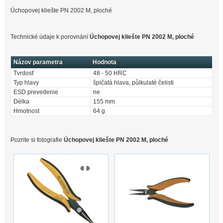
Úchopovej kliešte PN 2002 M, ploché
Technické údaje k porovnání
Úchopovej kliešte PN 2002 M, ploché
Názov parametra
Hodnota
Tvrdosť
48 - 50 HRC
Typ hlavy
špičatá hlava, půlkulaté čelisti
ESD prevedenie
ne
Délka
155 mm
Hmotnost
64 g
Pozrite si fotografie
Úchopovej kliešte PN 2002 M, ploché