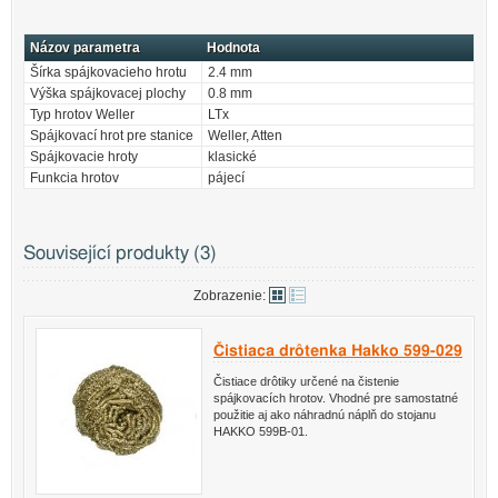
Názov parametra
Hodnota
Šírka spájkovacieho hrotu
2.4 mm
Výška spájkovacej plochy
0.8 mm
Typ hrotov Weller
LTx
Spájkovací hrot pre stanice
Weller, Atten
Spájkovacie hroty
klasické
Funkcia hrotov
pájecí
Související produkty (3)
Zobrazenie:
Čistiaca drôtenka Hakko 599-029
Čistiace drôtiky určené na čistenie
spájkovacích hrotov. Vhodné pre samostatné
použitie aj ako náhradnú náplň do stojanu
HAKKO 599B-01.