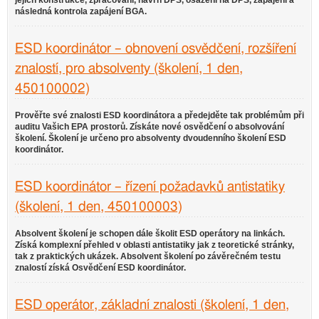
jejich konstrukce, zpracování, návrh DPS, osazení na DPS, zapájení a
následná kontrola zapájení BGA.
ESD koordinátor – obnovení osvědčení, rozšíření
znalostí, pro absolventy (školení, 1 den,
450100002)
Prověřte své znalosti ESD koordinátora a předejděte tak problémům při
auditu Vašich EPA prostorů. Získáte nové osvědčení o absolvování
školení. Školení je určeno pro absolventy dvoudenního školení ESD
koordinátor.
ESD koordinátor – řízení požadavků antistatiky
(školení, 1 den, 450100003)
Absolvent školení je schopen dále školit ESD operátory na linkách.
Získá komplexní přehled v oblasti antistatiky jak z teoretické stránky,
tak z praktických ukázek. Absolvent školení po závěrečném testu
znalostí získá Osvědčení ESD koordinátor.
ESD operátor, základní znalosti (školení, 1 den,