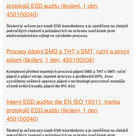
protokolů ESD auditu (školení, 1 den,
450100040)
Školení je určeno pro znalé ESD koordinátory a je zaměřeno na získání
pokročilých znalostí o požadavcích na ochranu součástek proti
elektrostatickému výboji ve výrobním procesu.
Procesy pájení SMD a THT v SMT, ruční a strojní
pájení (školení, 1 den, 450100036)
Komplexní přehled tepelných procesů pájení SMD a THT v SMT: ruční
pájení a pájecí stroje, tepelné procesy a profilování DPS. Jsou
vysvětleny veškeré operace pájení v technologii povrchové montáže
včetně kritérií kvality pájení dle IPC-610.
Interní ESD auditor dle EN ISO 19011, tvorba
protokolů ESD auditu (školení, 1 den,
450100040)
Školení je určeno pro znalé ESD koordinátory a je zaměřeno na získání
pokročilých znalostí o požadavcích na ochranu součástek proti