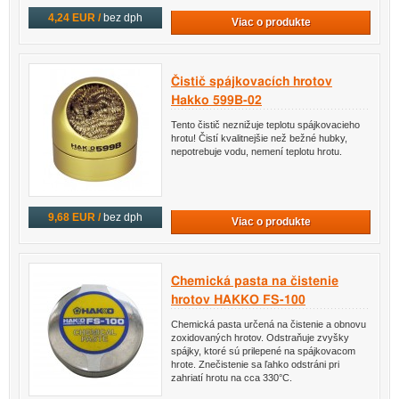
4,24 EUR /
bez dph
Viac o produkte
Čistič spájkovacích hrotov
Hakko 599B-02
Tento čistič neznižuje teplotu spájkovacieho
hrotu! Čistí kvalitnejšie než bežné hubky,
nepotrebuje vodu, nemení teplotu hrotu.
9,68 EUR /
bez dph
Viac o produkte
Chemická pasta na čistenie
hrotov HAKKO FS-100
Chemická pasta určená na čistenie a obnovu
zoxidovaných hrotov. Odstraňuje zvyšky
spájky, ktoré sú prilepené na spájkovacom
hrote. Znečistenie sa ľahko odstráni pri
zahriatí hrotu na cca 330°C.