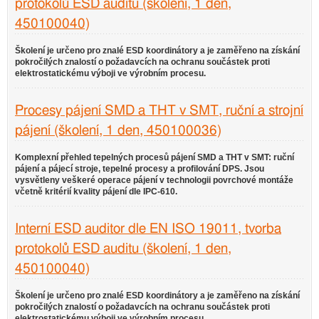
protokolů ESD auditu (školení, 1 den,
450100040)
Školení je určeno pro znalé ESD koordinátory a je zaměřeno na získání
pokročilých znalostí o požadavcích na ochranu součástek proti
elektrostatickému výboji ve výrobním procesu.
Procesy pájení SMD a THT v SMT, ruční a strojní
pájení (školení, 1 den, 450100036)
Komplexní přehled tepelných procesů pájení SMD a THT v SMT: ruční
pájení a pájecí stroje, tepelné procesy a profilování DPS. Jsou
vysvětleny veškeré operace pájení v technologii povrchové montáže
včetně kritérií kvality pájení dle IPC-610.
Interní ESD auditor dle EN ISO 19011, tvorba
protokolů ESD auditu (školení, 1 den,
450100040)
Školení je určeno pro znalé ESD koordinátory a je zaměřeno na získání
pokročilých znalostí o požadavcích na ochranu součástek proti
elektrostatickému výboji ve výrobním procesu.