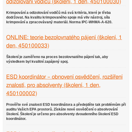
odizolování vodičů (školení, 1 den, 450100030)
Krimpování a odizolování vodičů má svá kritéria, které je třeba
dodržovat. Na kvalitu krimpovaného spoje má vliv nástroj, síla
krimpování a zpracovávaný materiál. Norma IPC-WHMA-A-620.
ONLINE: teorie bezolovnatého pájení (školení, 1
den, 450100033)
Školení je zaměřeno na proces bezolovnatého pájení tak, aby
výsledkem byl kvalitní zapájený spoj.
ESD koordinátor – obnovení osvědčení, rozšíření
znalostí, pro absolventy (školení, 1 den,
450100002)
Prověřte své znalosti ESD koordinátora a předejděte tak problémům při
auditu Vašich EPA prostorů. Získáte nové osvědčení o absolvování
školení. Školení je určeno pro absolventy dvoudenního školení ESD
koordinátor.