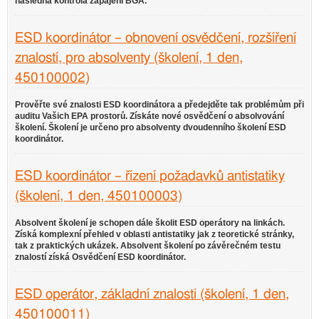
následná kontrola zapájení BGA.
ESD koordinátor – obnovení osvědčení, rozšíření
znalostí, pro absolventy (školení, 1 den,
450100002)
Prověřte své znalosti ESD koordinátora a předejděte tak problémům při
auditu Vašich EPA prostorů. Získáte nové osvědčení o absolvování
školení. Školení je určeno pro absolventy dvoudenního školení ESD
koordinátor.
ESD koordinátor – řízení požadavků antistatiky
(školení, 1 den, 450100003)
Absolvent školení je schopen dále školit ESD operátory na linkách.
Získá komplexní přehled v oblasti antistatiky jak z teoretické stránky,
tak z praktických ukázek. Absolvent školení po závěrečném testu
znalostí získá Osvědčení ESD koordinátor.
ESD operátor, základní znalosti (školení, 1 den,
450100011)