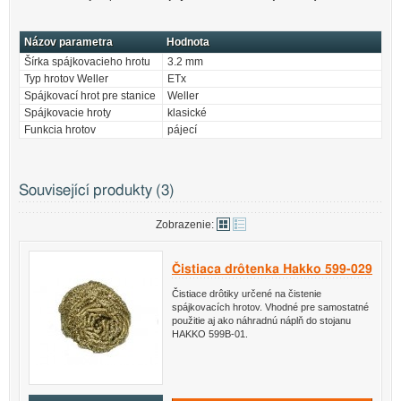
Názov parametra
Hodnota
Šírka spájkovacieho hrotu
3.2 mm
Typ hrotov Weller
ETx
Spájkovací hrot pre stanice
Weller
Spájkovacie hroty
klasické
Funkcia hrotov
pájecí
Související produkty (3)
Zobrazenie:
Čistiaca drôtenka Hakko 599-029
Čistiace drôtiky určené na čistenie
spájkovacích hrotov. Vhodné pre samostatné
použitie aj ako náhradnú náplň do stojanu
HAKKO 599B-01.