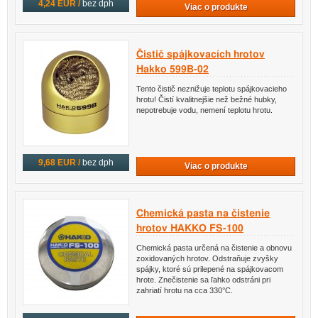
4,24 EUR /
bez dph
Viac o produkte
Čistič spájkovacích hrotov
Hakko 599B-02
Tento čistič neznižuje teplotu spájkovacieho
hrotu! Čistí kvalitnejšie než bežné hubky,
nepotrebuje vodu, nemení teplotu hrotu.
9,68 EUR /
bez dph
Viac o produkte
Chemická pasta na čistenie
hrotov HAKKO FS-100
Chemická pasta určená na čistenie a obnovu
zoxidovaných hrotov. Odstraňuje zvyšky
spájky, ktoré sú prilepené na spájkovacom
hrote. Znečistenie sa ľahko odstráni pri
zahriatí hrotu na cca 330°C.