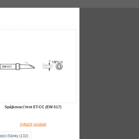
ovací hrot ET-CC (EW-517)
Spájkovací hrot ET-CC (EW-517)
Vytlačiť produkt
jící články (132)