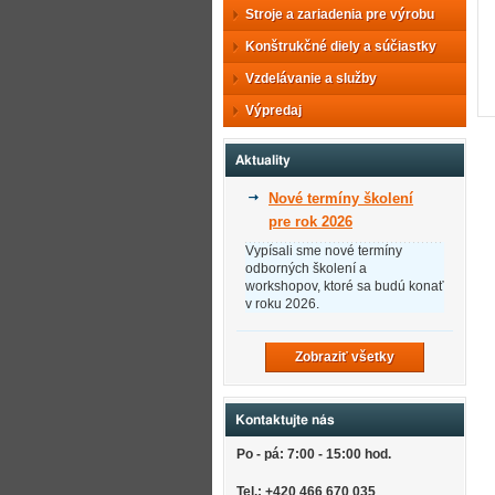
Stroje a zariadenia pre výrobu
Konštrukčné diely a súčiastky
Vzdelávanie a služby
Výpredaj
Aktuality
Nové termíny školení
pre rok 2026
Vypísali sme nové termíny
odborných školení a
workshopov, ktoré sa budú konať
v roku 2026.
Zobraziť všetky
Kontaktujte nás
Po - pá: 7:00 - 15:00 hod.
Tel.: +420 466 670 035