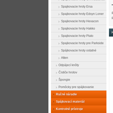
Spajkovacie hroty Ersa
Spajkovacie hroty Edsyn Loner
Spajkovacie hroty Hexacon
Spajkovacie hroty Hakko
K
Spajkovacie hroty Plato
Spajkovacie hroty pre Parkside
Spájkovacie hroty ostatné
Atten
Odpájecí knôty
Čističe hrotov
Špongie
Pomôcky pre spájkovanie
Ručné náradie
Spájkovací materiál
Kontrolné prístroje