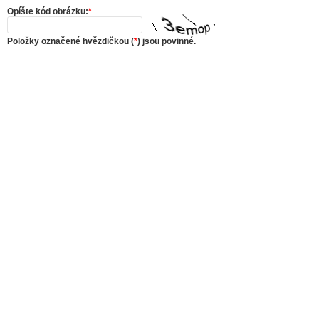
Opíšte kód obrázku:
*
Položky označené hvězdičkou (
*
) jsou povinné.