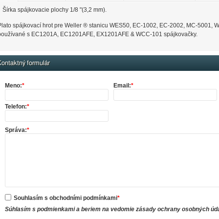
Šírka spájkovacie plochy 1/8 "(3,2 mm).
Plato spájkovací hrot pre Weller ® stanicu WES50, EC-1002, EC-2002, MC-5001
používané s EC1201A, EC1201AFE, EX1201AFE & WCC-101 spájkovačky.
ontaktný formulár
Meno:
*
Email:
*
Telefon:
*
Správa:
*
Souhlasím s obchodními podmínkami
*
Súhlasím s podmienkami a beriem na vedomie zásady ochrany osobných úd