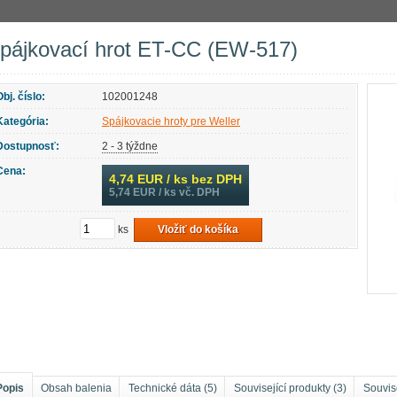
cie hroty
Spajkovacie hroty Weller
Spájkovacie hroty pre Weller
Spájk
pájkovací hrot ET-CC (EW-517)
Obj. číslo:
102001248
Kategória:
Spájkovacie hroty pre Weller
Dostupnosť:
2 - 3 týždne
Cena:
4,74
EUR / ks bez DPH
5,74
EUR / ks vč. DPH
ks
Vložiť do košíka
Popis
Obsah balenia
Technické dáta (5)
Související produkty (3)
Souvise