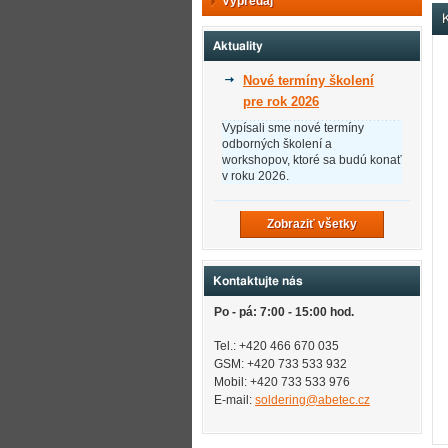
Výpredaj
K
Aktuality
Nové termíny školení
pre rok 2026
Vypísali sme nové termíny
odborných školení a
workshopov, ktoré sa budú konať
v roku 2026.
Zobraziť všetky
Kontaktujte nás
Po - pá: 7:00 - 15:00 hod.
Tel.: +420 466 670 035
GSM: +420 733 533 932
Mobil: +420
733 533 976
E-mail:
soldering@abetec.cz