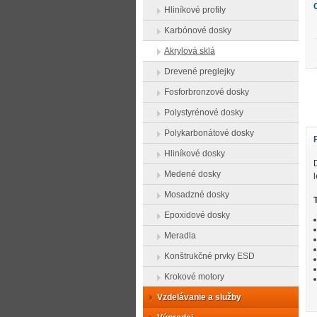
Hliníkové profily
Karbónové dosky
Akrylová sklá
Drevené preglejky
Fosforbronzové dosky
Polystyrénové dosky
Polykarbonátové dosky
Hliníkové dosky
Medené dosky
Mosadzné dosky
Epoxidové dosky
Meradla
Konštrukčné prvky ESD
Krokové motory
Vzdelávanie a služby