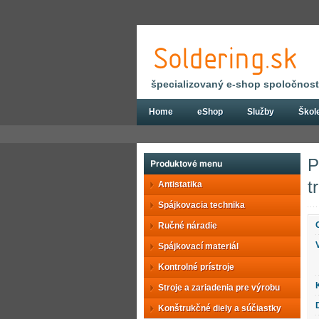
špecializovaný e-shop spoločnosti
Home
eShop
Služby
Škol
Eshop
Konštrukčné diely a súčiastky
A
P
Produktové menu
t
Antistatika
Spájkovacia technika
Ručné náradie
Spájkovací materiál
Kontrolné prístroje
Stroje a zariadenia pre výrobu
Konštrukčné diely a súčiastky