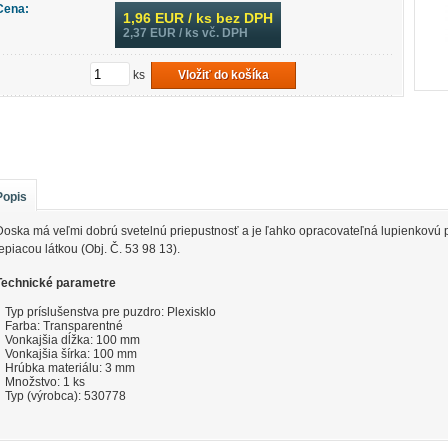
Cena:
1,96
EUR / ks bez DPH
2,37
EUR / ks vč. DPH
ks
Vložiť do košíka
Popis
Doska má veľmi dobrú svetelnú priepustnosť a je ľahko opracovateľná lupienkovú 
lepiacou látkou (Obj. Č. 53 98 13).
Technické parametre
Typ príslušenstva pre puzdro: Plexisklo
Farba: Transparentné
Vonkajšia dĺžka: 100 mm
Vonkajšia šírka: 100 mm
Hrúbka materiálu: 3 mm
Množstvo: 1 ks
Typ (výrobca): 530778