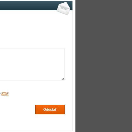
v
ZDE
.
Odoslať