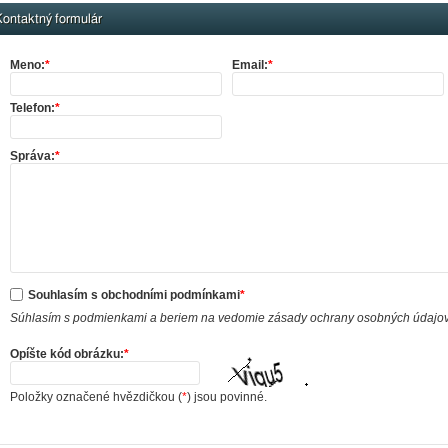
ontaktný formulár
Meno:
*
Email:
*
Telefon:
*
Správa:
*
Souhlasím s obchodními podmínkami
*
Súhlasím s podmienkami a beriem na vedomie zásady ochrany osobných údajo
Opíšte kód obrázku:
*
Položky označené hvězdičkou (
*
) jsou povinné.