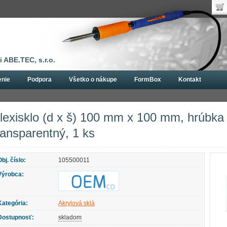
Uží
Nák
Hes
Poč
Zab
Cen
Nov
 ABE.TEC, s.r.o.
enie
Podpora
Všetko o nákupe
FormBox
Kontakt
krylová sklá
Plexisklo (d x š) 100 mm x 100 mm, hrúbka materiálu 3 mm, tr
lexisklo (d x š) 100 mm x 100 mm, hrúbka
ransparentný, 1 ks
Obj. číslo:
105500011
Výrobca:
Kategória:
Akrylová sklá
Dostupnosť:
skladom