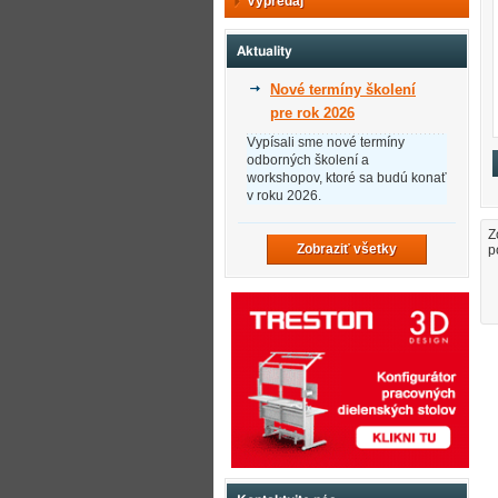
Výpredaj
Aktuality
Nové termíny školení
pre rok 2026
Vypísali sme nové termíny
odborných školení a
workshopov, ktoré sa budú konať
v roku 2026.
Z
Zobraziť všetky
p