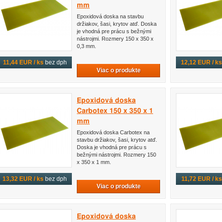
mm
Epoxidová doska na stavbu
držiakov, šasi, krytov atď. Doska
je vhodná pre prácu s bežnými
nástrojmi. Rozmery 150 x 350 x
0,3 mm.
11,44 EUR / ks
bez dph
12,12 EUR / ks
Viac o produkte
Epoxidová doska
Carbotex 150 x 350 x 1
mm
Epoxidová doska Carbotex na
stavbu držiakov, šasi, krytov atď.
Doska je vhodná pre prácu s
bežnými nástrojmi. Rozmery 150
x 350 x 1 mm.
13,32 EUR / ks
bez dph
11,72 EUR / ks
Viac o produkte
Epoxidová doska