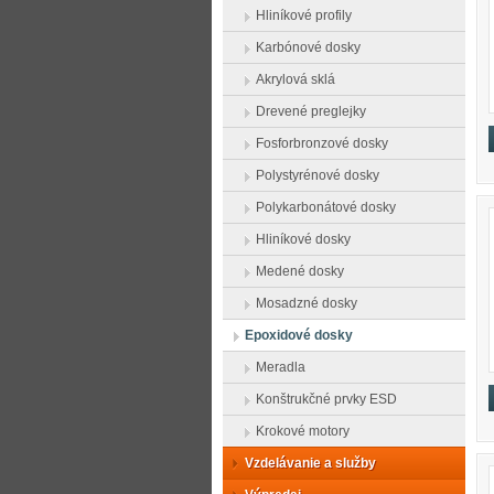
Hliníkové profily
Karbónové dosky
Akrylová sklá
Drevené preglejky
Fosforbronzové dosky
Polystyrénové dosky
Polykarbonátové dosky
Hliníkové dosky
Medené dosky
Mosadzné dosky
Epoxidové dosky
Meradla
Konštrukčné prvky ESD
Krokové motory
Vzdelávanie a služby