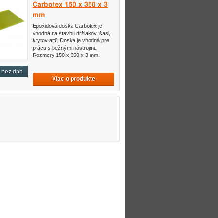
Carbotex 150 x 350 x 3
mm
Epoxidová doska Carbotex je
vhodná na stavbu držiakov, šasi,
krytov atď. Doska je vhodná pre
prácu s bežnými nástrojmi.
Rozmery 150 x 350 x 3 mm.
bez dph
Viac o produkte