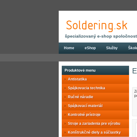
špecializovaný e-shop spoločnosti
Home
eShop
Služby
Škol
Eshop
Konštrukčné diely a súčiastky
E
Produktové menu
Antistatika
Spájkovacia technika
Z
p
Ručné náradie
Spájkovací materiál
Kontrolné prístroje
Stroje a zariadenia pre výrobu
Konštrukčné diely a súčiastky