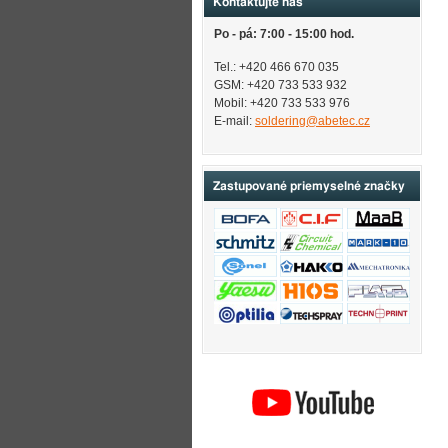
Kontaktujte nás
Po - pá: 7:00 - 15:00 hod.
Tel.: +420 466 670 035
GSM: +420 733 533 932
Mobil: +420
733 533 976
E-mail:
soldering@abetec.cz
Zastupované priemyselné značky