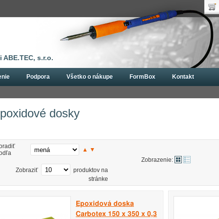
Uží
Nák
Hes
Poč
Zab
Cen
Nov
 ABE.TEC, s.r.o.
enie
Podpora
Všetko o nákupe
FormBox
Kontakt
Epoxidové dosky
poxidové dosky
oradiť
▲
▼
odľa
Zobrazenie:
Zobraziť
produktov na
stránke
Epoxidová doska
Carbotex 150 x 350 x 0,3