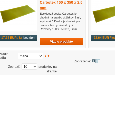
Carbotex 150 x 350 x 2,5
mm
Epoxidová doska Carbotex je
vhodná na stavbu držiakov, šasi,
krytov atď. Doska je vhodná pre
prácu s bežnými nástrojmi.
Rozmery 150 x 350 x 2,5 mm.
17,24 EUR / ks
bez dph
22,64 EUR / ks
Viac o produkte
oradiť
▲
▼
odľa
Zobrazenie:
Zobraziť
produktov na
stránke