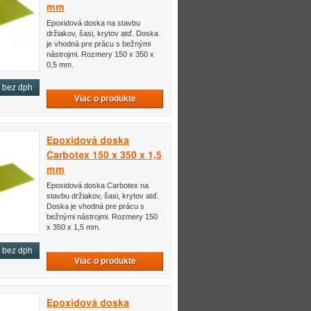
mm
Epoxidová doska na stavbu
držiakov, šasi, krytov atď. Doska
je vhodná pre prácu s bežnými
nástrojmi. Rozmery 150 x 350 x
0,5 mm.
bez dph
Viac o produkte
Epoxidová doska
Carbotex 150 x 350 x 1,5
mm
Epoxidová doska Carbotex na
stavbu držiakov, šasi, krytov atď.
Doska je vhodná pre prácu s
bežnými nástrojmi. Rozmery 150
x 350 x 1,5 mm.
bez dph
Viac o produkte
Epoxidová doska