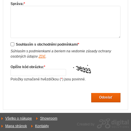
Správa:
*
Souhlasím s obchodními podmínkami
*
Súhlasím s podmienkami a beriem na vedomie zásady ochrany
osobných údajov
ZDE
.
Opíšte kód obrázku:
*
Položky označené hvězdičkou (
*
) jsou povinné.
Odoslať
Všetko o nákupe
Showroom
Created by
Mapa stránok
Kontakty