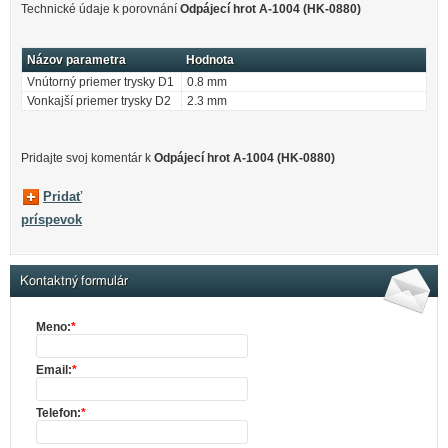
Technické údaje k porovnání
Odpájecí hrot A-1004 (HK-0880)
Názov parametra
Hodnota
Vnútorný priemer trysky D1
0.8 mm
Vonkajší priemer trysky D2
2.3 mm
Pridajte svoj ​​komentár k
Odpájecí hrot A-1004 (HK-0880)
Pridať
príspevok
Kontaktný formulár
Meno:
*
Email:
*
Telefon:
*