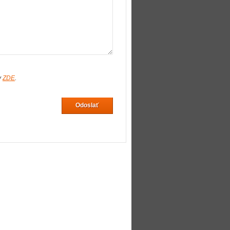
v
ZDE
.
Odoslať