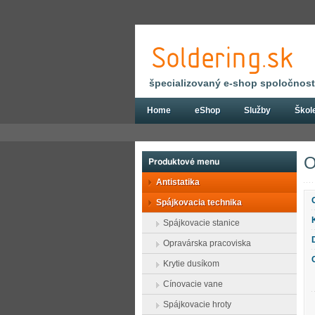
špecializovaný e-shop spoločnosti
Home
eShop
Služby
Škol
Eshop
Spájkovacia technika
Spájkova
O
Produktové menu
Antistatika
Spájkovacia technika
Spájkovacie stanice
Opravárska pracoviska
Krytie dusíkom
Cínovacie vane
Spájkovacie hroty