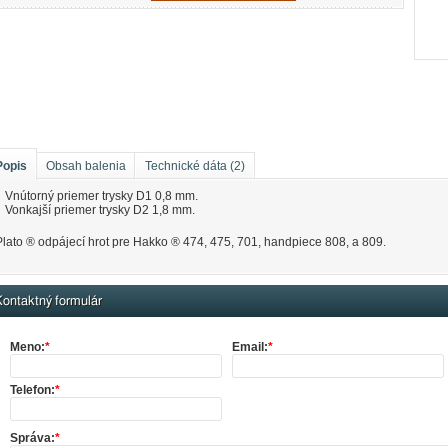
Popis
Obsah balenia
Technické dáta (2)
Vnútorný priemer trysky D1 0,8 mm.
Vonkajší priemer trysky D2 1,8 mm.
Plato ® odpájecí hrot pre Hakko ® 474, 475, 701, handpiece 808, a 809.
ontaktný formulár
Meno:
*
Email:
*
Telefon:
*
Správa:
*