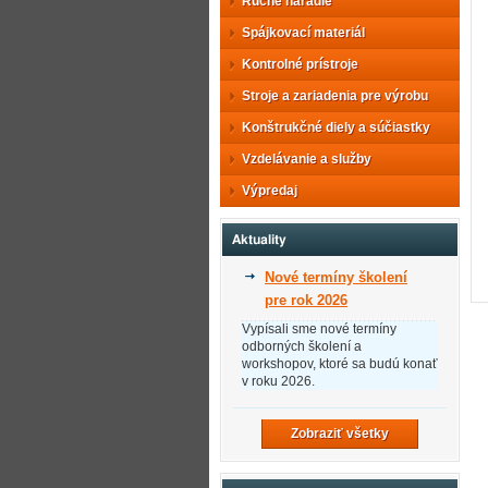
Ručné náradie
Spájkovací materiál
Kontrolné prístroje
Stroje a zariadenia pre výrobu
Konštrukčné diely a súčiastky
Vzdelávanie a služby
Výpredaj
Aktuality
Nové termíny školení
pre rok 2026
Vypísali sme nové termíny
odborných školení a
workshopov, ktoré sa budú konať
v roku 2026.
Zobraziť všetky