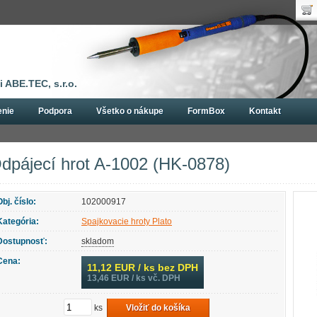
Uží
Nák
Hes
Poč
Zab
Cen
Nov
 ABE.TEC, s.r.o.
enie
Podpora
Všetko o nákupe
FormBox
Kontakt
cie hroty
Spajkovacie hroty Plato
Odpájecí hrot A-1002 (HK-0878)
dpájecí hrot A-1002 (HK-0878)
Obj. číslo:
102000917
Kategória:
Spajkovacie hroty Plato
Dostupnosť:
skladom
Cena:
11,12
EUR / ks bez DPH
13,46
EUR / ks vč. DPH
ks
Vložiť do košíka