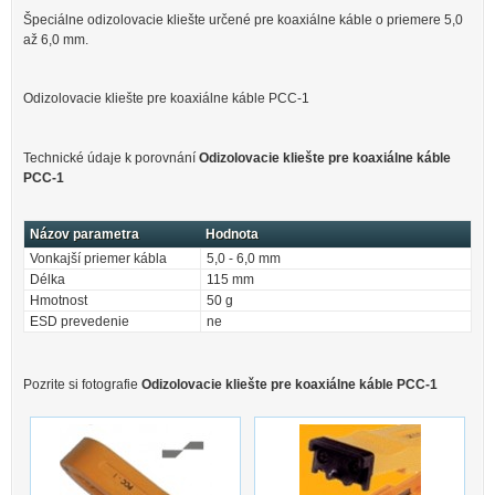
Špeciálne odizolovacie kliešte určené pre koaxiálne káble o priemere 5,0
až 6,0 mm.
Odizolovacie kliešte pre koaxiálne káble PCC-1
Technické údaje k porovnání
Odizolovacie kliešte pre koaxiálne káble
PCC-1
Názov parametra
Hodnota
Vonkajší priemer kábla
5,0 - 6,0 mm
Délka
115 mm
Hmotnost
50 g
ESD prevedenie
ne
Pozrite si fotografie
Odizolovacie kliešte pre koaxiálne káble PCC-1