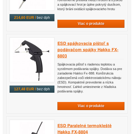
rovnomerne preteká medzi hrotom a tryskou
a spájkovací hrot je úplne pokrytý dusíkom,
ktorý bráni oxidácii spájkovacieho hrotu
214,60 EUR /
bez dph
Viac o produkte
ESD spájkovacia pištoľ s
podávačom spájky Hakko FX-
8803
Spájkovacia pištoľ s riadenou teplotou a
systémom podávania spájky. Dodáva sa pre
zariadenie Hakko Fx-888. Konštrukcia
zabezpečená voči elektrostatickému náboju
(ESD). Kompaktné prevedenie a nízka
hmotnosť. Ľahké umiestnenie z hľadiska
127,48 EUR /
bez dph
podávania spájky.
Viac o produkte
ESD Paralelné termokleště
Hakko FX-8804