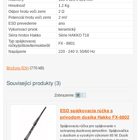
Hmotnosť
1.2 Kg
Odpor hrotu voči zemi
2 Ω
Potenciál hrotu voči zemi
2 mV
ESD prevedenie
ano
Vykurovací prvok
keramický
Séria hrotov Hakko
Série HAKKO T18
Typ spájkovacej
FX - 8801
rúčky/pištole/termoklieští
Napájanie
220 - 240 V, 50/60 Hz
Brožura (EN)
(770 kB)
Související produkty (3)
Zobrazenie:
ESD spájkovacia rúčka s
prívodom dusíka Hakko FX-8802
Spájkovacia rúčka pre spájkovanie v
ochrannej dusíkovej atmosfére. Spájkovačka
s dusíkom a vysokým výkonom 65 W. Dusík