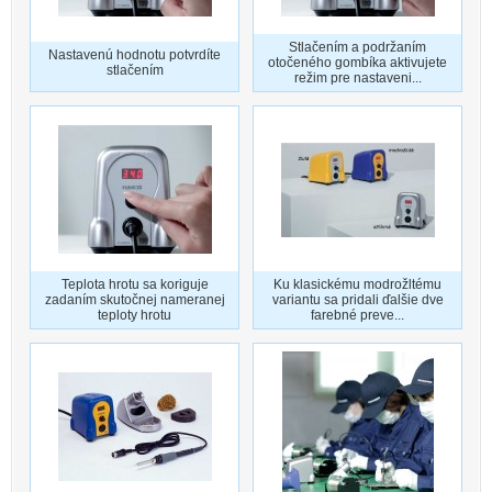
Stlačením a podržaním
Nastavenú hodnotu potvrdíte
otočeného gombíka aktivujete
stlačením
režim pre nastaveni...
Teplota hrotu sa koriguje
Ku klasickému modrožltému
zadaním skutočnej nameranej
variantu sa pridali ďalšie dve
teploty hrotu
farebné preve...