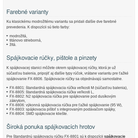
Farebné varianty
Ku klasickému modrožltému variantu sa pridali ďalšie dve farebné
prevedenia. K dispozícii sú tieto farby:
modrožltá,
titánovo strieborná,
žltá.
Spájkovacie rúčky, pištole a pinzety
K spájkovacej stanici môžete okrem spájkovacej rúčky, ktorá je už
súčasťou balenia, pripojiť aj ďalšie typy rúčok, vrátane variantu pre ťažké
spájkovanie FX-8806. Spájkovacie rúčky sa objednávajú samostatne.
FX-8801: štandardná spájkovacia rúčka veľkosti M (súčasťou balenia),
FX-8805: štandardná spájkovacia rúčka veľkosti L,
FX-8802: N2 spájkovacia rúčka pre spájkovanie pod dusíkovým
zákrytom,
FX-8806: výkonná spájkovacia rúčka pre ťažké spájkovanie (95 W),
FX-8803: spájkovacia pištoľ s integrovaným podávačom spájky,
FX-8804: SMD spájkovacie kliešte.
Široká ponuka spájkovacích hrotov
Pre štandardnú spájkovaciu rúčku FX-8801 sú k dispozícii
spájkovacie