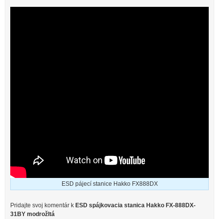
ESD pájecí stanice Hakko FX888DX
Pridajte svoj ​​komentár k
ESD spájkovacia stanica Hakko FX-888DX-
31BY modrožltá