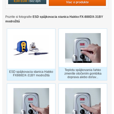
8,00 EUR /
bez dph
Viac o produkte
Pozrite si fotografie
ESD spájkovacia stanica Hakko FX-888DX-31BY
modrožltá
Teplotu spájkovania ľahko
ESD spájkovacia stanica Hakko
zmeníte otočením gombíka
FX888DX-31BY modrožltá
doprava alebo doľav...