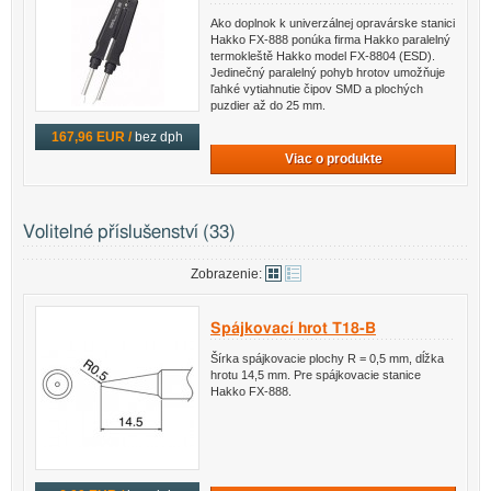
Ako doplnok k univerzálnej opravárske stanici
Hakko FX-888 ponúka firma Hakko paralelný
termokleště Hakko model FX-8804 (ESD).
Jedinečný paralelný pohyb hrotov umožňuje
ľahké vytiahnutie čipov SMD a plochých
puzdier až do 25 mm.
167,96 EUR /
bez dph
Viac o produkte
Volitelné příslušenství (33)
Zobrazenie:
Spájkovací hrot T18-B
Šírka spájkovacie plochy R = 0,5 mm, dĺžka
hrotu 14,5 mm. Pre spájkovacie stanice
Hakko FX-888.