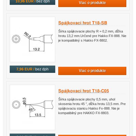
10,96 EUR /
bez dph
Viac o produkte
Spájkovací hrot T18-SB
Šírka spájkovacie plochy R = 0,2 mm, dĺžka
hrotu 13,2 mm.Určené pre Hakko FX-888. Nie
je kompatibilný s Hakko FX-8802.
7,96 EUR /
bez dph
Viac o produkte
Spájkovací hrot T18-C05
Šírka spájkovacie plochy 0,5 mm, uhol
skosenia hrotu 45 °, dĺžka hrotu 13,5 mm. Pre
spájkovaciu stanicu Hakko Fx-888. Nie je
kompatibilný pre HAKKO FX-8803.