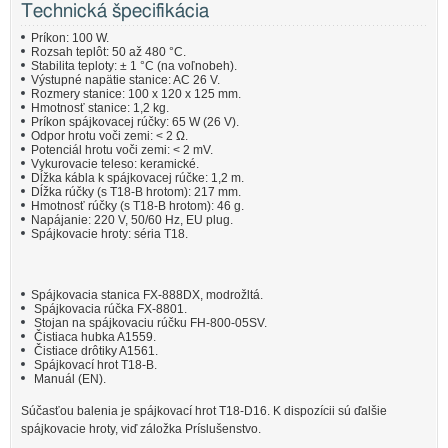
Technická špecifikácia
Príkon: 100 W.
Rozsah teplôt: 50 až 480 °C.
Stabilita teploty: ± 1 °C (na voľnobeh).
Výstupné napätie stanice: AC 26 V.
Rozmery stanice: 100 x 120 x 125 mm.
Hmotnosť stanice: 1,2 kg.
Príkon spájkovacej rúčky: 65 W (26 V).
Odpor hrotu voči zemi: < 2 Ω.
Potenciál hrotu voči zemi: < 2 mV.
Vykurovacie teleso: keramické.
Dĺžka kábla k spájkovacej rúčke: 1,2 m.
Dĺžka rúčky (s T18-B hrotom): 217 mm.
Hmotnosť rúčky (s T18-B hrotom): 46 g.
Napájanie: 220 V, 50/60 Hz, EU plug.
Spájkovacie hroty: séria T18.
Spájkovacia stanica FX-888DX, modrožltá.
Spájkovacia rúčka FX-8801.
Stojan na spájkovaciu rúčku FH-800-05SV.
Čistiaca hubka A1559.
Čistiace drôtiky A1561.
Spájkovací hrot T18-B.
Manuál (EN).
Súčasťou balenia je spájkovací hrot T18-D16. K dispozícii sú ďalšie
spájkovacie hroty, viď záložka Príslušenstvo.