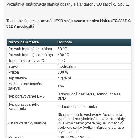
Poznámka: spájkovacia stanica obsahuje štandardnú EU zástrčku typu E.
Technické údaje k porovnání
ESD spájkovacia stanica Hakko FX-888DX-
31BY modrožltá
Názov parametra
Hodnota
Rozsah teplôt (minimálny)
50 °C
Rozsah teplôt (maximálny)
480 °C
Tepelná stability ve °C
1 °C
Barva
modrožlutá
Príkon
100 W
Typ stanice
digitální
Možnosť dusíkového
ano
zákrytu
jednoduchá bez SMD, jednoduchá se
Typ opravovanej DPS
SMD
Typ opravovaného
jednoduchá elektronika
zariadenia
Sleeping mode vestavěný, Automatické
vypnutí, Uzamykatelné nastavení teploty,
Charakteristiky stanice
Dusíkový zákryt (volitelně), Automatický
podavač pájky (volba), Barevné variace
krytu stanice
Rozmery
100 x 125 x 120 mm