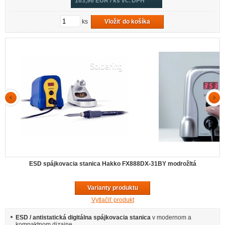
163,96
EUR / ks vč. DPH
ks
Vložiť do košíka
TOP5
ESD spájkovacia stanica Hakko FX888DX-31BY modrožltá
Varianty produktu
Vytlačiť produkt
ESD / antistatická digitálna spájkovacia stanica
v modernom a
kompaktnom dizajne.