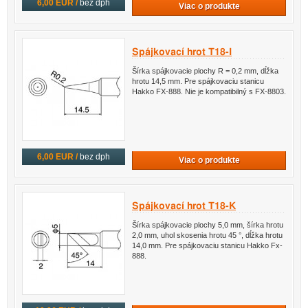
6,00 EUR /
bez dph
Viac o produkte
Spájkovací hrot T18-I
Šírka spájkovacie plochy R = 0,2 mm, dĺžka
hrotu 14,5 mm. Pre spájkovaciu stanicu
Hakko FX-888. Nie je kompatibilný s FX-8803.
6,00 EUR /
bez dph
Viac o produkte
Spájkovací hrot T18-K
Šírka spájkovacie plochy 5,0 mm, šírka hrotu
2,0 mm, uhol skosenia hrotu 45 °, dĺžka hrotu
14,0 mm. Pre spájkovaciu stanicu Hakko Fx-
888.