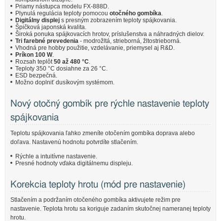
Priamy nástupca modelu FX-888D.
Plynulá regulácia teploty pomocou
otočného gombíka
.
Digitálny displej
s presným zobrazením teploty spájkovania.
Špičková japonská kvalita.
Široká ponuka spájkovacích hrotov, príslušenstva a náhradných dielov.
Tri farebné prevedenia
- modrožltá, strieborná, žltostrieborná.
Vhodná pre hobby použitie, vzdelávanie, priemysel aj R&D.
Príkon 100 W
.
Rozsah teplôt
50 až 480 °C
.
Teploty 350 °C dosiahne za 26 °C.
ESD bezpečná.
Možno doplniť dusíkovým systémom.
Nový otočný gombík pre rýchle nastavenie teploty
spájkovania
Teplotu spájkovania ľahko zmeníte otočením gombíka doprava alebo
doľava. Nastavenú hodnotu potvrdíte stlačením.
Rýchle a intuitívne nastavenie.
Presné hodnoty vďaka digitálnemu displeju.
Korekcia teploty hrotu (mód pre nastavenie)
Stlačením a podržaním otočeného gombíka aktivujete režim pre
nastavenie. Teplota hrotu sa koriguje zadaním skutočnej nameranej teploty
hrotu.