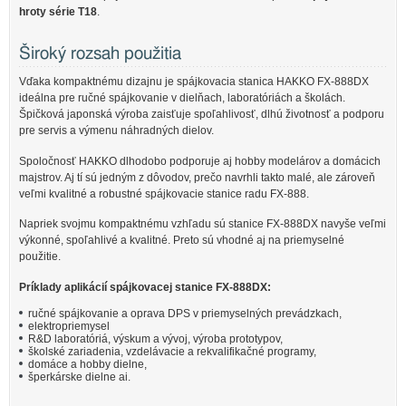
hroty série T18
.
Široký rozsah použitia
Vďaka kompaktnému dizajnu je spájkovacia stanica HAKKO FX-888DX
ideálna pre ručné spájkovanie v dielňach, laboratóriách a školách.
Špičková japonská výroba zaisťuje spoľahlivosť, dlhú životnosť a podporu
pre servis a výmenu náhradných dielov.
Spoločnosť HAKKO dlhodobo podporuje aj hobby modelárov a domácich
majstrov. Aj tí sú jedným z dôvodov, prečo navrhli takto malé, ale zároveň
veľmi kvalitné a robustné spájkovacie stanice radu FX-888.
Napriek svojmu kompaktnému vzhľadu sú stanice FX-888DX navyše veľmi
výkonné, spoľahlivé a kvalitné. Preto sú vhodné aj na priemyselné
použitie.
Príklady aplikácií spájkovacej stanice FX-888DX:
ručné spájkovanie a oprava DPS v priemyselných prevádzkach,
elektropriemysel
R&D laboratóriá, výskum a vývoj, výroba prototypov,
školské zariadenia, vzdelávacie a rekvalifikačné programy,
domáce a hobby dielne,
šperkárske dielne ai.