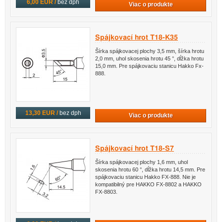
6,00 EUR /
bez dph
Viac o produkte
Spájkovací hrot T18-K35
Šírka spájkovacej plochy 3,5 mm, šírka hrotu
2,0 mm, uhol skosenia hrotu 45 °, dĺžka hrotu
15,0 mm. Pre spájkovaciu stanicu Hakko Fx-
888.
13,30 EUR /
bez dph
Viac o produkte
Spájkovací hrot T18-S7
Šírka spájkovacej plochy 1,6 mm, uhol
skosenia hrotu 60 °, dĺžka hrotu 14,5 mm. Pre
spájkovaciu stanicu Hakko FX-888. Nie je
kompatibilný pre HAKKO FX-8802 a HAKKO
FX-8803.