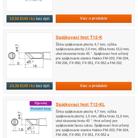
Viac o produkte
19,56 EUR / ks
bez dph
Spájkovací hrot T12-K
Šírka spájkovacie plochy 4,7 mm, výška
spájkovacia plochy 2,0 mm, dĺžka hrotu 15,0 mm,
uhol skosenia hrotu 45 °. Spájkovací hrot určený
pre spájkovacie stanice Hakko FM-203, FM-204,
FM-206, FX-950, FX-951, FX-952 a FM-202.
Viac o produkte
24,36 EUR / ks
bez dph
Výprodej
Spájkovací hrot T12-KL
Poslední kusy
Šírka spájkovacie plochy 4,7 mm, výška
spájkovacia plochy 1,5 mm, dĺžka hrotu 11,0 mm,
uhol skosenia hrotu 45 °. Hrot určený pre
spájkovanie ľavou rukou. Spájkovací hrot určený
pre spájkovacie stanice Hakko FM-203, FM-204,
FM-206, FX-950, FX-951, FX-952 a