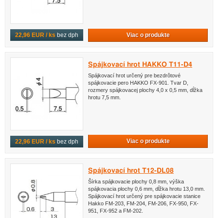
Viac o produkte
22,96 EUR / ks
bez dph
Spájkovací hrot HAKKO T11-D4
Spájkovací hrot určený pre bezdrôtové
spájkovacie pero HAKKO FX-901. Tvar D,
rozmery spájkovacej plochy 4,0 x 0,5 mm, dĺžka
hrotu 7,5 mm.
Viac o produkte
22,96 EUR / ks
bez dph
Spájkovací hrot T12-DL08
Šírka spájkovacie plochy 0,8 mm, výška
spájkovacia plochy 0,6 mm, dĺžka hrotu 13,0 mm.
Spájkovací hrot určený pre spájkovacie stanice
Hakko FM-203, FM-204, FM-206, FX-950, FX-
951, FX-952 a FM-202.