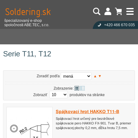
špecializovaný e-shop
spoločnosti ABE.TEC, s.r.o.
+420 466 670 035
Užívateľ:
Nákupný košík je prázdny!
Eshop
Spájkovacia technika
Spájkovacie hroty
Heslo:
Počet produktov:
0
Obsah košíka
Spajkovacie hroty Hakko
Serie T11, T12
Zabudli ste heslo?
Cena celkom:
0,00 EUR
Přihlásit
Nová registrace
Serie T11, T12
Zoradiť podľa
▲
▼
Zobrazenie:
Zobraziť
produktov na stránke
Spájkovací hrot HAKKO T11-B
Spájkovací hrot určený pre bezdrôtové
spájkovacie pero HAKKO FX-901. Tvar B, priemer
spájkovacej plochy 0,2 mm, dĺžka hrotu 7,5 mm.