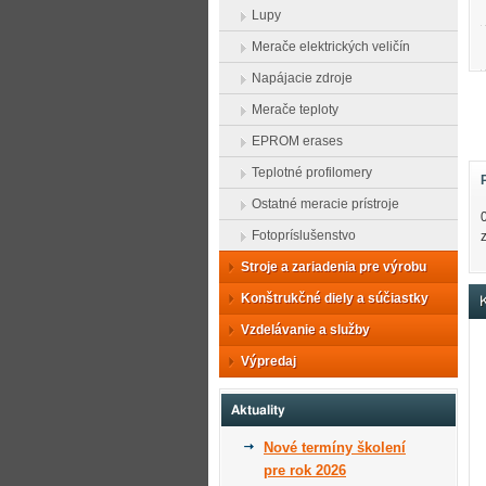
Lupy
Merače elektrických veličín
Napájacie zdroje
Merače teploty
EPROM erases
Teplotné profilomery
Ostatné meracie prístroje
Fotopríslušenstvo
Stroje a zariadenia pre výrobu
Konštrukčné diely a súčiastky
K
Vzdelávanie a služby
Výpredaj
Aktuality
Nové termíny školení
pre rok 2026