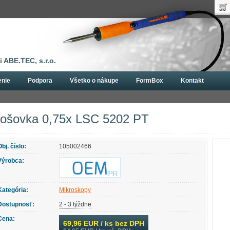
Uží
Nák
Hes
Poč
Zab
Cen
Nov
 ABE.TEC, s.r.o.
enie
Podpora
Všetko o nákupe
FormBox
Kontakt
Šošovka 0,75x LSC 5202 PT
ošovka 0,75x LSC 5202 PT
Obj. číslo:
105002466
Výrobca:
Kategória:
Mikroskopy
Dostupnosť:
2 - 3 týždne
Cena:
69,96
EUR / ks bez DPH