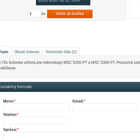
84,65
EUR / ks vč. DPH
ks
Vložiť do košíka
Popis
Obsah balenia
Technické dáta (2)
0,75x šošovka určená pre mikroskopy MSC 5200 PT a MSC 5300 PT. Pracovná vzd
zväčšenie.
ontaktný formulár
Meno:
*
Email:
*
Telefon:
*
Správa:
*