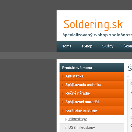
špecializovaný e-shop spoločnosti
Home
eShop
Služby
Škol
Eshop
Kontrolné prístroje
Mikroskopy
Š
Produktové menu
Antistatika
Spájkovacia technika
Ručné náradie
Spájkovací materiál
Kontrolné prístroje
Mikroskopy
USB mikroskopy