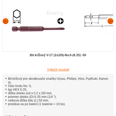
Bit krížový V-17 (2x20l)-No.0-(6.35) -50
Vytlačiť produkt
Bit krížový pre skrutkovače značky Uryuu, Philips, Hios, FujiKuki, Kanon
ai,
číslo hrotu No. 0,
typ HEX 6.35,
dĺžka drieku (od x l) 2 x 20l mm,
priemer drieku (D) 6.35 mm (1/4 "),
celková dĺžka bitu (L) 50 mm,
predáva sa po balení (1 balenie = 10 ks).