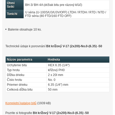
Ohmi
BH-3/ BH-4A (držiak bitu pre rázový kľúč)
Seiki
U séria (U-100S/U3/U3V/OFF) LTDH / RTDH / RTD / NTD /
Tonichi
FTD séria (80 FTD/160 FTD OFF)
Balenie obsahuje 10 ks.
Technické údaje k porovnání
Bit krížový V-17 (2x20l)-No.0-(6.35) -50
Názov parametra
Hodnota
Uchytenie bitu
HEX 6.35 (1/4")
Typ hrotu
křížový PH0
Dĺžka drieku
2 x 20l mm
Číslo hrotu
No. 0
Priemer drieku
6.35 (1/4") mm
Celková dĺžka bitu
50 mm
Kompletní katalog bitů
(1939 kB)
Pozrite si fotografie
Bit krížový V-17 (2x20l)-No.0-(6.35) -50